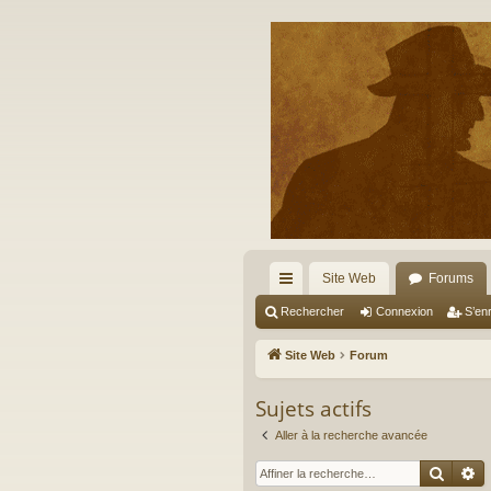
Site Web
Forums
cc
Rechercher
Connexion
S’enr
ès
Site Web
Forum
ra
Sujets actifs
pi
Aller à la recherche avancée
de
Reche
R