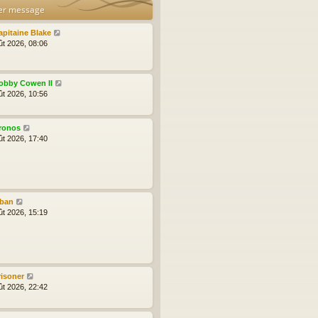
er message
apitaine Blake
ût 2026, 08:06
obby Cowen II
ût 2026, 10:56
ronos
ût 2026, 17:40
lban
ût 2026, 15:19
risoner
ût 2026, 22:42