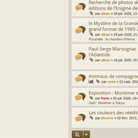
Recherche de photos de
éditions de l'Enigme de
par
alban
»
18 juil. 2026, 13
le Mystère de la Grand
grand format de 1985 
par
alban
»
29 juin 2026, 21
Pyramide : la chambre d'Horus
Paul-Serge Marssignac 
l'Atlantide
par
alban
»
16 juil. 2026, 15
Animaux de compagni
par
nasir
»
13 sept. 201
Exposition : Mortimer e
par
freric
»
02 juil. 2026, 19:
Satô : Mortimer à Tokyo
Les couleurs des réédit
par
Niconic
»
02 févr. 2013,