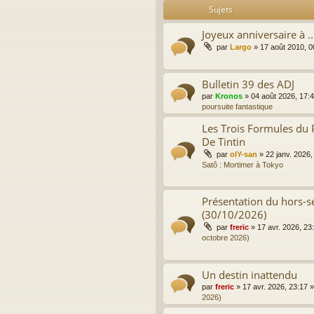
Sujets
Joyeux anniversaire à ..
par
Largo
»
17 août 2010, 0
Bulletin 39 des ADJ
par
Kronos
»
04 août 2026, 17:
poursuite fantastique
Les Trois Formules du 
De Tintin
par
olY-san
»
22 janv. 2026,
Satô : Mortimer à Tokyo
Présentation du hors-sé
(30/10/2026)
par
freric
»
17 avr. 2026, 23
octobre 2026)
Un destin inattendu
par
freric
»
17 avr. 2026, 23:17
»
2026)