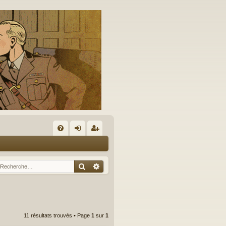
A
FA
on
’e
Q
ne
nr
Rechercher
Recherche avancée
xi
eg
on
ist
re
11 résultats trouvés • Page
1
sur
1
r