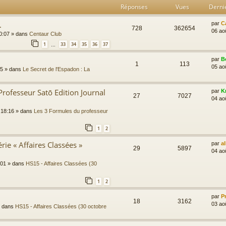
Réponses
Vues
Derni
.
par
C
728
362654
06 ao
0:07
» dans
Centaur Club
1
33
34
35
36
37
…
par
B
1
113
05 ao
45
» dans
Le Secret de l'Espadon : La
Professeur Satō Edition Journal
par
K
27
7027
04 ao
 18:16
» dans
Les 3 Formules du professeur
1
2
rie « Affaires Classées »
par
a
29
5897
04 ao
:01
» dans
HS15 - Affaires Classées (30
1
2
par
P
18
3162
03 ao
 dans
HS15 - Affaires Classées (30 octobre