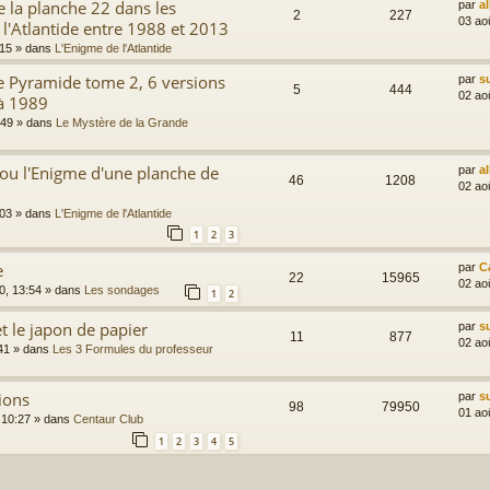
 la planche 22 dans les
par
a
2
227
03 ao
 l'Atlantide entre 1988 et 2013
:15
» dans
L'Enigme de l'Atlantide
e Pyramide tome 2, 6 versions
par
s
5
444
02 ao
à 1989
:49
» dans
Le Mystère de la Grande
ou l'Enigme d'une planche de
par
a
46
1208
02 ao
:03
» dans
L'Enigme de l'Atlantide
1
2
3
e
par
C
22
15965
02 ao
0, 13:54
» dans
Les sondages
1
2
t le japon de papier
par
s
11
877
02 ao
41
» dans
Les 3 Formules du professeur
ions
par
s
98
79950
01 ao
 10:27
» dans
Centaur Club
1
2
3
4
5