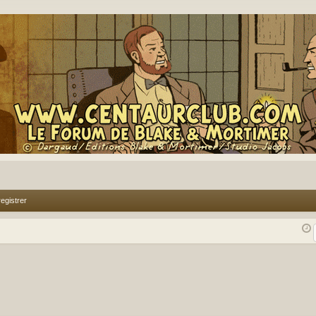
egistrer
rcher
echerche avancée