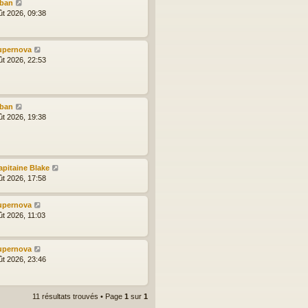
lban
ût 2026, 09:38
upernova
ût 2026, 22:53
lban
ût 2026, 19:38
apitaine Blake
ût 2026, 17:58
upernova
ût 2026, 11:03
upernova
ût 2026, 23:46
11 résultats trouvés • Page
1
sur
1