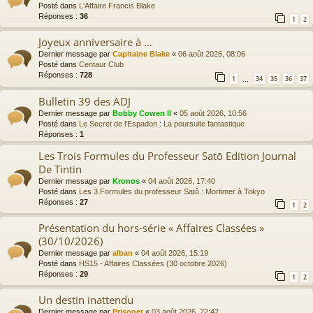
Posté dans
L'Affaire Francis Blake
Réponses :
36
1
2
Joyeux anniversaire à ...
Dernier message par
Capitaine Blake
«
06 août 2026, 08:06
Posté dans
Centaur Club
Réponses :
728
1
34
35
36
37
…
Bulletin 39 des ADJ
Dernier message par
Bobby Cowen II
«
05 août 2026, 10:56
Posté dans
Le Secret de l'Espadon : La poursuite fantastique
Réponses :
1
Les Trois Formules du Professeur Satō Edition Journal
De Tintin
Dernier message par
Kronos
«
04 août 2026, 17:40
Posté dans
Les 3 Formules du professeur Satô : Mortimer à Tokyo
Réponses :
27
1
2
Présentation du hors-série « Affaires Classées »
(30/10/2026)
Dernier message par
alban
«
04 août 2026, 15:19
Posté dans
HS15 - Affaires Classées (30 octobre 2026)
Réponses :
29
1
2
Un destin inattendu
Dernier message par
Prisoner
«
03 août 2026, 22:42