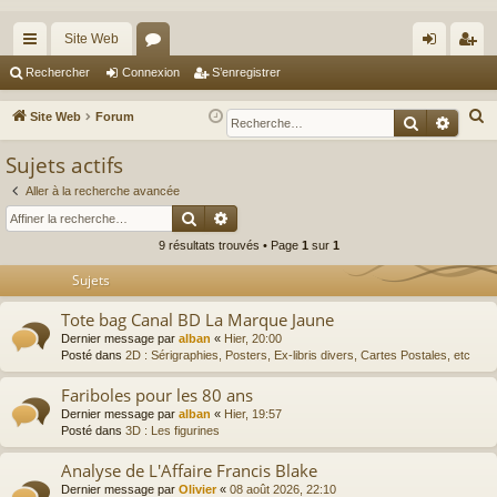
Site Web
cc
or
on
’e
Rechercher
Connexion
S’enregistrer
ès
u
ne
nr
R
Site Web
Forum
Recherche
Reche
ra
m
xi
eg
e
Sujets actifs
c
pi
s
on
ist
h
Aller à la recherche avancée
de
re
Rechercher
Recherche avancée
e
r
r
9 résultats trouvés • Page
1
sur
1
c
Sujets
h
e
Tote bag Canal BD La Marque Jaune
r
Dernier message par
alban
«
Hier, 20:00
Posté dans
2D : Sérigraphies, Posters, Ex-libris divers, Cartes Postales, etc
Fariboles pour les 80 ans
Dernier message par
alban
«
Hier, 19:57
Posté dans
3D : Les figurines
Analyse de L'Affaire Francis Blake
Dernier message par
Olivier
«
08 août 2026, 22:10