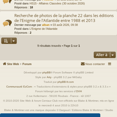
Posté dans
HS15 - Affaires Classées (30 octobre 2026)
Réponses :
18
Recherche de photos de la planche 22 dans les éditions
de l'Enigme de l'Atlantide entre 1988 et 2013
Dernier message par
alban
«
03 août 2026, 09:38
Posté dans
L'Enigme de l'Atlantide
Réponses :
2
9 résultats trouvés • Page
1
sur
1
Aller à
Site Web
Forum
Nous contacter
Développé par
phpBB
® Forum Software © phpBB Limited
Style par
Arty
- phpBB 3.2 par MrGaby
Traduit par
phpBB-fr.com
Communauté EzCom
: « Traductions d'extensions & styles pour phpBB 3.2.x & 3.3.x »
Forum hébergé par les services d’
OVH
2 rue Kellermann - 59100 Roubaix - France - tél 1007
© 2010-2020 Site Web & forum Centaur Club non-officiels sur Blake & Mortimer, mis en ligne
le mercredi 4 aout 2010 à 22h10
Blake & Mortimer est une marque deposée © Dargaud / Editions Blake & Mortimer / Studio
Jacobs