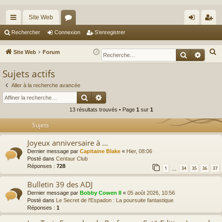
Site Web
cc
or
on
’e
Rechercher
Connexion
S’enregistrer
ès
u
ne
nr
R
Site Web
Forum
Recherche
Reche
ra
m
xi
eg
e
Sujets actifs
c
pi
s
on
ist
h
Aller à la recherche avancée
de
re
Rechercher
Recherche avancée
e
r
r
13 résultats trouvés • Page
1
sur
1
c
Sujets
h
e
Joyeux anniversaire à ...
r
Dernier message par
Capitaine Blake
«
Hier, 08:06
Posté dans
Centaur Club
Réponses :
728
1
34
35
36
37
…
Bulletin 39 des ADJ
Dernier message par
Bobby Cowen II
«
05 août 2026, 10:56
Posté dans
Le Secret de l'Espadon : La poursuite fantastique
Réponses :
1