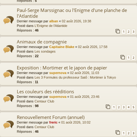
Réponses :
5
Paul-Serge Marssignac ou l'Enigme d'une planche de
l'Atlantide
Dernier message par
alban
«
02 août 2026, 19:38
Posté dans
L'Enigme de l'Atlantide
Réponses :
46
1
2
3
Animaux de compagnie
Dernier message par
Capitaine Blake
«
02 août 2026, 17:58
Posté dans
Les sondages
Réponses :
22
1
2
Exposition : Mortimer et le japon de papier
Dernier message par
supernova
«
02 août 2026, 11:03
Posté dans
Les 3 Formules du professeur Satô : Mortimer à Tokyo
Réponses :
11
Les couleurs des rééditions
Dernier message par
supernova
«
01 août 2026, 23:46
Posté dans
Centaur Club
Réponses :
98
1
2
3
4
5
Renouvellement Forum (annuel)
Dernier message par
freric
«
01 août 2026, 10:02
Posté dans
Centaur Club
Réponses :
46
1
2
3