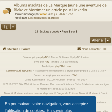
Albums insolites de La Marque Jaune une aventure de
Blake et Mortimer un article pour Linkedin
Dernier message par
alban
«
31 juil. 2026, 12:57
Posté dans
Les magazines et articles
13 résultats trouvés • Page
1
sur
1
Aller à
Site Web
Forum
Nous contacter
Développé par
phpBB
® Forum Software © phpBB Limited
Style par
Arty
- phpBB 3.2 par MrGaby
Traduit par
phpBB-fr.com
Communauté EzCom
: « Traductions d'extensions & styles pour phpBB 3.2.x & 3.3.x »
Forum hébergé par les services d’
OVH
2 rue Kellermann - 59100 Roubaix - France - tél 1007
© 2010-2020 Site Web & forum Centaur Club non-officiels sur Blake & Mortimer, mis en ligne
le mercredi 4 aout 2010 à 22h10
Blake & Mortimer est une marque deposée © Dargaud / Editions Blake & Mortimer / Studio
Jacobs
Toutes les images incluses dans ces pages sont la propriété exclusive de leurs auteurs,
En poursuivant votre navigation, vous acceptez
ayant droits et/ou éditeurs.
l’utilisation de cookies.
En savoir plus
Elles ne sont ici qu'à titre de référence ou d'illustration. Si les propriétaires le désirent, elles