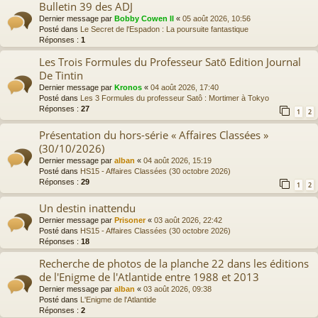
Bulletin 39 des ADJ
Dernier message par
Bobby Cowen II
«
05 août 2026, 10:56
Posté dans
Le Secret de l'Espadon : La poursuite fantastique
Réponses :
1
Les Trois Formules du Professeur Satō Edition Journal
De Tintin
Dernier message par
Kronos
«
04 août 2026, 17:40
Posté dans
Les 3 Formules du professeur Satô : Mortimer à Tokyo
Réponses :
27
1
2
Présentation du hors-série « Affaires Classées »
(30/10/2026)
Dernier message par
alban
«
04 août 2026, 15:19
Posté dans
HS15 - Affaires Classées (30 octobre 2026)
Réponses :
29
1
2
Un destin inattendu
Dernier message par
Prisoner
«
03 août 2026, 22:42
Posté dans
HS15 - Affaires Classées (30 octobre 2026)
Réponses :
18
Recherche de photos de la planche 22 dans les éditions
de l'Enigme de l'Atlantide entre 1988 et 2013
Dernier message par
alban
«
03 août 2026, 09:38
Posté dans
L'Enigme de l'Atlantide
Réponses :
2