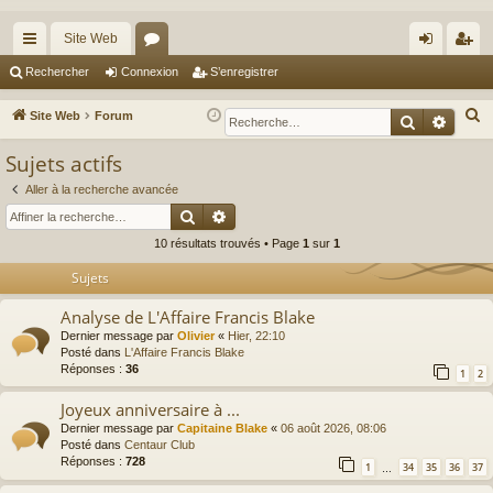
Site Web
cc
or
on
’e
Rechercher
Connexion
S’enregistrer
ès
u
ne
nr
R
Site Web
Forum
Recherche
Reche
ra
m
xi
eg
e
Sujets actifs
c
pi
s
on
ist
h
Aller à la recherche avancée
de
re
Rechercher
Recherche avancée
e
r
r
10 résultats trouvés • Page
1
sur
1
c
Sujets
h
e
Analyse de L'Affaire Francis Blake
r
Dernier message par
Olivier
«
Hier, 22:10
Posté dans
L'Affaire Francis Blake
Réponses :
36
1
2
Joyeux anniversaire à ...
Dernier message par
Capitaine Blake
«
06 août 2026, 08:06
Posté dans
Centaur Club
Réponses :
728
1
34
35
36
37
…