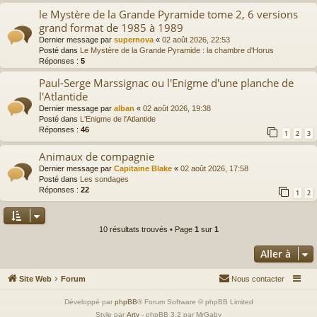
le Mystère de la Grande Pyramide tome 2, 6 versions
grand format de 1985 à 1989
Dernier message par
supernova
«
02 août 2026, 22:53
Posté dans
Le Mystère de la Grande Pyramide : la chambre d'Horus
Réponses :
5
Paul-Serge Marssignac ou l'Enigme d'une planche de
l'Atlantide
Dernier message par
alban
«
02 août 2026, 19:38
Posté dans
L'Enigme de l'Atlantide
Réponses :
46
1
2
3
Animaux de compagnie
Dernier message par
Capitaine Blake
«
02 août 2026, 17:58
Posté dans
Les sondages
Réponses :
22
1
2
10 résultats trouvés • Page
1
sur
1
Aller à
Site Web
Forum
Nous contacter
Développé par
phpBB
® Forum Software © phpBB Limited
Style par
Arty
- phpBB 3.2 par MrGaby