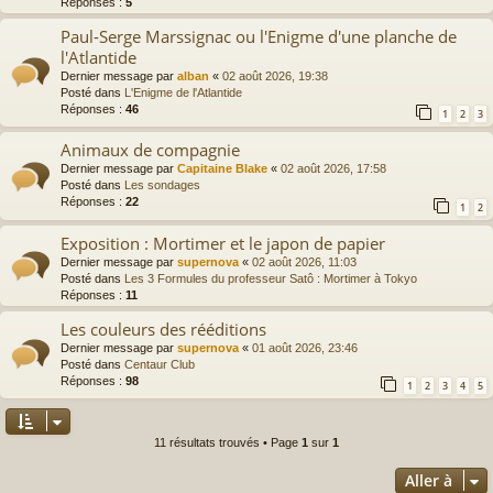
Réponses :
5
Paul-Serge Marssignac ou l'Enigme d'une planche de
l'Atlantide
Dernier message par
alban
«
02 août 2026, 19:38
Posté dans
L'Enigme de l'Atlantide
Réponses :
46
1
2
3
Animaux de compagnie
Dernier message par
Capitaine Blake
«
02 août 2026, 17:58
Posté dans
Les sondages
Réponses :
22
1
2
Exposition : Mortimer et le japon de papier
Dernier message par
supernova
«
02 août 2026, 11:03
Posté dans
Les 3 Formules du professeur Satô : Mortimer à Tokyo
Réponses :
11
Les couleurs des rééditions
Dernier message par
supernova
«
01 août 2026, 23:46
Posté dans
Centaur Club
Réponses :
98
1
2
3
4
5
11 résultats trouvés • Page
1
sur
1
Aller à