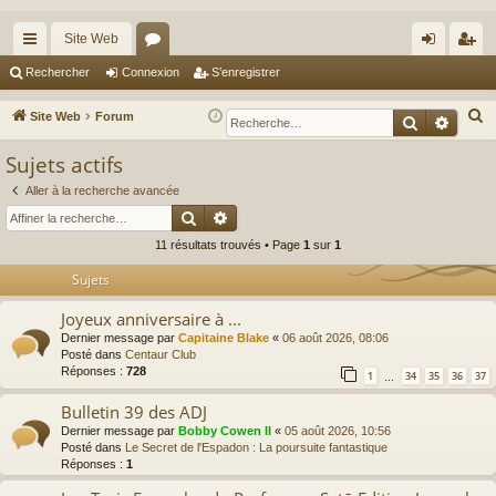
Site Web
cc
or
on
’e
Rechercher
Connexion
S’enregistrer
ès
u
ne
nr
R
Site Web
Forum
Recherche
Reche
ra
m
xi
eg
e
Sujets actifs
c
pi
s
on
ist
h
Aller à la recherche avancée
de
re
Rechercher
Recherche avancée
e
r
r
11 résultats trouvés • Page
1
sur
1
c
Sujets
h
e
Joyeux anniversaire à ...
r
Dernier message par
Capitaine Blake
«
06 août 2026, 08:06
Posté dans
Centaur Club
Réponses :
728
1
34
35
36
37
…
Bulletin 39 des ADJ
Dernier message par
Bobby Cowen II
«
05 août 2026, 10:56
Posté dans
Le Secret de l'Espadon : La poursuite fantastique
Réponses :
1