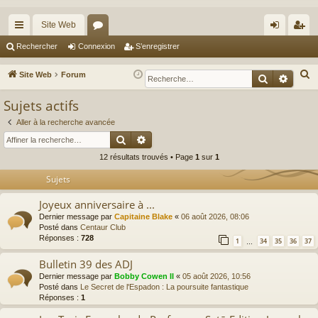
Site Web
cc
or
on
’e
Rechercher
Connexion
S’enregistrer
ès
u
ne
nr
R
Site Web
Forum
Recherche
Reche
ra
m
xi
eg
e
Sujets actifs
c
pi
s
on
ist
h
Aller à la recherche avancée
de
re
Rechercher
Recherche avancée
e
r
r
12 résultats trouvés • Page
1
sur
1
c
Sujets
h
e
Joyeux anniversaire à ...
r
Dernier message par
Capitaine Blake
«
06 août 2026, 08:06
Posté dans
Centaur Club
Réponses :
728
1
34
35
36
37
…
Bulletin 39 des ADJ
Dernier message par
Bobby Cowen II
«
05 août 2026, 10:56
Posté dans
Le Secret de l'Espadon : La poursuite fantastique
Réponses :
1