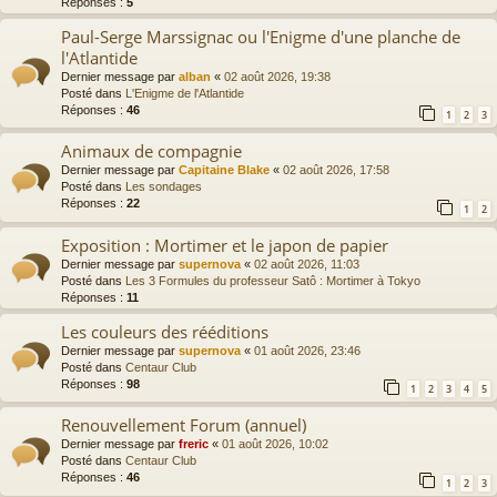
Réponses :
5
Paul-Serge Marssignac ou l'Enigme d'une planche de
l'Atlantide
Dernier message par
alban
«
02 août 2026, 19:38
Posté dans
L'Enigme de l'Atlantide
Réponses :
46
1
2
3
Animaux de compagnie
Dernier message par
Capitaine Blake
«
02 août 2026, 17:58
Posté dans
Les sondages
Réponses :
22
1
2
Exposition : Mortimer et le japon de papier
Dernier message par
supernova
«
02 août 2026, 11:03
Posté dans
Les 3 Formules du professeur Satô : Mortimer à Tokyo
Réponses :
11
Les couleurs des rééditions
Dernier message par
supernova
«
01 août 2026, 23:46
Posté dans
Centaur Club
Réponses :
98
1
2
3
4
5
Renouvellement Forum (annuel)
Dernier message par
freric
«
01 août 2026, 10:02
Posté dans
Centaur Club
Réponses :
46
1
2
3