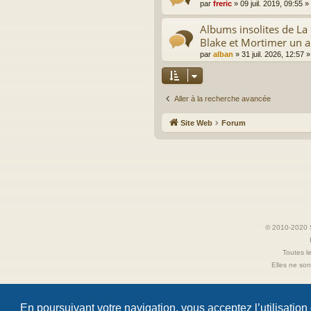
par
freric
»
09 juil. 2019, 09:55
»
Albums insolites de L
Blake et Mortimer un a
par
alban
»
31 juil. 2026, 12:57
»
Aller à la recherche avancée
Site Web
Forum
© 2010-2020 S
Toutes le
Elles ne sont
En poursuivant votre navigation, vous acceptez l’utilisation