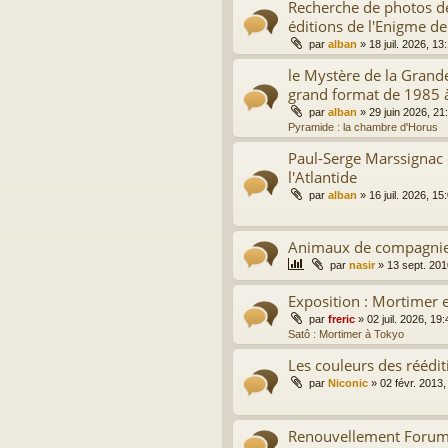
Recherche de photos de
éditions de l'Enigme de
par
alban
»
18 juil. 2026, 13
le Mystère de la Grand
grand format de 1985 
par
alban
»
29 juin 2026, 21
Pyramide : la chambre d'Horus
Paul-Serge Marssignac 
l'Atlantide
par
alban
»
16 juil. 2026, 15
Animaux de compagni
par
nasir
»
13 sept. 201
Exposition : Mortimer e
par
freric
»
02 juil. 2026, 19:
Satô : Mortimer à Tokyo
Les couleurs des réédit
par
Niconic
»
02 févr. 2013,
Renouvellement Forum