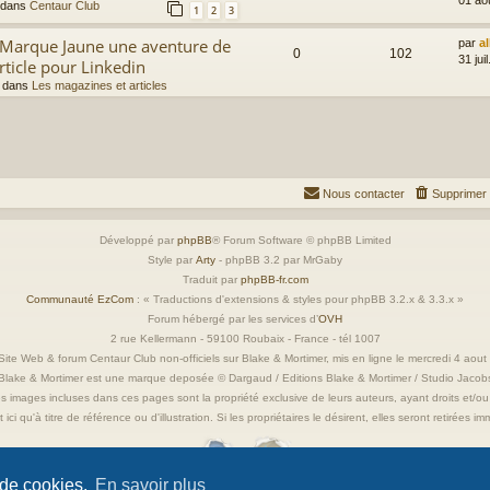
 dans
Centaur Club
1
2
3
a Marque Jaune une aventure de
par
a
0
102
31 jui
rticle pour Linkedin
 dans
Les magazines et articles
Nous contacter
Supprimer 
Développé par
phpBB
® Forum Software © phpBB Limited
Style par
Arty
- phpBB 3.2 par MrGaby
Traduit par
phpBB-fr.com
Communauté EzCom
: « Traductions d'extensions & styles pour phpBB 3.2.x & 3.3.x »
Forum hébergé par les services d’
OVH
2 rue Kellermann - 59100 Roubaix - France - tél 1007
ite Web & forum Centaur Club non-officiels sur Blake & Mortimer, mis en ligne le mercredi 4 aou
Blake & Mortimer est une marque deposée © Dargaud / Editions Blake & Mortimer / Studio Jacob
s images incluses dans ces pages sont la propriété exclusive de leurs auteurs, ayant droits et/ou
 ici qu'à titre de référence ou d'illustration. Si les propriétaires le désirent, elles seront retirées 
 de cookies.
En savoir plus