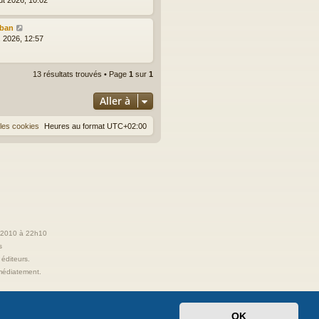
lban
l. 2026, 12:57
13 résultats trouvés • Page
1
sur
1
Aller à
les cookies
Heures au format
UTC+02:00
t 2010 à 22h10
s
 éditeurs.
immédiatement.
OK