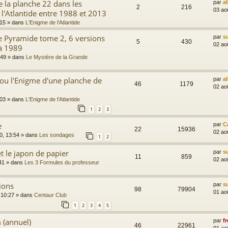
 la planche 22 dans les
par
a
2
216
03 ao
 l'Atlantide entre 1988 et 2013
:15
» dans
L'Enigme de l'Atlantide
e Pyramide tome 2, 6 versions
par
s
5
430
02 ao
à 1989
:49
» dans
Le Mystère de la Grande
ou l'Enigme d'une planche de
par
a
46
1179
02 ao
:03
» dans
L'Enigme de l'Atlantide
1
2
3
e
par
C
22
15936
02 ao
0, 13:54
» dans
Les sondages
1
2
t le japon de papier
par
s
11
859
02 ao
41
» dans
Les 3 Formules du professeur
ions
par
s
98
79904
01 ao
 10:27
» dans
Centaur Club
1
2
3
4
5
 (annuel)
par
fr
46
22961
01 ao