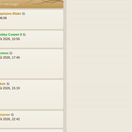
er message
apitaine Blake
08:06
obby Cowen II
ût 2026, 10:56
ronos
ût 2026, 17:40
lban
ût 2026, 15:19
risoner
ût 2026, 22:42