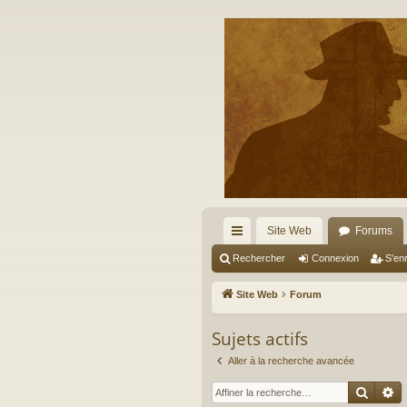
Site Web
Forums
cc
Rechercher
Connexion
S’enr
ès
Site Web
Forum
ra
Sujets actifs
pi
Aller à la recherche avancée
de
Reche
R