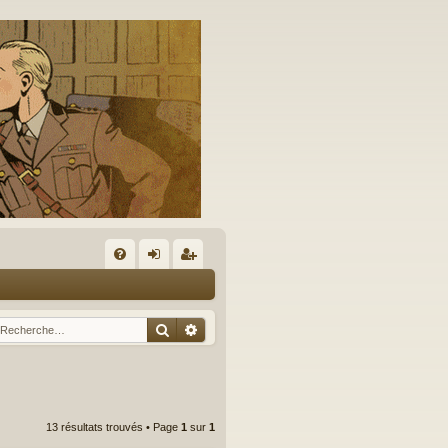
A
FA
on
’e
Q
ne
nr
Rechercher
Recherche avancée
xi
eg
on
ist
re
13 résultats trouvés • Page
1
sur
1
r