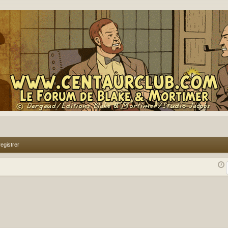
egistrer
rcher
echerche avancée