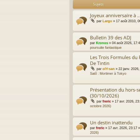
Sujets
Joyeux anniversaire à ..
par
Largo
»
17 août 2010, 0
Bulletin 39 des ADJ
par
Kronos
»
04 août 2026, 17:
poursuite fantastique
Les Trois Formules du 
De Tintin
par
olY-san
»
22 janv. 2026,
Satô : Mortimer à Tokyo
Présentation du hors-sé
(30/10/2026)
par
freric
»
17 avr. 2026, 23
octobre 2026)
Un destin inattendu
par
freric
»
17 avr. 2026, 23:17
»
2026)