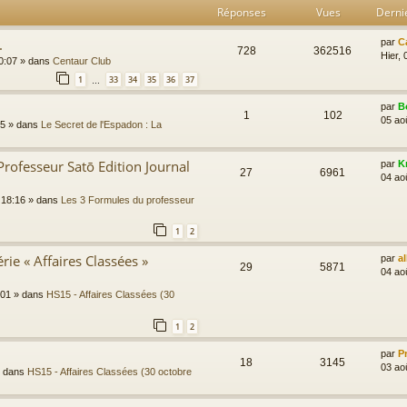
Réponses
Vues
Derni
.
par
C
728
362516
Hier, 
0:07
» dans
Centaur Club
1
33
34
35
36
37
…
par
B
1
102
05 ao
45
» dans
Le Secret de l'Espadon : La
Professeur Satō Edition Journal
par
K
27
6961
04 ao
 18:16
» dans
Les 3 Formules du professeur
1
2
rie « Affaires Classées »
par
a
29
5871
04 ao
:01
» dans
HS15 - Affaires Classées (30
1
2
par
P
18
3145
03 ao
 dans
HS15 - Affaires Classées (30 octobre