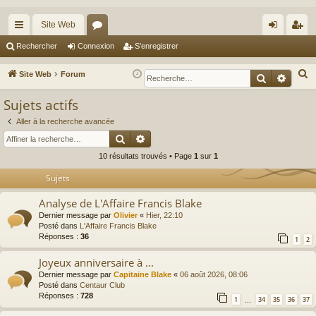
Site Web
cc
or
on
’e
Rechercher
Connexion
S’enregistrer
ès
u
ne
nr
R
Site Web
Forum
Recherche
Reche
ra
m
xi
eg
e
Sujets actifs
c
pi
s
on
ist
h
Aller à la recherche avancée
de
re
Rechercher
Recherche avancée
e
r
r
10 résultats trouvés • Page
1
sur
1
c
Sujets
h
e
Analyse de L'Affaire Francis Blake
r
Dernier message par
Olivier
«
Hier, 22:10
Posté dans
L'Affaire Francis Blake
Réponses :
36
1
2
Joyeux anniversaire à ...
Dernier message par
Capitaine Blake
«
06 août 2026, 08:06
Posté dans
Centaur Club
Réponses :
728
1
34
35
36
37
…