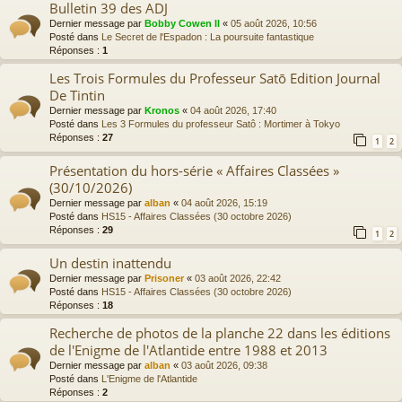
Bulletin 39 des ADJ
Dernier message par
Bobby Cowen II
«
05 août 2026, 10:56
Posté dans
Le Secret de l'Espadon : La poursuite fantastique
Réponses :
1
Les Trois Formules du Professeur Satō Edition Journal
De Tintin
Dernier message par
Kronos
«
04 août 2026, 17:40
Posté dans
Les 3 Formules du professeur Satô : Mortimer à Tokyo
Réponses :
27
1
2
Présentation du hors-série « Affaires Classées »
(30/10/2026)
Dernier message par
alban
«
04 août 2026, 15:19
Posté dans
HS15 - Affaires Classées (30 octobre 2026)
Réponses :
29
1
2
Un destin inattendu
Dernier message par
Prisoner
«
03 août 2026, 22:42
Posté dans
HS15 - Affaires Classées (30 octobre 2026)
Réponses :
18
Recherche de photos de la planche 22 dans les éditions
de l'Enigme de l'Atlantide entre 1988 et 2013
Dernier message par
alban
«
03 août 2026, 09:38
Posté dans
L'Enigme de l'Atlantide
Réponses :
2