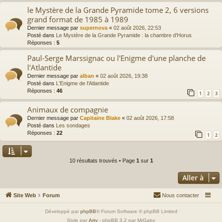
le Mystère de la Grande Pyramide tome 2, 6 versions
grand format de 1985 à 1989
Dernier message par
supernova
«
02 août 2026, 22:53
Posté dans
Le Mystère de la Grande Pyramide : la chambre d'Horus
Réponses :
5
Paul-Serge Marssignac ou l'Enigme d'une planche de
l'Atlantide
Dernier message par
alban
«
02 août 2026, 19:38
Posté dans
L'Enigme de l'Atlantide
Réponses :
46
1
2
3
Animaux de compagnie
Dernier message par
Capitaine Blake
«
02 août 2026, 17:58
Posté dans
Les sondages
Réponses :
22
1
2
10 résultats trouvés • Page
1
sur
1
Aller à
Site Web
Forum
Nous contacter
Développé par
phpBB
® Forum Software © phpBB Limited
Style par
Arty
- phpBB 3.2 par MrGaby