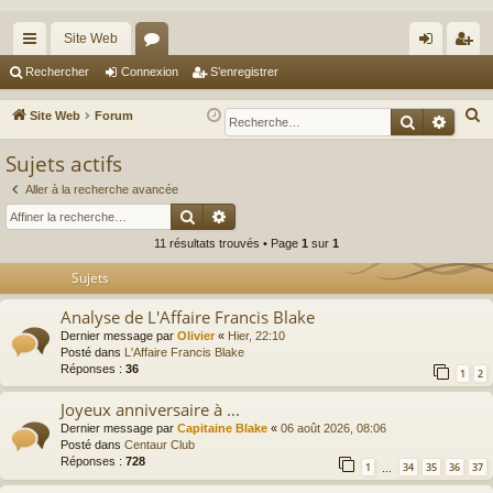
Site Web
cc
or
on
’e
Rechercher
Connexion
S’enregistrer
ès
u
ne
nr
R
Site Web
Forum
Recherche
Reche
ra
m
xi
eg
e
Sujets actifs
c
pi
s
on
ist
h
Aller à la recherche avancée
de
re
Rechercher
Recherche avancée
e
r
r
11 résultats trouvés • Page
1
sur
1
c
Sujets
h
e
Analyse de L'Affaire Francis Blake
r
Dernier message par
Olivier
«
Hier, 22:10
Posté dans
L'Affaire Francis Blake
Réponses :
36
1
2
Joyeux anniversaire à ...
Dernier message par
Capitaine Blake
«
06 août 2026, 08:06
Posté dans
Centaur Club
Réponses :
728
1
34
35
36
37
…