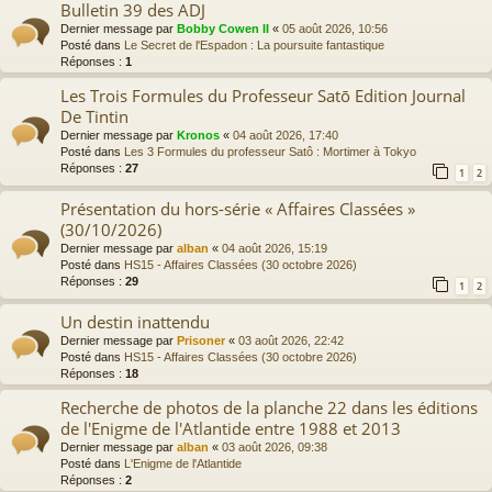
Bulletin 39 des ADJ
Dernier message par
Bobby Cowen II
«
05 août 2026, 10:56
Posté dans
Le Secret de l'Espadon : La poursuite fantastique
Réponses :
1
Les Trois Formules du Professeur Satō Edition Journal
De Tintin
Dernier message par
Kronos
«
04 août 2026, 17:40
Posté dans
Les 3 Formules du professeur Satô : Mortimer à Tokyo
Réponses :
27
1
2
Présentation du hors-série « Affaires Classées »
(30/10/2026)
Dernier message par
alban
«
04 août 2026, 15:19
Posté dans
HS15 - Affaires Classées (30 octobre 2026)
Réponses :
29
1
2
Un destin inattendu
Dernier message par
Prisoner
«
03 août 2026, 22:42
Posté dans
HS15 - Affaires Classées (30 octobre 2026)
Réponses :
18
Recherche de photos de la planche 22 dans les éditions
de l'Enigme de l'Atlantide entre 1988 et 2013
Dernier message par
alban
«
03 août 2026, 09:38
Posté dans
L'Enigme de l'Atlantide
Réponses :
2