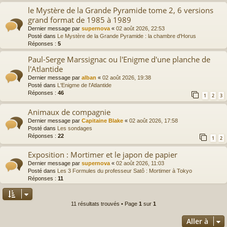
le Mystère de la Grande Pyramide tome 2, 6 versions
grand format de 1985 à 1989
Dernier message par
supernova
«
02 août 2026, 22:53
Posté dans
Le Mystère de la Grande Pyramide : la chambre d'Horus
Réponses :
5
Paul-Serge Marssignac ou l'Enigme d'une planche de
l'Atlantide
Dernier message par
alban
«
02 août 2026, 19:38
Posté dans
L'Enigme de l'Atlantide
Réponses :
46
1
2
3
Animaux de compagnie
Dernier message par
Capitaine Blake
«
02 août 2026, 17:58
Posté dans
Les sondages
Réponses :
22
1
2
Exposition : Mortimer et le japon de papier
Dernier message par
supernova
«
02 août 2026, 11:03
Posté dans
Les 3 Formules du professeur Satô : Mortimer à Tokyo
Réponses :
11
11 résultats trouvés • Page
1
sur
1
Aller à