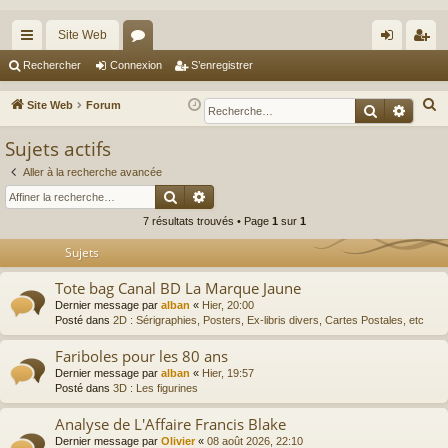
Site Web
cc
or
on
’e
Rechercher
Connexion
S’enregistrer
ès
u
ne
nr
R
Site Web
Forum
Recherche
Reche
ra
m
xi
eg
e
Sujets actifs
c
pi
s
on
ist
h
Aller à la recherche avancée
de
re
Rechercher
Recherche avancée
e
r
r
7 résultats trouvés • Page
1
sur
1
c
Sujets
h
e
Tote bag Canal BD La Marque Jaune
r
Dernier message par
alban
«
Hier, 20:00
Posté dans
2D : Sérigraphies, Posters, Ex-libris divers, Cartes Postales, etc
Fariboles pour les 80 ans
Dernier message par
alban
«
Hier, 19:57
Posté dans
3D : Les figurines
Analyse de L'Affaire Francis Blake
Dernier message par
Olivier
«
08 août 2026, 22:10