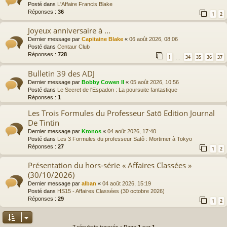
Posté dans
L'Affaire Francis Blake
Réponses :
36
1
2
Joyeux anniversaire à ...
Dernier message par
Capitaine Blake
«
06 août 2026, 08:06
Posté dans
Centaur Club
Réponses :
728
1
34
35
36
37
…
Bulletin 39 des ADJ
Dernier message par
Bobby Cowen II
«
05 août 2026, 10:56
Posté dans
Le Secret de l'Espadon : La poursuite fantastique
Réponses :
1
Les Trois Formules du Professeur Satō Edition Journal
De Tintin
Dernier message par
Kronos
«
04 août 2026, 17:40
Posté dans
Les 3 Formules du professeur Satô : Mortimer à Tokyo
Réponses :
27
1
2
Présentation du hors-série « Affaires Classées »
(30/10/2026)
Dernier message par
alban
«
04 août 2026, 15:19
Posté dans
HS15 - Affaires Classées (30 octobre 2026)
Réponses :
29
1
2