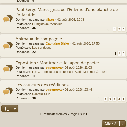
Réponses :
5
Paul-Serge Marssignac ou l'Enigme d'une planche de
l'Atlantide
Dernier message par
alban
«
02 août 2026, 19:38
Posté dans
L'Enigme de l'Atlantide
Réponses :
46
1
2
3
Animaux de compagnie
Dernier message par
Capitaine Blake
«
02 août 2026, 17:58
Posté dans
Les sondages
Réponses :
22
1
2
Exposition : Mortimer et le japon de papier
Dernier message par
supernova
«
02 août 2026, 11:03
Posté dans
Les 3 Formules du professeur Satô : Mortimer à Tokyo
Réponses :
11
Les couleurs des rééditions
Dernier message par
supernova
«
01 août 2026, 23:46
Posté dans
Centaur Club
Réponses :
98
1
2
3
4
5
11 résultats trouvés • Page
1
sur
1
Aller à