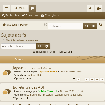
Site Web
cc
or
on
’e
Rechercher
Connexion
S’enregistrer
ès
u
ne
nr
R
Site Web
Forum
Recherche
Reche
ra
m
xi
eg
e
Sujets actifs
c
pi
s
on
ist
h
Aller à la recherche avancée
de
re
Rechercher
Recherche avancée
e
r
r
11 résultats trouvés • Page
1
sur
1
c
Sujets
h
e
Joyeux anniversaire à ...
r
Dernier message par
Capitaine Blake
«
06 août 2026, 08:06
Posté dans
Centaur Club
Réponses :
728
1
34
35
36
37
…
Bulletin 39 des ADJ
Dernier message par
Bobby Cowen II
«
05 août 2026, 10:56
Posté dans
Le Secret de l'Espadon : La poursuite fantastique
Réponses :
1