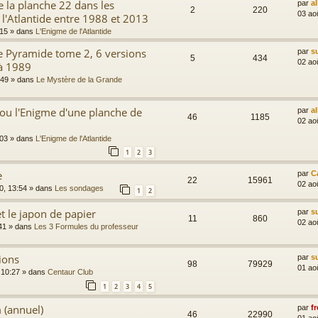
 la planche 22 dans les
par
a
2
220
03 ao
 l'Atlantide entre 1988 et 2013
:15
» dans
L'Enigme de l'Atlantide
e Pyramide tome 2, 6 versions
par
s
5
434
02 ao
à 1989
:49
» dans
Le Mystère de la Grande
ou l'Enigme d'une planche de
par
a
46
1185
02 ao
:03
» dans
L'Enigme de l'Atlantide
1
2
3
e
par
C
22
15961
02 ao
0, 13:54
» dans
Les sondages
1
2
t le japon de papier
par
s
11
860
02 ao
41
» dans
Les 3 Formules du professeur
ions
par
s
98
79929
01 ao
 10:27
» dans
Centaur Club
1
2
3
4
5
 (annuel)
par
fr
46
22990
01 ao