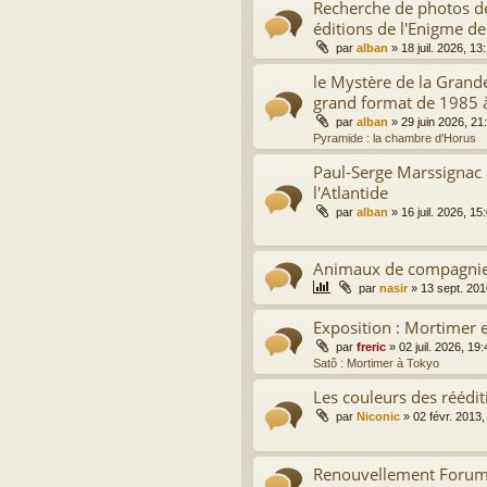
Recherche de photos de
éditions de l'Enigme de
par
alban
»
18 juil. 2026, 13
le Mystère de la Grand
grand format de 1985 
par
alban
»
29 juin 2026, 21
Pyramide : la chambre d'Horus
Paul-Serge Marssignac 
l'Atlantide
par
alban
»
16 juil. 2026, 15
Animaux de compagni
par
nasir
»
13 sept. 201
Exposition : Mortimer e
par
freric
»
02 juil. 2026, 19:
Satô : Mortimer à Tokyo
Les couleurs des réédit
par
Niconic
»
02 févr. 2013,
Renouvellement Forum