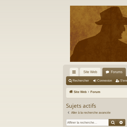
Site Web
Forums
cc
Rechercher
Connexion
S’enr
ès
Site Web
Forum
ra
Sujets actifs
pi
Aller à la recherche avancée
de
Reche
R