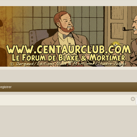
egistrer
rcher
echerche avancée