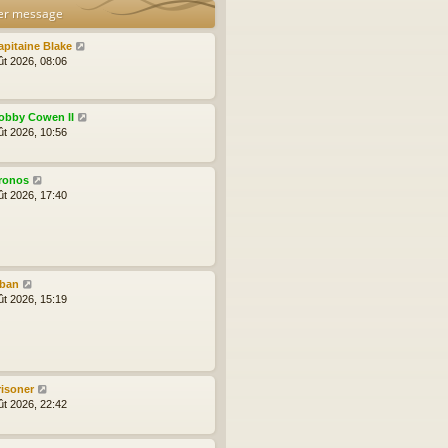
er message
apitaine Blake
ût 2026, 08:06
obby Cowen II
ût 2026, 10:56
ronos
ût 2026, 17:40
lban
ût 2026, 15:19
risoner
ût 2026, 22:42