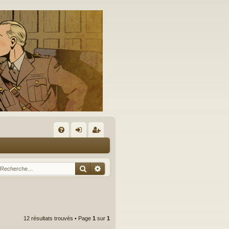
A
FA
on
’e
Q
ne
nr
Rechercher
Recherche avancée
xi
eg
on
ist
re
12 résultats trouvés • Page
1
sur
1
r