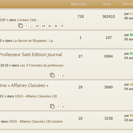
Réponses
Vues
Derni
.
par
C
728
362610
06 ao
0:07
» dans
Centaur Club
1
33
34
35
36
37
…
par
B
1
107
05 ao
45
» dans
Le Secret de l'Espadon : La
Professeur Satō Edition Journal
par
K
27
6994
04 ao
 18:16
» dans
Les 3 Formules du professeur
1
2
rie « Affaires Classées »
par
a
29
5890
04 ao
:01
» dans
HS15 - Affaires Classées (30
1
2
par
P
18
3158
03 ao
 dans
HS15 - Affaires Classées (30 octobre