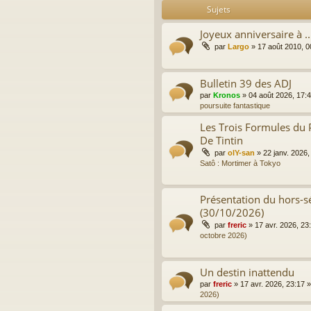
Sujets
Joyeux anniversaire à ..
par
Largo
»
17 août 2010, 0
Bulletin 39 des ADJ
par
Kronos
»
04 août 2026, 17:
poursuite fantastique
Les Trois Formules du 
De Tintin
par
olY-san
»
22 janv. 2026,
Satô : Mortimer à Tokyo
Présentation du hors-sé
(30/10/2026)
par
freric
»
17 avr. 2026, 23
octobre 2026)
Un destin inattendu
par
freric
»
17 avr. 2026, 23:17
»
2026)