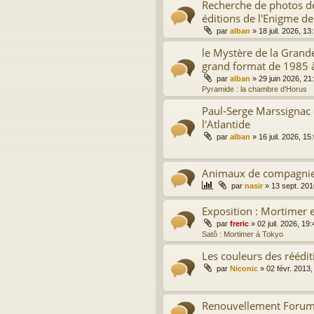
Recherche de photos de
éditions de l'Enigme de
par
alban
»
18 juil. 2026, 13
le Mystère de la Grand
grand format de 1985 
par
alban
»
29 juin 2026, 21
Pyramide : la chambre d'Horus
Paul-Serge Marssignac 
l'Atlantide
par
alban
»
16 juil. 2026, 15
Animaux de compagni
par
nasir
»
13 sept. 201
Exposition : Mortimer e
par
freric
»
02 juil. 2026, 19:
Satô : Mortimer à Tokyo
Les couleurs des réédit
par
Niconic
»
02 févr. 2013,
Renouvellement Forum