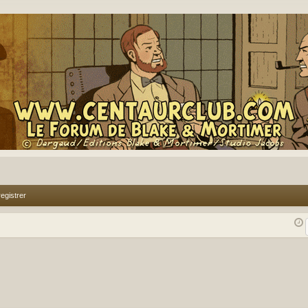
egistrer
rcher
echerche avancée