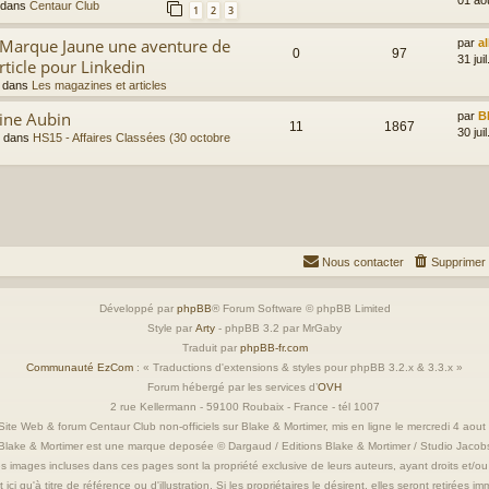
 dans
Centaur Club
1
2
3
a Marque Jaune une aventure de
par
a
0
97
31 jui
rticle pour Linkedin
 dans
Les magazines et articles
ine Aubin
par
B
11
1867
30 jui
 dans
HS15 - Affaires Classées (30 octobre
Nous contacter
Supprimer 
Développé par
phpBB
® Forum Software © phpBB Limited
Style par
Arty
- phpBB 3.2 par MrGaby
Traduit par
phpBB-fr.com
Communauté EzCom
: « Traductions d'extensions & styles pour phpBB 3.2.x & 3.3.x »
Forum hébergé par les services d’
OVH
2 rue Kellermann - 59100 Roubaix - France - tél 1007
ite Web & forum Centaur Club non-officiels sur Blake & Mortimer, mis en ligne le mercredi 4 aou
Blake & Mortimer est une marque deposée © Dargaud / Editions Blake & Mortimer / Studio Jacob
s images incluses dans ces pages sont la propriété exclusive de leurs auteurs, ayant droits et/ou
 ici qu'à titre de référence ou d'illustration. Si les propriétaires le désirent, elles seront retirées 