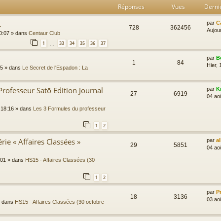
Réponses
Vues
Derni
.
par
C
728
362456
Aujour
0:07
» dans
Centaur Club
1
33
34
35
36
37
…
par
B
1
84
Hier, 
45
» dans
Le Secret de l'Espadon : La
Professeur Satō Edition Journal
par
K
27
6919
04 ao
 18:16
» dans
Les 3 Formules du professeur
1
2
rie « Affaires Classées »
par
a
29
5851
04 ao
:01
» dans
HS15 - Affaires Classées (30
1
2
par
P
18
3136
03 ao
 dans
HS15 - Affaires Classées (30 octobre