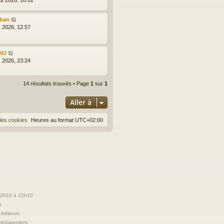
lban
l. 2026, 12:57
MJ
l. 2026, 23:24
14 résultats trouvés • Page
1
sur
1
Aller à
les cookies
Heures au format
UTC+02:00
t 2010 à 22h10
s
 éditeurs.
immédiatement.