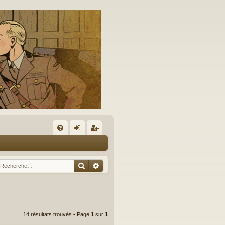
A
FA
on
’e
Q
ne
nr
Rechercher
Recherche avancée
xi
eg
on
ist
re
14 résultats trouvés • Page
1
sur
1
r