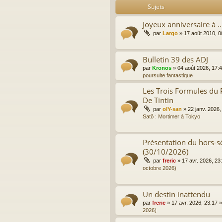
Sujets
Joyeux anniversaire à ..
par
Largo
»
17 août 2010, 0
Bulletin 39 des ADJ
par
Kronos
»
04 août 2026, 17:
poursuite fantastique
Les Trois Formules du 
De Tintin
par
olY-san
»
22 janv. 2026,
Satô : Mortimer à Tokyo
Présentation du hors-sé
(30/10/2026)
par
freric
»
17 avr. 2026, 23
octobre 2026)
Un destin inattendu
par
freric
»
17 avr. 2026, 23:17
»
2026)