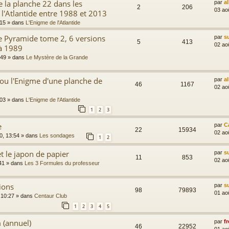
 la planche 22 dans les
par
a
2
206
03 ao
 l'Atlantide entre 1988 et 2013
:15
» dans
L'Enigme de l'Atlantide
e Pyramide tome 2, 6 versions
par
s
5
413
02 ao
à 1989
:49
» dans
Le Mystère de la Grande
ou l'Enigme d'une planche de
par
a
46
1167
02 ao
:03
» dans
L'Enigme de l'Atlantide
1
2
3
e
par
C
22
15934
02 ao
0, 13:54
» dans
Les sondages
1
2
t le japon de papier
par
s
11
853
02 ao
41
» dans
Les 3 Formules du professeur
ions
par
s
98
79893
01 ao
 10:27
» dans
Centaur Club
1
2
3
4
5
 (annuel)
par
fr
46
22952
01 ao