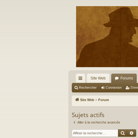
Site Web
Forums
cc
Rechercher
Connexion
S’enr
ès
Site Web
Forum
ra
Sujets actifs
pi
Aller à la recherche avancée
de
Reche
R