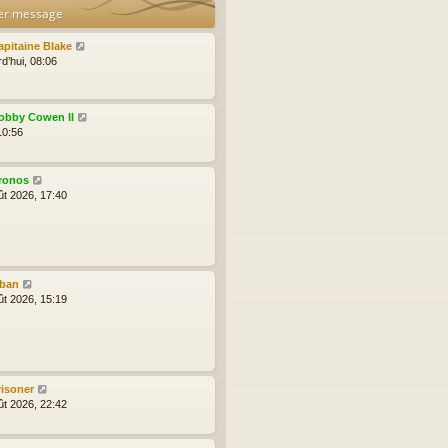
er message
apitaine Blake
d’hui, 08:06
obby Cowen II
10:56
ronos
ût 2026, 17:40
lban
ût 2026, 15:19
risoner
ût 2026, 22:42