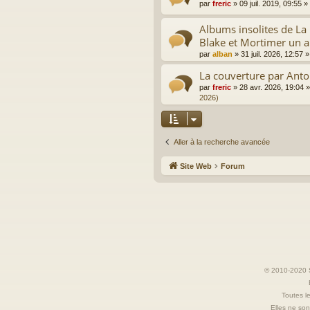
par
freric
»
09 juil. 2019, 09:55
»
Albums insolites de L
Blake et Mortimer un a
par
alban
»
31 juil. 2026, 12:57
»
La couverture par Anto
par
freric
»
28 avr. 2026, 19:04
»
2026)
Aller à la recherche avancée
Site Web
Forum
© 2010-2020 S
Toutes le
Elles ne sont