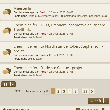
Maëster Jim
Dernier message par
freric
«
28 sept. 2025, 16:02
Posté dans
Blake et Mortimer vus par... (Hommages, parodies, pastiches, etc)
Chemin de fer : 1803, Première locomotive de Richard
Trevithick.
Dernier message par
freric
«
28 sept. 2025, 14:06
Posté dans
Voir & Savoir
Chemin de fer : La North star de Robert Stephenson -
projet
Dernier message par
freric
«
28 sept. 2025, 14:06
Posté dans
Voir & Savoir
Chemin de fer : Etude sur Calque - projet
Dernier message par
freric
«
28 sept. 2025, 14:05
Posté dans
Voir & Savoir
Page
1
sur
39
2
3
4
5
39
1
Suivante
963 résultats trouvés
…
Aller à
Site Web
Forum
Nous contacter