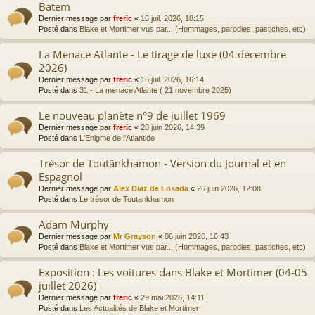
Batem
Dernier message par
freric
«
16 juil. 2026, 18:15
Posté dans
Blake et Mortimer vus par... (Hommages, parodies, pastiches, etc)
La Menace Atlante - Le tirage de luxe (04 décembre
2026)
Dernier message par
freric
«
16 juil. 2026, 16:14
Posté dans
31 - La menace Atlante ( 21 novembre 2025)
Le nouveau planète n°9 de juillet 1969
Dernier message par
freric
«
28 juin 2026, 14:39
Posté dans
L'Enigme de l'Atlantide
Trésor de Toutânkhamon - Version du Journal et en
Espagnol
Dernier message par
Alex Diaz de Losada
«
26 juin 2026, 12:08
Posté dans
Le trésor de Toutankhamon
Adam Murphy
Dernier message par
Mr Grayson
«
06 juin 2026, 16:43
Posté dans
Blake et Mortimer vus par... (Hommages, parodies, pastiches, etc)
Exposition : Les voitures dans Blake et Mortimer (04-05
juillet 2026)
Dernier message par
freric
«
29 mai 2026, 14:11
Posté dans
Les Actualités de Blake et Mortimer