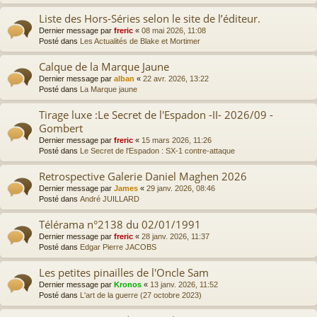
Liste des Hors-Séries selon le site de l’éditeur.
Dernier message par
freric
«
08 mai 2026, 11:08
Posté dans
Les Actualités de Blake et Mortimer
Calque de la Marque Jaune
Dernier message par
alban
«
22 avr. 2026, 13:22
Posté dans
La Marque jaune
Tirage luxe :Le Secret de l'Espadon -II- 2026/09 -
Gombert
Dernier message par
freric
«
15 mars 2026, 11:26
Posté dans
Le Secret de l'Espadon : SX-1 contre-attaque
Retrospective Galerie Daniel Maghen 2026
Dernier message par
James
«
29 janv. 2026, 08:46
Posté dans
André JUILLARD
Télérama n°2138 du 02/01/1991
Dernier message par
freric
«
28 janv. 2026, 11:37
Posté dans
Edgar Pierre JACOBS
Les petites pinailles de l'Oncle Sam
Dernier message par
Kronos
«
13 janv. 2026, 11:52
Posté dans
L'art de la guerre (27 octobre 2023)