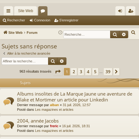
Site Web
cc
or
on
’e
Rechercher
Connexion
S’enregistrer
ès
u
ne
nr
R
Site Web
Forum
Recherche
Reche
ra
m
xi
eg
e
Sujets sans réponse
c
pi
s
on
ist
h
Aller à la recherche avancée
de
re
Rechercher
Recherche avancée
e
r
r
Page
1
sur
39
2
3
4
5
39
1
Suivante
963 résultats trouvés
…
c
h
Sujets
e
Albums insolites de La Marque Jaune une aventure de
r
Blake et Mortimer un article pour Linkedin
Dernier message par
alban
«
31 juil. 2026, 12:57
Posté dans
Les magazines et articles
2004, année Jacobs
Dernier message par
freric
«
16 juil. 2026, 18:31
Posté dans
Les magazines et articles