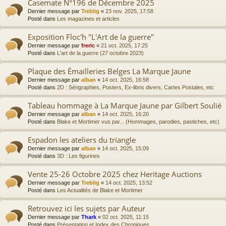
Casemate N°196 de Décembre 2025
Dernier message par
Treblig
«
23 nov. 2025, 17:58
Posté dans
Les magazines et articles
Exposition Floc'h "L'Art de la guerre"
Dernier message par
freric
«
21 oct. 2025, 17:25
Posté dans
L'art de la guerre (27 octobre 2023)
Plaque des Émailleries Belges La Marque Jaune
Dernier message par
alban
«
14 oct. 2025, 16:58
Posté dans
2D : Sérigraphies, Posters, Ex-libris divers, Cartes Postales, etc
Tableau hommage à La Marque Jaune par Gilbert Soulié
Dernier message par
alban
«
14 oct. 2025, 16:20
Posté dans
Blake et Mortimer vus par... (Hommages, parodies, pastiches, etc)
Espadon les ateliers du triangle
Dernier message par
alban
«
14 oct. 2025, 15:09
Posté dans
3D : Les figurines
Vente 25-26 Octobre 2025 chez Heritage Auctions
Dernier message par
Treblig
«
14 oct. 2025, 13:52
Posté dans
Les Actualités de Blake et Mortimer
Retrouvez ici les sujets par Auteur
Dernier message par
Thark
«
02 oct. 2025, 11:15
Posté dans
Présentation et Index des Chroniques