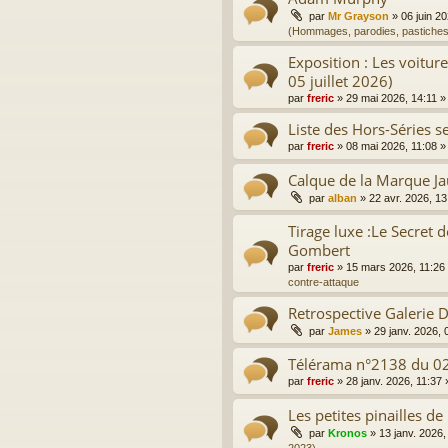
par
Mr Grayson
»
06 juin 2
(Hommages, parodies, pastiches
Exposition : Les voitur
05 juillet 2026)
par
freric
»
29 mai 2026, 14:11
»
Liste des Hors-Séries sel
par
freric
»
08 mai 2026, 11:08
»
Calque de la Marque J
par
alban
»
22 avr. 2026, 13
Tirage luxe :Le Secret d
Gombert
par
freric
»
15 mars 2026, 11:26
contre-attaque
Retrospective Galerie
par
James
»
29 janv. 2026, 
Télérama n°2138 du 0
par
freric
»
28 janv. 2026, 11:37
Les petites pinailles de
par
Kronos
»
13 janv. 2026,