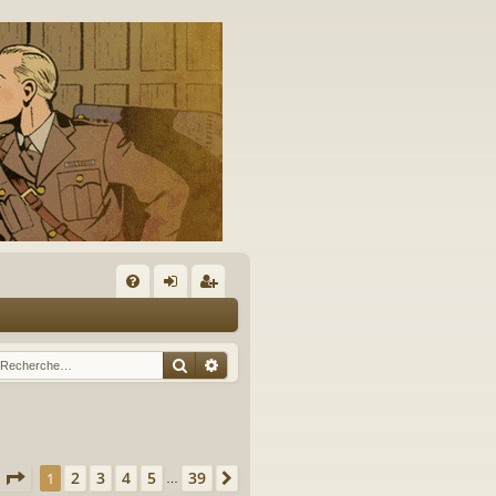
A
FA
on
’e
Q
ne
nr
Rechercher
Recherche avancée
xi
eg
on
ist
re
Page
1
sur
39
2
3
4
5
39
1
Suivante
…
r