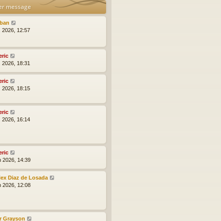
er message
lban
l. 2026, 12:57
eric
l. 2026, 18:31
eric
l. 2026, 18:15
eric
l. 2026, 16:14
eric
n 2026, 14:39
lex Diaz de Losada
n 2026, 12:08
r Grayson