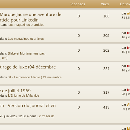
Réponses
Vues
Derni
a Marque Jaune une aventure de
par
a
0
106
31 jui
rticle pour Linkedin
 dans
Les magazines et articles
par
fr
0
205
16 jui
 dans
Les magazines et articles
par
fr
0
202
16 jui
 dans
Blake et Mortimer vus par...
, etc)
 tirage de luxe (04 décembre
par
fr
0
224
16 jui
 dans
31 - La menace Atlante ( 21 novembre
 de juillet 1969
par
fr
0
317
28 jui
 dans
L'Enigme de l'Atlantide
 - Version du Journal et en
par
A
0
413
26 jui
26 juin 2026, 12:08
» dans
Le trésor de
par
M