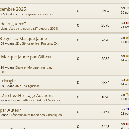
écembre 2025
par
T
0
2504
23 no
17:58
» dans
Les magazines et articles
 de la guerre"
par
fr
0
2579
21 oc
 dans
L'art de la guerre (27 octobre 2023)
 Belges La Marque Jaune
par
a
0
2470
14 oc
:58
» dans
2D : Sérigraphies, Posters, Ex-
Marque Jaune par Gilbert
par
a
0
2582
14 oc
:20
» dans
Blake et Mortimer vus par...
, etc)
 triangle
par
a
0
2384
14 oc
:09
» dans
3D : Les figurines
025 chez Heritage Auctions
par
T
0
1890
14 oc
» dans
Les Actualités de Blake et Mortimer
 par Auteur
par
T
0
2757
02 oc
 dans
Présentation et Index des Chroniques
par
fr
0
2443
28 se