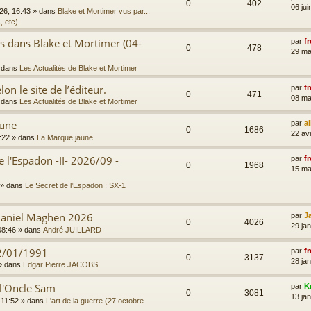
0
402
06 jui
026, 16:43
» dans
Blake et Mortimer vus par...
, etc)
es dans Blake et Mortimer (04-
par
fr
0
478
29 ma
 dans
Les Actualités de Blake et Mortimer
on le site de l’éditeur.
par
fr
0
471
08 ma
 dans
Les Actualités de Blake et Mortimer
aune
par
a
0
1686
22 av
:22
» dans
La Marque jaune
e l'Espadon -II- 2026/09 -
par
fr
0
1968
15 ma
» dans
Le Secret de l'Espadon : SX-1
 Daniel Maghen 2026
par
J
0
4026
29 ja
08:46
» dans
André JUILLARD
2/01/1991
par
fr
0
3137
28 jan
» dans
Edgar Pierre JACOBS
 l'Oncle Sam
par
K
0
3081
13 jan
 11:52
» dans
L'art de la guerre (27 octobre