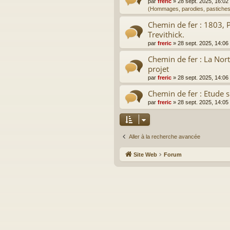
par
freric
»
28 sept. 2025, 16:02
(Hommages, parodies, pastiches
Chemin de fer : 1803, 
Trevithick.
par
freric
»
28 sept. 2025, 14:06
Chemin de fer : La Nor
projet
par
freric
»
28 sept. 2025, 14:06
Chemin de fer : Etude s
par
freric
»
28 sept. 2025, 14:05
Aller à la recherche avancée
Site Web
Forum