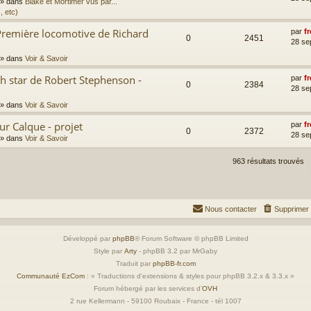
» dans
Blake et Mortimer vus par...
, etc)
Première locomotive de Richard
par
fr
0
2451
28 se
» dans
Voir & Savoir
th star de Robert Stephenson -
par
fr
0
2384
28 se
» dans
Voir & Savoir
ur Calque - projet
par
fr
0
2372
28 se
» dans
Voir & Savoir
963 résultats trouvés
Nous contacter
Supprimer 
Développé par
phpBB
® Forum Software © phpBB Limited
Style par
Arty
- phpBB 3.2 par MrGaby
Traduit par
phpBB-fr.com
Communauté EzCom
: « Traductions d'extensions & styles pour phpBB 3.2.x & 3.3.x »
Forum hébergé par les services d’
OVH
2 rue Kellermann - 59100 Roubaix - France - tél 1007