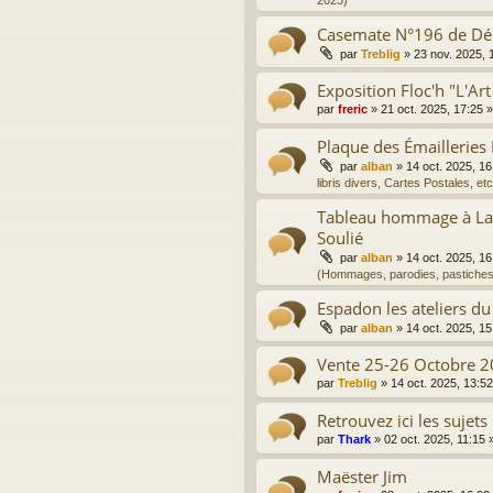
2023)
Casemate N°196 de D
par
Treblig
»
23 nov. 2025, 
Exposition Floc'h "L'Art
par
freric
»
21 oct. 2025, 17:25
»
Plaque des Émailleries
par
alban
»
14 oct. 2025, 16
libris divers, Cartes Postales, etc
Tableau hommage à La 
Soulié
par
alban
»
14 oct. 2025, 16
(Hommages, parodies, pastiches
Espadon les ateliers du
par
alban
»
14 oct. 2025, 15
Vente 25-26 Octobre 2
par
Treblig
»
14 oct. 2025, 13:52
Retrouvez ici les sujets
par
Thark
»
02 oct. 2025, 11:15
»
Maëster Jim