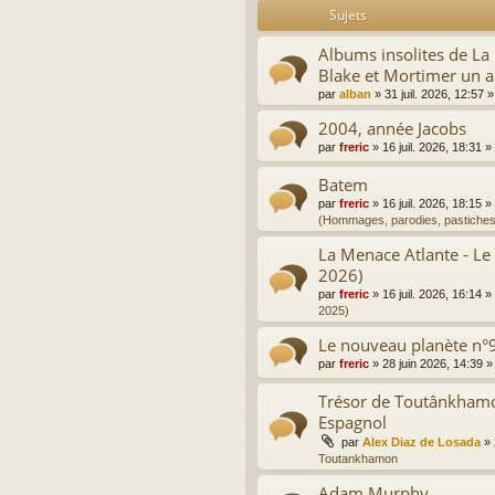
Sujets
Albums insolites de L
Blake et Mortimer un a
par
alban
»
31 juil. 2026, 12:57
»
2004, année Jacobs
par
freric
»
16 juil. 2026, 18:31
»
Batem
par
freric
»
16 juil. 2026, 18:15
»
(Hommages, parodies, pastiches
La Menace Atlante - Le
2026)
par
freric
»
16 juil. 2026, 16:14
»
2025)
Le nouveau planète n°9
par
freric
»
28 juin 2026, 14:39
»
Trésor de Toutânkhamon
Espagnol
par
Alex Diaz de Losada
»
Toutankhamon
Adam Murphy