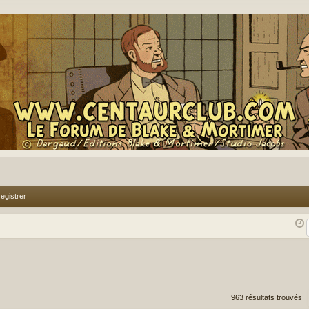
egistrer
rcher
echerche avancée
963 résultats trouvés