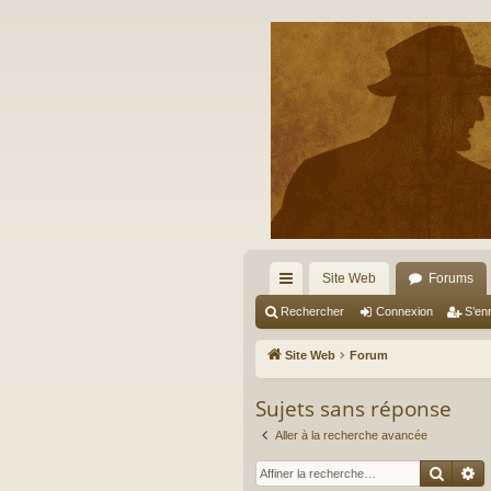
Site Web
Forums
cc
Rechercher
Connexion
S’enr
ès
Site Web
Forum
ra
Sujets sans réponse
pi
Aller à la recherche avancée
de
Reche
R