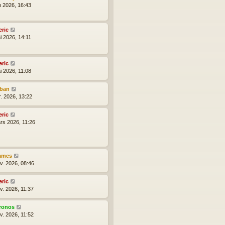
n 2026, 16:43
eric
i 2026, 14:11
eric
i 2026, 11:08
lban
r. 2026, 13:22
eric
rs 2026, 11:26
ames
nv. 2026, 08:46
eric
v. 2026, 11:37
ronos
v. 2026, 11:52