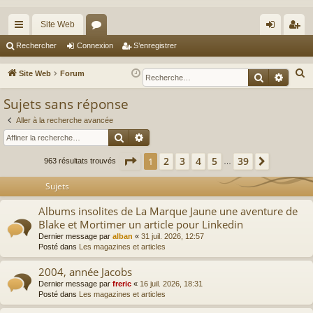
Site Web
cc
or
on
’e
Rechercher
Connexion
S’enregistrer
ès
u
ne
nr
R
Site Web
Forum
Recherche
Reche
ra
m
xi
eg
e
Sujets sans réponse
c
pi
s
on
ist
h
Aller à la recherche avancée
de
re
Rechercher
Recherche avancée
e
r
r
Page
1
sur
39
2
3
4
5
39
1
Suivante
963 résultats trouvés
…
c
h
Sujets
e
Albums insolites de La Marque Jaune une aventure de
r
Blake et Mortimer un article pour Linkedin
Dernier message par
alban
«
31 juil. 2026, 12:57
Posté dans
Les magazines et articles
2004, année Jacobs
Dernier message par
freric
«
16 juil. 2026, 18:31
Posté dans
Les magazines et articles