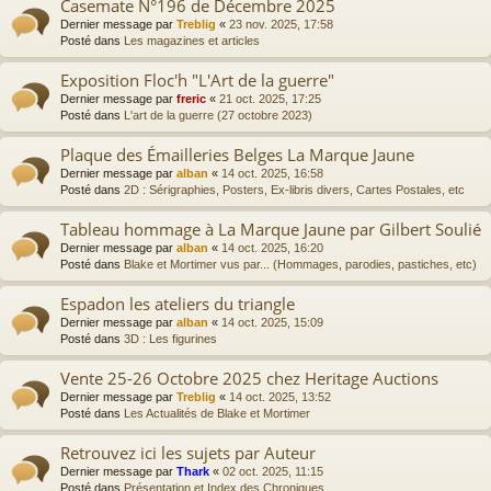
Casemate N°196 de Décembre 2025
Dernier message par
Treblig
«
23 nov. 2025, 17:58
Posté dans
Les magazines et articles
Exposition Floc'h "L'Art de la guerre"
Dernier message par
freric
«
21 oct. 2025, 17:25
Posté dans
L'art de la guerre (27 octobre 2023)
Plaque des Émailleries Belges La Marque Jaune
Dernier message par
alban
«
14 oct. 2025, 16:58
Posté dans
2D : Sérigraphies, Posters, Ex-libris divers, Cartes Postales, etc
Tableau hommage à La Marque Jaune par Gilbert Soulié
Dernier message par
alban
«
14 oct. 2025, 16:20
Posté dans
Blake et Mortimer vus par... (Hommages, parodies, pastiches, etc)
Espadon les ateliers du triangle
Dernier message par
alban
«
14 oct. 2025, 15:09
Posté dans
3D : Les figurines
Vente 25-26 Octobre 2025 chez Heritage Auctions
Dernier message par
Treblig
«
14 oct. 2025, 13:52
Posté dans
Les Actualités de Blake et Mortimer
Retrouvez ici les sujets par Auteur
Dernier message par
Thark
«
02 oct. 2025, 11:15
Posté dans
Présentation et Index des Chroniques