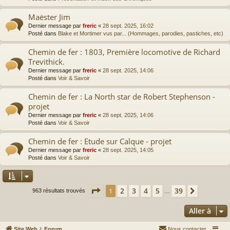
Maëster Jim
Dernier message par
freric
«
28 sept. 2025, 16:02
Posté dans
Blake et Mortimer vus par... (Hommages, parodies, pastiches, etc)
Chemin de fer : 1803, Première locomotive de Richard
Trevithick.
Dernier message par
freric
«
28 sept. 2025, 14:06
Posté dans
Voir & Savoir
Chemin de fer : La North star de Robert Stephenson -
projet
Dernier message par
freric
«
28 sept. 2025, 14:06
Posté dans
Voir & Savoir
Chemin de fer : Etude sur Calque - projet
Dernier message par
freric
«
28 sept. 2025, 14:05
Posté dans
Voir & Savoir
Page
1
sur
39
2
3
4
5
39
1
Suivante
963 résultats trouvés
…
Aller à
Site Web
Forum
Nous contacter