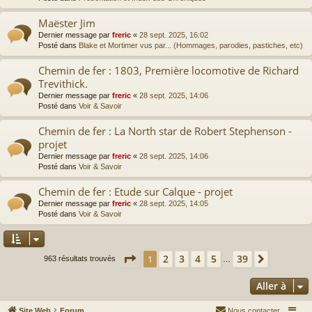
Maëster Jim
Dernier message par
freric
«
28 sept. 2025, 16:02
Posté dans
Blake et Mortimer vus par... (Hommages, parodies, pastiches, etc)
Chemin de fer : 1803, Première locomotive de Richard
Trevithick.
Dernier message par
freric
«
28 sept. 2025, 14:06
Posté dans
Voir & Savoir
Chemin de fer : La North star de Robert Stephenson -
projet
Dernier message par
freric
«
28 sept. 2025, 14:06
Posté dans
Voir & Savoir
Chemin de fer : Etude sur Calque - projet
Dernier message par
freric
«
28 sept. 2025, 14:05
Posté dans
Voir & Savoir
Page
1
sur
39
2
3
4
5
39
1
Suivante
963 résultats trouvés
…
Aller à
Site Web
Forum
Nous contacter