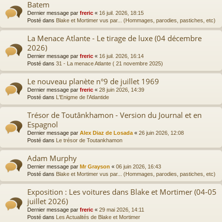
Batem
Dernier message par
freric
«
16 juil. 2026, 18:15
Posté dans
Blake et Mortimer vus par... (Hommages, parodies, pastiches, etc)
La Menace Atlante - Le tirage de luxe (04 décembre
2026)
Dernier message par
freric
«
16 juil. 2026, 16:14
Posté dans
31 - La menace Atlante ( 21 novembre 2025)
Le nouveau planète n°9 de juillet 1969
Dernier message par
freric
«
28 juin 2026, 14:39
Posté dans
L'Enigme de l'Atlantide
Trésor de Toutânkhamon - Version du Journal et en
Espagnol
Dernier message par
Alex Diaz de Losada
«
26 juin 2026, 12:08
Posté dans
Le trésor de Toutankhamon
Adam Murphy
Dernier message par
Mr Grayson
«
06 juin 2026, 16:43
Posté dans
Blake et Mortimer vus par... (Hommages, parodies, pastiches, etc)
Exposition : Les voitures dans Blake et Mortimer (04-05
juillet 2026)
Dernier message par
freric
«
29 mai 2026, 14:11
Posté dans
Les Actualités de Blake et Mortimer