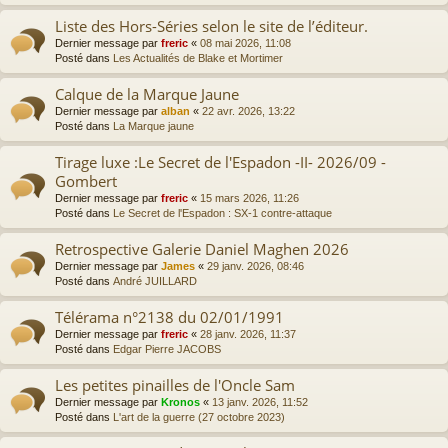
Liste des Hors-Séries selon le site de l’éditeur.
Dernier message par
freric
«
08 mai 2026, 11:08
Posté dans
Les Actualités de Blake et Mortimer
Calque de la Marque Jaune
Dernier message par
alban
«
22 avr. 2026, 13:22
Posté dans
La Marque jaune
Tirage luxe :Le Secret de l'Espadon -II- 2026/09 -
Gombert
Dernier message par
freric
«
15 mars 2026, 11:26
Posté dans
Le Secret de l'Espadon : SX-1 contre-attaque
Retrospective Galerie Daniel Maghen 2026
Dernier message par
James
«
29 janv. 2026, 08:46
Posté dans
André JUILLARD
Télérama n°2138 du 02/01/1991
Dernier message par
freric
«
28 janv. 2026, 11:37
Posté dans
Edgar Pierre JACOBS
Les petites pinailles de l'Oncle Sam
Dernier message par
Kronos
«
13 janv. 2026, 11:52
Posté dans
L'art de la guerre (27 octobre 2023)