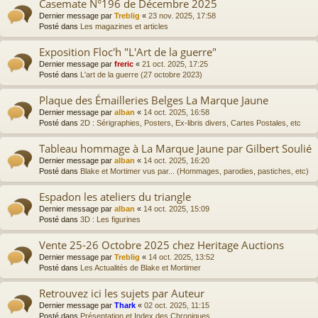
Casemate N°196 de Décembre 2025
Dernier message par
Treblig
«
23 nov. 2025, 17:58
Posté dans
Les magazines et articles
Exposition Floc'h "L'Art de la guerre"
Dernier message par
freric
«
21 oct. 2025, 17:25
Posté dans
L'art de la guerre (27 octobre 2023)
Plaque des Émailleries Belges La Marque Jaune
Dernier message par
alban
«
14 oct. 2025, 16:58
Posté dans
2D : Sérigraphies, Posters, Ex-libris divers, Cartes Postales, etc
Tableau hommage à La Marque Jaune par Gilbert Soulié
Dernier message par
alban
«
14 oct. 2025, 16:20
Posté dans
Blake et Mortimer vus par... (Hommages, parodies, pastiches, etc)
Espadon les ateliers du triangle
Dernier message par
alban
«
14 oct. 2025, 15:09
Posté dans
3D : Les figurines
Vente 25-26 Octobre 2025 chez Heritage Auctions
Dernier message par
Treblig
«
14 oct. 2025, 13:52
Posté dans
Les Actualités de Blake et Mortimer
Retrouvez ici les sujets par Auteur
Dernier message par
Thark
«
02 oct. 2025, 11:15
Posté dans
Présentation et Index des Chroniques