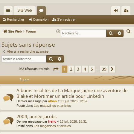
Site Web
cc
or
on
’e
Rechercher
Connexion
S’enregistrer
ès
u
ne
nr
R
Site Web
Forum
Recherche
Reche
ra
m
xi
eg
e
Sujets sans réponse
c
pi
s
on
ist
h
Aller à la recherche avancée
de
re
Rechercher
Recherche avancée
e
r
r
Page
1
sur
39
2
3
4
5
39
1
Suivante
963 résultats trouvés
…
c
h
Sujets
e
Albums insolites de La Marque Jaune une aventure de
r
Blake et Mortimer un article pour Linkedin
Dernier message par
alban
«
31 juil. 2026, 12:57
Posté dans
Les magazines et articles
2004, année Jacobs
Dernier message par
freric
«
16 juil. 2026, 18:31
Posté dans
Les magazines et articles