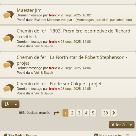
Maëster Jim
Dernier message par
freric
«
28 sept. 2025, 16:02
Posté dans
Blake et Mortimer vus par... (Hommages, parodies, pastiches, etc)
Chemin de fer : 1803, Première locomotive de Richard
Trevithick.
Dernier message par
freric
«
28 sept. 2025, 14:06
Posté dans
Voir & Savoir
Chemin de fer : La North star de Robert Stephenson -
projet
Dernier message par
freric
«
28 sept. 2025, 14:06
Posté dans
Voir & Savoir
Chemin de fer : Etude sur Calque - projet
Dernier message par
freric
«
28 sept. 2025, 14:05
Posté dans
Voir & Savoir
Page
1
sur
39
2
3
4
5
39
1
Suivante
963 résultats trouvés
…
Aller à
Site Web
Forum
Nous contacter