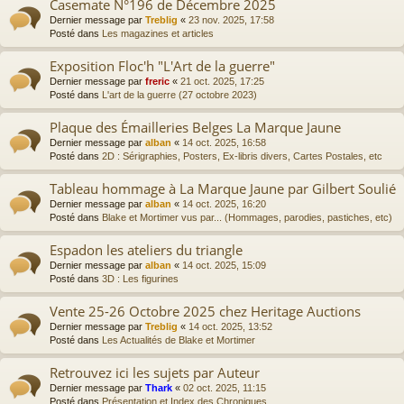
Casemate N°196 de Décembre 2025
Dernier message par
Treblig
«
23 nov. 2025, 17:58
Posté dans
Les magazines et articles
Exposition Floc'h "L'Art de la guerre"
Dernier message par
freric
«
21 oct. 2025, 17:25
Posté dans
L'art de la guerre (27 octobre 2023)
Plaque des Émailleries Belges La Marque Jaune
Dernier message par
alban
«
14 oct. 2025, 16:58
Posté dans
2D : Sérigraphies, Posters, Ex-libris divers, Cartes Postales, etc
Tableau hommage à La Marque Jaune par Gilbert Soulié
Dernier message par
alban
«
14 oct. 2025, 16:20
Posté dans
Blake et Mortimer vus par... (Hommages, parodies, pastiches, etc)
Espadon les ateliers du triangle
Dernier message par
alban
«
14 oct. 2025, 15:09
Posté dans
3D : Les figurines
Vente 25-26 Octobre 2025 chez Heritage Auctions
Dernier message par
Treblig
«
14 oct. 2025, 13:52
Posté dans
Les Actualités de Blake et Mortimer
Retrouvez ici les sujets par Auteur
Dernier message par
Thark
«
02 oct. 2025, 11:15
Posté dans
Présentation et Index des Chroniques