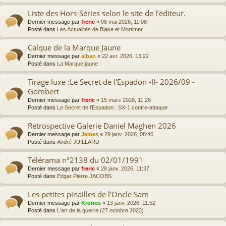
Liste des Hors-Séries selon le site de l’éditeur.
Dernier message par
freric
«
08 mai 2026, 11:08
Posté dans
Les Actualités de Blake et Mortimer
Calque de la Marque Jaune
Dernier message par
alban
«
22 avr. 2026, 13:22
Posté dans
La Marque jaune
Tirage luxe :Le Secret de l'Espadon -II- 2026/09 -
Gombert
Dernier message par
freric
«
15 mars 2026, 11:26
Posté dans
Le Secret de l'Espadon : SX-1 contre-attaque
Retrospective Galerie Daniel Maghen 2026
Dernier message par
James
«
29 janv. 2026, 08:46
Posté dans
André JUILLARD
Télérama n°2138 du 02/01/1991
Dernier message par
freric
«
28 janv. 2026, 11:37
Posté dans
Edgar Pierre JACOBS
Les petites pinailles de l'Oncle Sam
Dernier message par
Kronos
«
13 janv. 2026, 11:52
Posté dans
L'art de la guerre (27 octobre 2023)