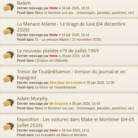
Batem
Dernier message par
freric
«
16 juil. 2026, 18:15
Posté dans
Blake et Mortimer vus par... (Hommages, parodies, pastiches, etc)
La Menace Atlante - Le tirage de luxe (04 décembre
2026)
Dernier message par
freric
«
16 juil. 2026, 16:14
Posté dans
31 - La menace Atlante ( 21 novembre 2025)
Le nouveau planète n°9 de juillet 1969
Dernier message par
freric
«
28 juin 2026, 14:39
Posté dans
L'Enigme de l'Atlantide
Trésor de Toutânkhamon - Version du Journal et en
Espagnol
Dernier message par
Alex Diaz de Losada
«
26 juin 2026, 12:08
Posté dans
Le trésor de Toutankhamon
Adam Murphy
Dernier message par
Mr Grayson
«
06 juin 2026, 16:43
Posté dans
Blake et Mortimer vus par... (Hommages, parodies, pastiches, etc)
Exposition : Les voitures dans Blake et Mortimer (04-05
juillet 2026)
Dernier message par
freric
«
29 mai 2026, 14:11
Posté dans
Les Actualités de Blake et Mortimer