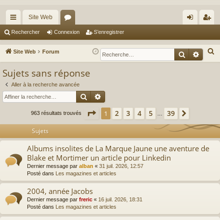
Site Web
cc
or
on
’e
Rechercher
Connexion
S’enregistrer
ès
u
ne
nr
R
Site Web
Forum
Recherche
Reche
ra
m
xi
eg
e
Sujets sans réponse
c
pi
s
on
ist
h
Aller à la recherche avancée
de
re
Rechercher
Recherche avancée
e
r
r
Page
1
sur
39
2
3
4
5
39
1
Suivante
963 résultats trouvés
…
c
h
Sujets
e
Albums insolites de La Marque Jaune une aventure de
r
Blake et Mortimer un article pour Linkedin
Dernier message par
alban
«
31 juil. 2026, 12:57
Posté dans
Les magazines et articles
2004, année Jacobs
Dernier message par
freric
«
16 juil. 2026, 18:31
Posté dans
Les magazines et articles