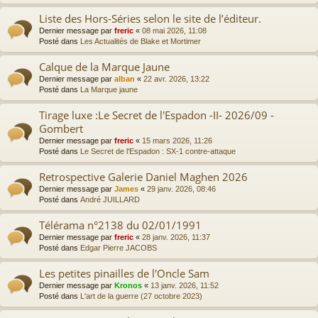
Liste des Hors-Séries selon le site de l’éditeur.
Dernier message par
freric
«
08 mai 2026, 11:08
Posté dans
Les Actualités de Blake et Mortimer
Calque de la Marque Jaune
Dernier message par
alban
«
22 avr. 2026, 13:22
Posté dans
La Marque jaune
Tirage luxe :Le Secret de l'Espadon -II- 2026/09 -
Gombert
Dernier message par
freric
«
15 mars 2026, 11:26
Posté dans
Le Secret de l'Espadon : SX-1 contre-attaque
Retrospective Galerie Daniel Maghen 2026
Dernier message par
James
«
29 janv. 2026, 08:46
Posté dans
André JUILLARD
Télérama n°2138 du 02/01/1991
Dernier message par
freric
«
28 janv. 2026, 11:37
Posté dans
Edgar Pierre JACOBS
Les petites pinailles de l'Oncle Sam
Dernier message par
Kronos
«
13 janv. 2026, 11:52
Posté dans
L'art de la guerre (27 octobre 2023)