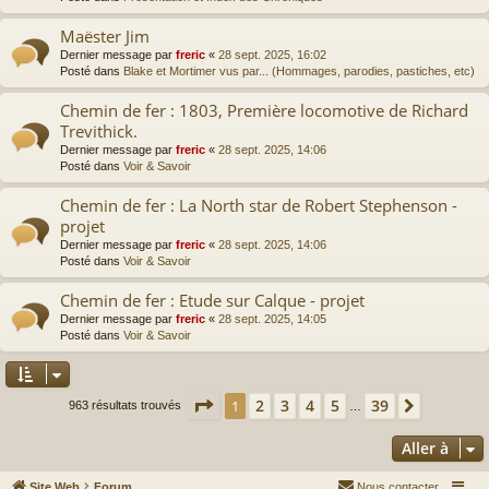
Maëster Jim
Dernier message par
freric
«
28 sept. 2025, 16:02
Posté dans
Blake et Mortimer vus par... (Hommages, parodies, pastiches, etc)
Chemin de fer : 1803, Première locomotive de Richard
Trevithick.
Dernier message par
freric
«
28 sept. 2025, 14:06
Posté dans
Voir & Savoir
Chemin de fer : La North star de Robert Stephenson -
projet
Dernier message par
freric
«
28 sept. 2025, 14:06
Posté dans
Voir & Savoir
Chemin de fer : Etude sur Calque - projet
Dernier message par
freric
«
28 sept. 2025, 14:05
Posté dans
Voir & Savoir
Page
1
sur
39
2
3
4
5
39
1
Suivante
963 résultats trouvés
…
Aller à
Site Web
Forum
Nous contacter