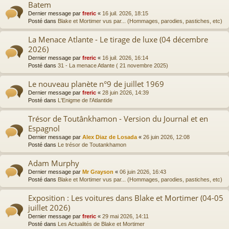
Batem
Dernier message par
freric
«
16 juil. 2026, 18:15
Posté dans
Blake et Mortimer vus par... (Hommages, parodies, pastiches, etc)
La Menace Atlante - Le tirage de luxe (04 décembre
2026)
Dernier message par
freric
«
16 juil. 2026, 16:14
Posté dans
31 - La menace Atlante ( 21 novembre 2025)
Le nouveau planète n°9 de juillet 1969
Dernier message par
freric
«
28 juin 2026, 14:39
Posté dans
L'Enigme de l'Atlantide
Trésor de Toutânkhamon - Version du Journal et en
Espagnol
Dernier message par
Alex Diaz de Losada
«
26 juin 2026, 12:08
Posté dans
Le trésor de Toutankhamon
Adam Murphy
Dernier message par
Mr Grayson
«
06 juin 2026, 16:43
Posté dans
Blake et Mortimer vus par... (Hommages, parodies, pastiches, etc)
Exposition : Les voitures dans Blake et Mortimer (04-05
juillet 2026)
Dernier message par
freric
«
29 mai 2026, 14:11
Posté dans
Les Actualités de Blake et Mortimer