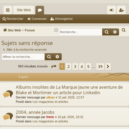
Site Web
cc
or
on
’e
Rechercher
Connexion
S’enregistrer
ès
u
ne
nr
R
Site Web
Forum
Recherche
Reche
ra
m
xi
eg
e
Sujets sans réponse
c
pi
s
on
ist
h
Aller à la recherche avancée
de
re
Rechercher
Recherche avancée
e
r
r
Page
1
sur
39
2
3
4
5
39
1
Suivante
963 résultats trouvés
…
c
h
Sujets
e
Albums insolites de La Marque Jaune une aventure de
r
Blake et Mortimer un article pour Linkedin
Dernier message par
alban
«
31 juil. 2026, 12:57
Posté dans
Les magazines et articles
2004, année Jacobs
Dernier message par
freric
«
16 juil. 2026, 18:31
Posté dans
Les magazines et articles