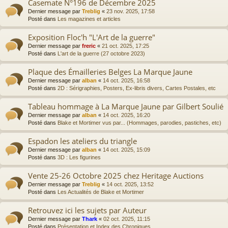
Casemate N°196 de Décembre 2025
Dernier message par
Treblig
«
23 nov. 2025, 17:58
Posté dans
Les magazines et articles
Exposition Floc'h "L'Art de la guerre"
Dernier message par
freric
«
21 oct. 2025, 17:25
Posté dans
L'art de la guerre (27 octobre 2023)
Plaque des Émailleries Belges La Marque Jaune
Dernier message par
alban
«
14 oct. 2025, 16:58
Posté dans
2D : Sérigraphies, Posters, Ex-libris divers, Cartes Postales, etc
Tableau hommage à La Marque Jaune par Gilbert Soulié
Dernier message par
alban
«
14 oct. 2025, 16:20
Posté dans
Blake et Mortimer vus par... (Hommages, parodies, pastiches, etc)
Espadon les ateliers du triangle
Dernier message par
alban
«
14 oct. 2025, 15:09
Posté dans
3D : Les figurines
Vente 25-26 Octobre 2025 chez Heritage Auctions
Dernier message par
Treblig
«
14 oct. 2025, 13:52
Posté dans
Les Actualités de Blake et Mortimer
Retrouvez ici les sujets par Auteur
Dernier message par
Thark
«
02 oct. 2025, 11:15
Posté dans
Présentation et Index des Chroniques