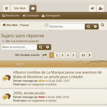
Site Web
cc
or
on
’e
Rechercher
Connexion
S’enregistrer
ès
u
ne
nr
R
Site Web
Forum
Recherche
Reche
ra
m
xi
eg
e
Sujets sans réponse
c
pi
s
on
ist
h
Aller à la recherche avancée
de
re
Rechercher
Recherche avancée
e
r
r
Page
1
sur
39
2
3
4
5
39
1
Suivante
963 résultats trouvés
…
c
h
Sujets
e
Albums insolites de La Marque Jaune une aventure de
r
Blake et Mortimer un article pour Linkedin
Dernier message par
alban
«
31 juil. 2026, 12:57
Posté dans
Les magazines et articles
2004, année Jacobs
Dernier message par
freric
«
16 juil. 2026, 18:31
Posté dans
Les magazines et articles