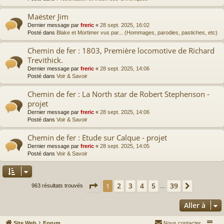
Maëster Jim
Dernier message par
freric
«
28 sept. 2025, 16:02
Posté dans
Blake et Mortimer vus par... (Hommages, parodies, pastiches, etc)
Chemin de fer : 1803, Première locomotive de Richard
Trevithick.
Dernier message par
freric
«
28 sept. 2025, 14:06
Posté dans
Voir & Savoir
Chemin de fer : La North star de Robert Stephenson -
projet
Dernier message par
freric
«
28 sept. 2025, 14:06
Posté dans
Voir & Savoir
Chemin de fer : Etude sur Calque - projet
Dernier message par
freric
«
28 sept. 2025, 14:05
Posté dans
Voir & Savoir
Page
1
sur
39
2
3
4
5
39
1
Suivante
963 résultats trouvés
…
Aller à
Site Web
Forum
Nous contacter