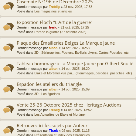
Casemate N°196 de Décembre 2025
Dernier message par
Treblig
«
23 nov. 2025, 17:58
Posté dans
Les magazines et articles
Exposition Floc'h "L'Art de la guerre"
Dernier message par
freric
«
21 oct. 2025, 17:25
Posté dans
L'art de la guerre (27 octobre 2023)
Plaque des Émailleries Belges La Marque Jaune
Dernier message par
alban
«
14 oct. 2025, 16:58
Posté dans
2D : Sérigraphies, Posters, Ex-libris divers, Cartes Postales, etc
Tableau hommage à La Marque Jaune par Gilbert Soulié
Dernier message par
alban
«
14 oct. 2025, 16:20
Posté dans
Blake et Mortimer vus par... (Hommages, parodies, pastiches, etc)
Espadon les ateliers du triangle
Dernier message par
alban
«
14 oct. 2025, 15:09
Posté dans
3D : Les figurines
Vente 25-26 Octobre 2025 chez Heritage Auctions
Dernier message par
Treblig
«
14 oct. 2025, 13:52
Posté dans
Les Actualités de Blake et Mortimer
Retrouvez ici les sujets par Auteur
Dernier message par
Thark
«
02 oct. 2025, 11:15
Posté dans
Présentation et Index des Chroniques