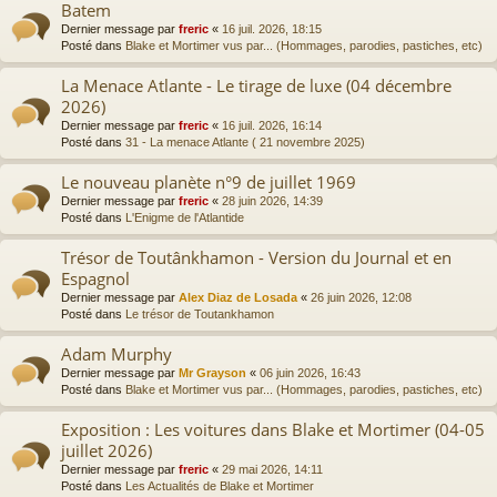
Batem
Dernier message par
freric
«
16 juil. 2026, 18:15
Posté dans
Blake et Mortimer vus par... (Hommages, parodies, pastiches, etc)
La Menace Atlante - Le tirage de luxe (04 décembre
2026)
Dernier message par
freric
«
16 juil. 2026, 16:14
Posté dans
31 - La menace Atlante ( 21 novembre 2025)
Le nouveau planète n°9 de juillet 1969
Dernier message par
freric
«
28 juin 2026, 14:39
Posté dans
L'Enigme de l'Atlantide
Trésor de Toutânkhamon - Version du Journal et en
Espagnol
Dernier message par
Alex Diaz de Losada
«
26 juin 2026, 12:08
Posté dans
Le trésor de Toutankhamon
Adam Murphy
Dernier message par
Mr Grayson
«
06 juin 2026, 16:43
Posté dans
Blake et Mortimer vus par... (Hommages, parodies, pastiches, etc)
Exposition : Les voitures dans Blake et Mortimer (04-05
juillet 2026)
Dernier message par
freric
«
29 mai 2026, 14:11
Posté dans
Les Actualités de Blake et Mortimer