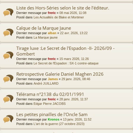
Liste des Hors-Séries selon le site de l’éditeur.
Dernier message par
freric
«
08 mai 2026, 11:08
Posté dans
Les Actualités de Blake et Mortimer
Calque de la Marque Jaune
Dernier message par
alban
«
22 avr. 2026, 13:22
Posté dans
La Marque jaune
Tirage luxe :Le Secret de l'Espadon -II- 2026/09 -
Gombert
Dernier message par
freric
«
15 mars 2026, 11:26
Posté dans
Le Secret de l'Espadon : SX-1 contre-attaque
Retrospective Galerie Daniel Maghen 2026
Dernier message par
James
«
29 janv. 2026, 08:46
Posté dans
André JUILLARD
Télérama n°2138 du 02/01/1991
Dernier message par
freric
«
28 janv. 2026, 11:37
Posté dans
Edgar Pierre JACOBS
Les petites pinailles de l'Oncle Sam
Dernier message par
Kronos
«
13 janv. 2026, 11:52
Posté dans
L'art de la guerre (27 octobre 2023)