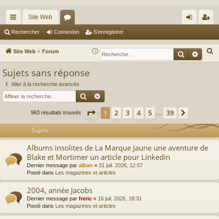
Site Web
cc
or
on
’e
Rechercher
Connexion
S’enregistrer
ès
u
ne
nr
R
Site Web
Forum
Recherche
Reche
ra
m
xi
eg
e
Sujets sans réponse
c
pi
s
on
ist
h
Aller à la recherche avancée
de
re
Rechercher
Recherche avancée
e
r
r
Page
1
sur
39
2
3
4
5
39
1
Suivante
963 résultats trouvés
…
c
h
Sujets
e
Albums insolites de La Marque Jaune une aventure de
r
Blake et Mortimer un article pour Linkedin
Dernier message par
alban
«
31 juil. 2026, 12:57
Posté dans
Les magazines et articles
2004, année Jacobs
Dernier message par
freric
«
16 juil. 2026, 18:31
Posté dans
Les magazines et articles