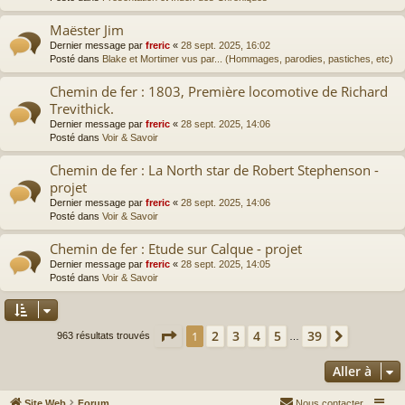
Maëster Jim
Dernier message par
freric
«
28 sept. 2025, 16:02
Posté dans
Blake et Mortimer vus par... (Hommages, parodies, pastiches, etc)
Chemin de fer : 1803, Première locomotive de Richard
Trevithick.
Dernier message par
freric
«
28 sept. 2025, 14:06
Posté dans
Voir & Savoir
Chemin de fer : La North star de Robert Stephenson -
projet
Dernier message par
freric
«
28 sept. 2025, 14:06
Posté dans
Voir & Savoir
Chemin de fer : Etude sur Calque - projet
Dernier message par
freric
«
28 sept. 2025, 14:05
Posté dans
Voir & Savoir
Page
1
sur
39
2
3
4
5
39
1
Suivante
963 résultats trouvés
…
Aller à
Site Web
Forum
Nous contacter