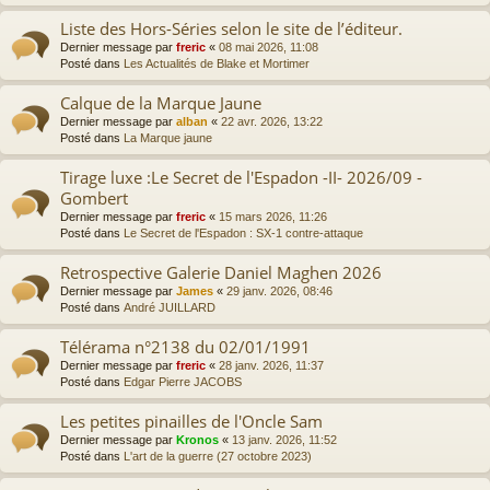
Liste des Hors-Séries selon le site de l’éditeur.
Dernier message par
freric
«
08 mai 2026, 11:08
Posté dans
Les Actualités de Blake et Mortimer
Calque de la Marque Jaune
Dernier message par
alban
«
22 avr. 2026, 13:22
Posté dans
La Marque jaune
Tirage luxe :Le Secret de l'Espadon -II- 2026/09 -
Gombert
Dernier message par
freric
«
15 mars 2026, 11:26
Posté dans
Le Secret de l'Espadon : SX-1 contre-attaque
Retrospective Galerie Daniel Maghen 2026
Dernier message par
James
«
29 janv. 2026, 08:46
Posté dans
André JUILLARD
Télérama n°2138 du 02/01/1991
Dernier message par
freric
«
28 janv. 2026, 11:37
Posté dans
Edgar Pierre JACOBS
Les petites pinailles de l'Oncle Sam
Dernier message par
Kronos
«
13 janv. 2026, 11:52
Posté dans
L'art de la guerre (27 octobre 2023)