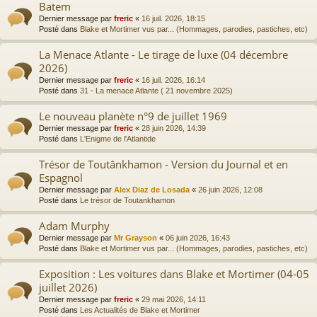
Batem
Dernier message par
freric
«
16 juil. 2026, 18:15
Posté dans
Blake et Mortimer vus par... (Hommages, parodies, pastiches, etc)
La Menace Atlante - Le tirage de luxe (04 décembre
2026)
Dernier message par
freric
«
16 juil. 2026, 16:14
Posté dans
31 - La menace Atlante ( 21 novembre 2025)
Le nouveau planète n°9 de juillet 1969
Dernier message par
freric
«
28 juin 2026, 14:39
Posté dans
L'Enigme de l'Atlantide
Trésor de Toutânkhamon - Version du Journal et en
Espagnol
Dernier message par
Alex Diaz de Losada
«
26 juin 2026, 12:08
Posté dans
Le trésor de Toutankhamon
Adam Murphy
Dernier message par
Mr Grayson
«
06 juin 2026, 16:43
Posté dans
Blake et Mortimer vus par... (Hommages, parodies, pastiches, etc)
Exposition : Les voitures dans Blake et Mortimer (04-05
juillet 2026)
Dernier message par
freric
«
29 mai 2026, 14:11
Posté dans
Les Actualités de Blake et Mortimer