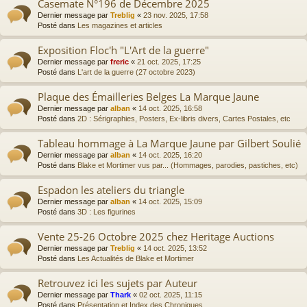
Casemate N°196 de Décembre 2025
Dernier message par
Treblig
«
23 nov. 2025, 17:58
Posté dans
Les magazines et articles
Exposition Floc'h "L'Art de la guerre"
Dernier message par
freric
«
21 oct. 2025, 17:25
Posté dans
L'art de la guerre (27 octobre 2023)
Plaque des Émailleries Belges La Marque Jaune
Dernier message par
alban
«
14 oct. 2025, 16:58
Posté dans
2D : Sérigraphies, Posters, Ex-libris divers, Cartes Postales, etc
Tableau hommage à La Marque Jaune par Gilbert Soulié
Dernier message par
alban
«
14 oct. 2025, 16:20
Posté dans
Blake et Mortimer vus par... (Hommages, parodies, pastiches, etc)
Espadon les ateliers du triangle
Dernier message par
alban
«
14 oct. 2025, 15:09
Posté dans
3D : Les figurines
Vente 25-26 Octobre 2025 chez Heritage Auctions
Dernier message par
Treblig
«
14 oct. 2025, 13:52
Posté dans
Les Actualités de Blake et Mortimer
Retrouvez ici les sujets par Auteur
Dernier message par
Thark
«
02 oct. 2025, 11:15
Posté dans
Présentation et Index des Chroniques