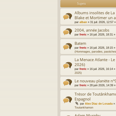
Sujets
Albums insolites de L
Blake et Mortimer un a
par
alban
»
31 juil. 2026, 12:57
»
2004, année Jacobs
par
freric
»
16 juil. 2026, 18:31
»
Batem
par
freric
»
16 juil. 2026, 18:15
»
(Hommages, parodies, pastiches
La Menace Atlante - Le
2026)
par
freric
»
16 juil. 2026, 16:14
»
2025)
Le nouveau planète n°9
par
freric
»
28 juin 2026, 14:39
»
Trésor de Toutânkhamon
Espagnol
par
Alex Diaz de Losada
»
Toutankhamon
Adam Murphy