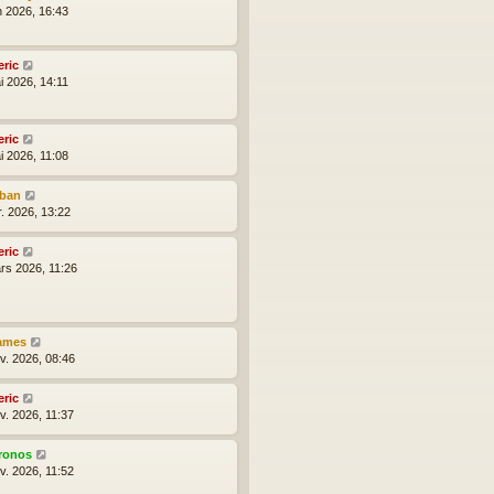
n 2026, 16:43
eric
i 2026, 14:11
eric
i 2026, 11:08
lban
r. 2026, 13:22
eric
rs 2026, 11:26
ames
nv. 2026, 08:46
eric
v. 2026, 11:37
ronos
v. 2026, 11:52