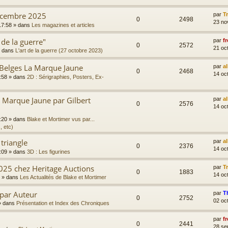
écembre 2025
par
T
0
2498
23 no
17:58
» dans
Les magazines et articles
 de la guerre"
par
fr
0
2572
21 oc
 dans
L'art de la guerre (27 octobre 2023)
 Belges La Marque Jaune
par
a
0
2468
14 oc
:58
» dans
2D : Sérigraphies, Posters, Ex-
Marque Jaune par Gilbert
par
a
0
2576
14 oc
:20
» dans
Blake et Mortimer vus par...
, etc)
 triangle
par
a
0
2376
14 oc
:09
» dans
3D : Les figurines
025 chez Heritage Auctions
par
T
0
1883
14 oc
» dans
Les Actualités de Blake et Mortimer
 par Auteur
par
T
0
2752
02 oc
 dans
Présentation et Index des Chroniques
par
fr
0
2441
28 se