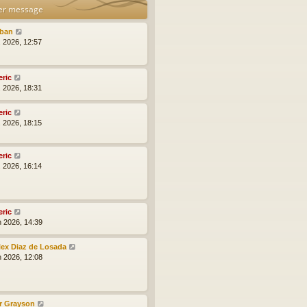
er message
lban
l. 2026, 12:57
eric
l. 2026, 18:31
eric
l. 2026, 18:15
eric
l. 2026, 16:14
eric
n 2026, 14:39
lex Diaz de Losada
n 2026, 12:08
r Grayson