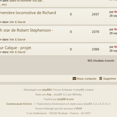
» dans
Blake et Mortimer vus par...
, etc)
Première locomotive de Richard
par
fr
0
2437
28 se
» dans
Voir & Savoir
th star de Robert Stephenson -
par
fr
0
2376
28 se
» dans
Voir & Savoir
ur Calque - projet
par
fr
0
2366
28 se
» dans
Voir & Savoir
963 résultats trouvés
Nous contacter
Supprimer 
Développé par
phpBB
® Forum Software © phpBB Limited
Style par
Arty
- phpBB 3.2 par MrGaby
Traduit par
phpBB-fr.com
Communauté EzCom
: « Traductions d'extensions & styles pour phpBB 3.2.x & 3.3.x »
Forum hébergé par les services d’
OVH
2 rue Kellermann - 59100 Roubaix - France - tél 1007