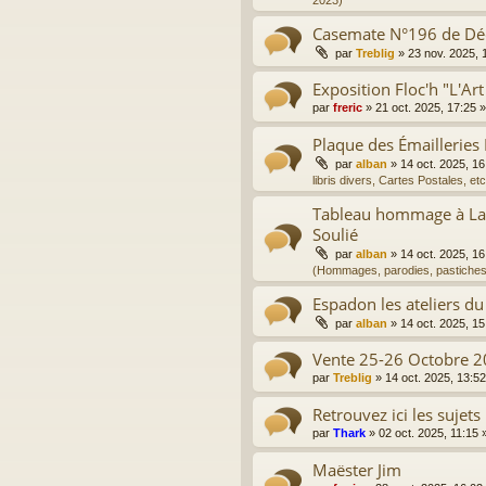
2023)
Casemate N°196 de D
par
Treblig
»
23 nov. 2025, 
Exposition Floc'h "L'Art
par
freric
»
21 oct. 2025, 17:25
»
Plaque des Émailleries
par
alban
»
14 oct. 2025, 16
libris divers, Cartes Postales, etc
Tableau hommage à La 
Soulié
par
alban
»
14 oct. 2025, 16
(Hommages, parodies, pastiches
Espadon les ateliers du
par
alban
»
14 oct. 2025, 15
Vente 25-26 Octobre 2
par
Treblig
»
14 oct. 2025, 13:52
Retrouvez ici les sujets
par
Thark
»
02 oct. 2025, 11:15
»
Maëster Jim