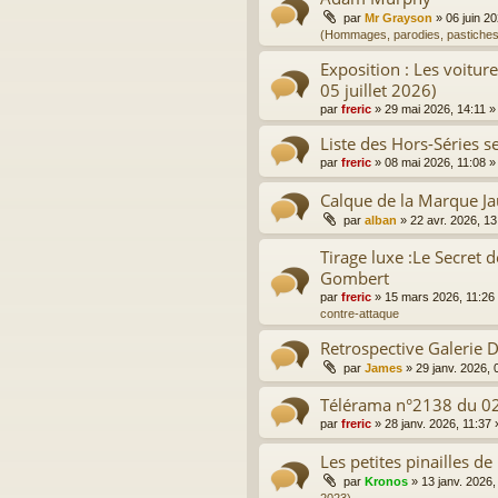
par
Mr Grayson
»
06 juin 2
(Hommages, parodies, pastiches
Exposition : Les voitur
05 juillet 2026)
par
freric
»
29 mai 2026, 14:11
»
Liste des Hors-Séries sel
par
freric
»
08 mai 2026, 11:08
»
Calque de la Marque J
par
alban
»
22 avr. 2026, 13
Tirage luxe :Le Secret d
Gombert
par
freric
»
15 mars 2026, 11:26
contre-attaque
Retrospective Galerie
par
James
»
29 janv. 2026, 
Télérama n°2138 du 0
par
freric
»
28 janv. 2026, 11:37
Les petites pinailles de
par
Kronos
»
13 janv. 2026,