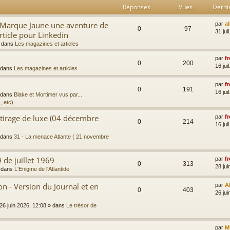
Réponses
Vues
Derni
a Marque Jaune une aventure de
par
a
0
97
31 jui
rticle pour Linkedin
 dans
Les magazines et articles
par
fr
0
200
16 jui
 dans
Les magazines et articles
par
fr
0
191
16 jui
 dans
Blake et Mortimer vus par...
, etc)
 tirage de luxe (04 décembre
par
fr
0
214
16 jui
 dans
31 - La menace Atlante ( 21 novembre
 de juillet 1969
par
fr
0
313
28 jui
 dans
L'Enigme de l'Atlantide
 - Version du Journal et en
par
A
0
403
26 jui
26 juin 2026, 12:08
» dans
Le trésor de
par
M