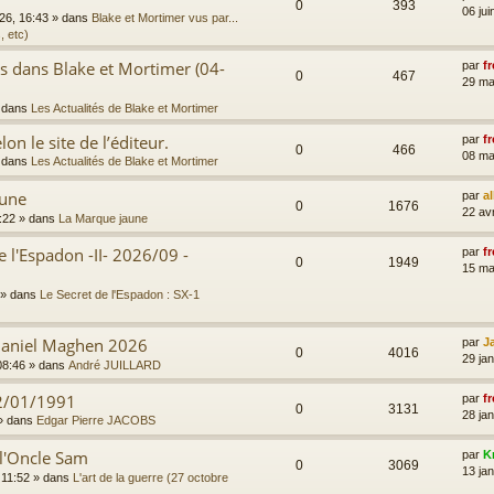
0
393
06 jui
026, 16:43
» dans
Blake et Mortimer vus par...
, etc)
es dans Blake et Mortimer (04-
par
fr
0
467
29 ma
 dans
Les Actualités de Blake et Mortimer
on le site de l’éditeur.
par
fr
0
466
08 ma
 dans
Les Actualités de Blake et Mortimer
aune
par
a
0
1676
22 av
:22
» dans
La Marque jaune
e l'Espadon -II- 2026/09 -
par
fr
0
1949
15 ma
» dans
Le Secret de l'Espadon : SX-1
 Daniel Maghen 2026
par
J
0
4016
29 ja
08:46
» dans
André JUILLARD
2/01/1991
par
fr
0
3131
28 jan
» dans
Edgar Pierre JACOBS
 l'Oncle Sam
par
K
0
3069
13 jan
 11:52
» dans
L'art de la guerre (27 octobre