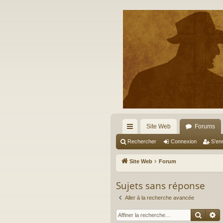
Site Web
Forums
cc
Rechercher
Connexion
S’enr
ès
Site Web
Forum
ra
Sujets sans réponse
pi
Aller à la recherche avancée
de
Reche
R