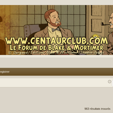
egistrer
rcher
echerche avancée
963 résultats trouvés