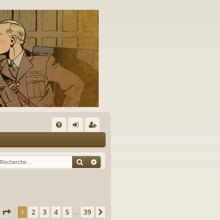
A
FA
on
’e
Q
ne
nr
Rechercher
Recherche avancée
xi
eg
on
ist
re
Page
1
sur
39
2
3
4
5
39
1
Suivante
…
r