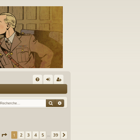
A
FA
on
’e
Q
ne
nr
Rechercher
Recherche avancée
xi
eg
on
ist
re
Page
1
sur
39
2
3
4
5
39
1
Suivante
…
r