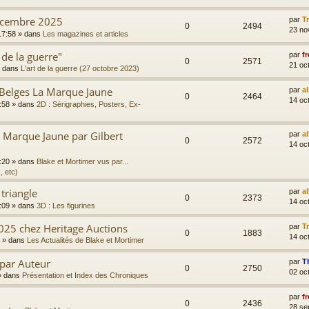
écembre 2025
par
T
0
2494
23 no
17:58
» dans
Les magazines et articles
 de la guerre"
par
fr
0
2571
21 oc
 dans
L'art de la guerre (27 octobre 2023)
 Belges La Marque Jaune
par
a
0
2464
14 oc
:58
» dans
2D : Sérigraphies, Posters, Ex-
Marque Jaune par Gilbert
par
a
0
2572
14 oc
:20
» dans
Blake et Mortimer vus par...
, etc)
 triangle
par
a
0
2373
14 oc
:09
» dans
3D : Les figurines
025 chez Heritage Auctions
par
T
0
1883
14 oc
» dans
Les Actualités de Blake et Mortimer
 par Auteur
par
T
0
2750
02 oc
 dans
Présentation et Index des Chroniques
par
fr
0
2436
28 se