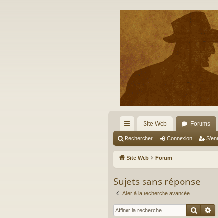
Site Web
Forums
cc
Rechercher
Connexion
S’enr
ès
Site Web
Forum
ra
Sujets sans réponse
pi
Aller à la recherche avancée
de
Reche
R