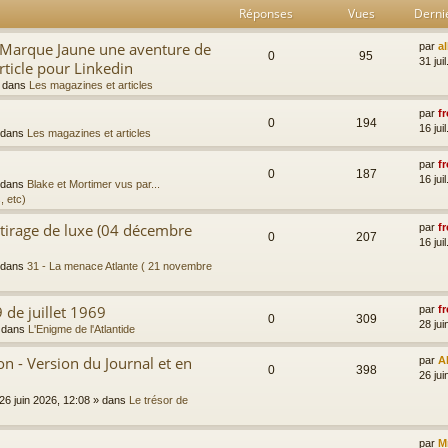
Réponses
Vues
Derni
a Marque Jaune une aventure de
par
a
0
95
31 jui
rticle pour Linkedin
 dans
Les magazines et articles
par
fr
0
194
16 jui
 dans
Les magazines et articles
par
fr
0
187
16 jui
 dans
Blake et Mortimer vus par...
, etc)
 tirage de luxe (04 décembre
par
fr
0
207
16 jui
 dans
31 - La menace Atlante ( 21 novembre
 de juillet 1969
par
fr
0
309
28 jui
 dans
L'Enigme de l'Atlantide
 - Version du Journal et en
par
A
0
398
26 jui
26 juin 2026, 12:08
» dans
Le trésor de
par
M