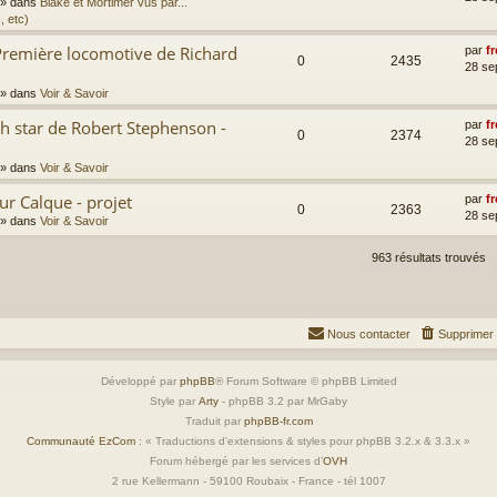
» dans
Blake et Mortimer vus par...
, etc)
Première locomotive de Richard
par
fr
0
2435
28 se
» dans
Voir & Savoir
th star de Robert Stephenson -
par
fr
0
2374
28 se
» dans
Voir & Savoir
ur Calque - projet
par
fr
0
2363
28 se
» dans
Voir & Savoir
963 résultats trouvés
Nous contacter
Supprimer 
Développé par
phpBB
® Forum Software © phpBB Limited
Style par
Arty
- phpBB 3.2 par MrGaby
Traduit par
phpBB-fr.com
Communauté EzCom
: « Traductions d'extensions & styles pour phpBB 3.2.x & 3.3.x »
Forum hébergé par les services d’
OVH
2 rue Kellermann - 59100 Roubaix - France - tél 1007