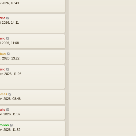
n 2026, 16:43
eric
i 2026, 14:11
eric
i 2026, 11:08
lban
r. 2026, 13:22
eric
rs 2026, 11:26
ames
nv. 2026, 08:46
eric
v. 2026, 11:37
ronos
v. 2026, 11:52