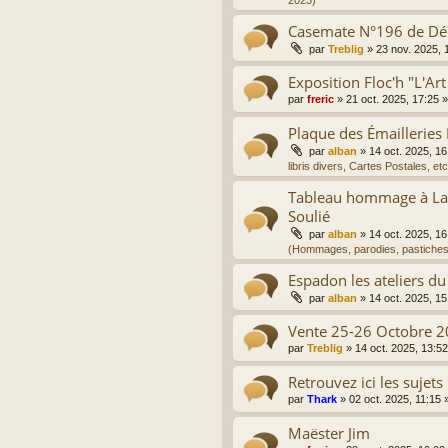
2023)
Casemate N°196 de D
par
Treblig
»
23 nov. 2025, 
Exposition Floc'h "L'Art
par
freric
»
21 oct. 2025, 17:25
»
Plaque des Émailleries
par
alban
»
14 oct. 2025, 16
libris divers, Cartes Postales, etc
Tableau hommage à La 
Soulié
par
alban
»
14 oct. 2025, 16
(Hommages, parodies, pastiches
Espadon les ateliers du
par
alban
»
14 oct. 2025, 15
Vente 25-26 Octobre 2
par
Treblig
»
14 oct. 2025, 13:52
Retrouvez ici les sujets
par
Thark
»
02 oct. 2025, 11:15
»
Maëster Jim