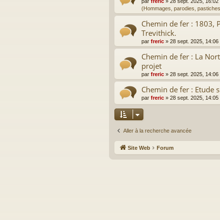
par
freric
»
28 sept. 2025, 16:02
(Hommages, parodies, pastiches
Chemin de fer : 1803, 
Trevithick.
par
freric
»
28 sept. 2025, 14:06
Chemin de fer : La Nor
projet
par
freric
»
28 sept. 2025, 14:06
Chemin de fer : Etude s
par
freric
»
28 sept. 2025, 14:05
Aller à la recherche avancée
Site Web
Forum