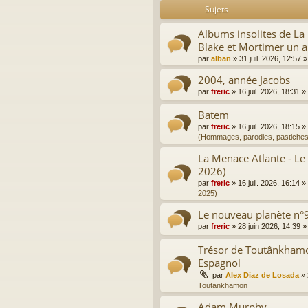
Sujets
Albums insolites de L
Blake et Mortimer un a
par
alban
»
31 juil. 2026, 12:57
»
2004, année Jacobs
par
freric
»
16 juil. 2026, 18:31
»
Batem
par
freric
»
16 juil. 2026, 18:15
»
(Hommages, parodies, pastiches
La Menace Atlante - Le
2026)
par
freric
»
16 juil. 2026, 16:14
»
2025)
Le nouveau planète n°9
par
freric
»
28 juin 2026, 14:39
»
Trésor de Toutânkhamon
Espagnol
par
Alex Diaz de Losada
»
Toutankhamon
Adam Murphy