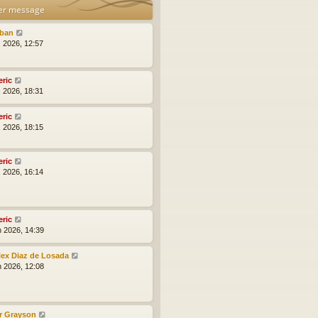
er message
lban
l. 2026, 12:57
eric
l. 2026, 18:31
eric
l. 2026, 18:15
eric
l. 2026, 16:14
eric
n 2026, 14:39
lex Diaz de Losada
n 2026, 12:08
r Grayson