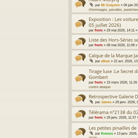
par
Mr Grayson
»
06 juin 2
(Hommages, parodies, pastiches
Exposition : Les voitur
05 juillet 2026)
par
freric
»
29 mai 2026, 14:11
»
Liste des Hors-Séries sel
par
freric
»
08 mai 2026, 11:08
»
Calque de la Marque J
par
alban
»
22 avr. 2026, 13
Tirage luxe :Le Secret d
Gombert
par
freric
»
15 mars 2026, 11:26
contre-attaque
Retrospective Galerie
par
James
»
29 janv. 2026, 
Télérama n°2138 du 0
par
freric
»
28 janv. 2026, 11:37
Les petites pinailles de
par
Kronos
»
13 janv. 2026,