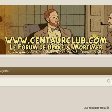
egistrer
rcher
echerche avancée
963 résultats trouvés