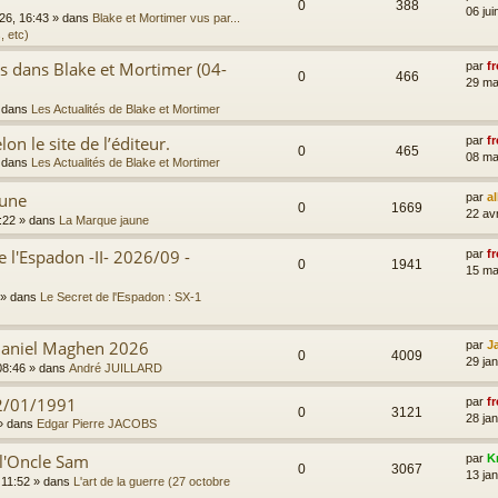
0
388
06 jui
026, 16:43
» dans
Blake et Mortimer vus par...
, etc)
es dans Blake et Mortimer (04-
par
fr
0
466
29 ma
 dans
Les Actualités de Blake et Mortimer
on le site de l’éditeur.
par
fr
0
465
08 ma
 dans
Les Actualités de Blake et Mortimer
aune
par
a
0
1669
22 av
:22
» dans
La Marque jaune
e l'Espadon -II- 2026/09 -
par
fr
0
1941
15 ma
» dans
Le Secret de l'Espadon : SX-1
 Daniel Maghen 2026
par
J
0
4009
29 ja
08:46
» dans
André JUILLARD
2/01/1991
par
fr
0
3121
28 jan
» dans
Edgar Pierre JACOBS
 l'Oncle Sam
par
K
0
3067
13 jan
 11:52
» dans
L'art de la guerre (27 octobre