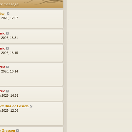
er message
lban
l. 2026, 12:57
eric
l. 2026, 18:31
eric
l. 2026, 18:15
eric
l. 2026, 16:14
eric
n 2026, 14:39
lex Diaz de Losada
n 2026, 12:08
r Grayson