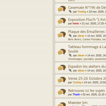
2023)
Casemate N°196 de D
par
Treblig
»
23 nov. 2025, 
Exposition Floc'h "L'Art
par
freric
»
21 oct. 2025, 17:25
»
Plaque des Émailleries
par
alban
»
14 oct. 2025, 16
libris divers, Cartes Postales, etc
Tableau hommage à La 
Soulié
par
alban
»
14 oct. 2025, 16
(Hommages, parodies, pastiches
Espadon les ateliers du
par
alban
»
14 oct. 2025, 15
Vente 25-26 Octobre 2
par
Treblig
»
14 oct. 2025, 13:52
Retrouvez ici les sujets
par
Thark
»
02 oct. 2025, 11:15
»
Maëster Jim