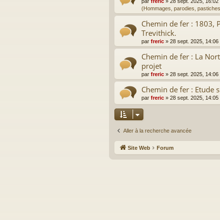
par
freric
»
28 sept. 2025, 16:02
(Hommages, parodies, pastiches
Chemin de fer : 1803, 
Trevithick.
par
freric
»
28 sept. 2025, 14:06
Chemin de fer : La Nor
projet
par
freric
»
28 sept. 2025, 14:06
Chemin de fer : Etude s
par
freric
»
28 sept. 2025, 14:05
Aller à la recherche avancée
Site Web
Forum