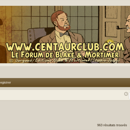
egistrer
rcher
echerche avancée
963 résultats trouvés