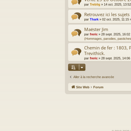
par
Treblig
»
14 oct. 2025, 13:52
Retrouvez ici les sujets
par
Thark
»
02 oct. 2025, 11:15
»
Maëster Jim
par
freric
»
28 sept. 2025, 16:02
(Hommages, parodies, pastiches
Chemin de fer : 1803, 
Trevithick.
par
freric
»
28 sept. 2025, 14:06
Aller à la recherche avancée
Site Web
Forum