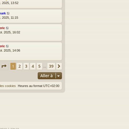
t. 2025, 13:52
hark
t. 2025, 11:15
eric
pt. 2025, 16:02
eric
pt. 2025, 14:06
Page
1
sur
39
2
3
4
5
39
1
Suivante
…
Aller à
les cookies
Heures au format
UTC+02:00