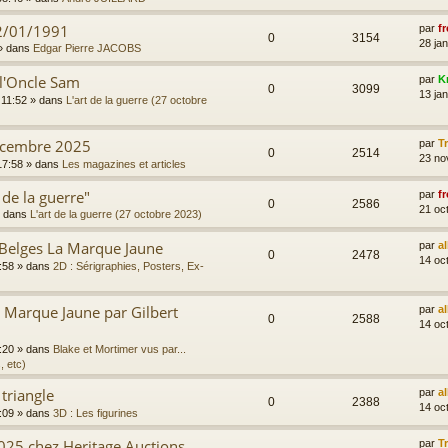
2/01/1991
par
fr
0
3154
28 jan
» dans
Edgar Pierre JACOBS
 l'Oncle Sam
par
K
0
3099
13 jan
 11:52
» dans
L'art de la guerre (27 octobre
écembre 2025
par
T
0
2514
23 no
17:58
» dans
Les magazines et articles
 de la guerre"
par
fr
0
2586
21 oc
 dans
L'art de la guerre (27 octobre 2023)
 Belges La Marque Jaune
par
a
0
2478
14 oc
:58
» dans
2D : Sérigraphies, Posters, Ex-
Marque Jaune par Gilbert
par
a
0
2588
14 oc
:20
» dans
Blake et Mortimer vus par...
, etc)
 triangle
par
a
0
2388
14 oc
:09
» dans
3D : Les figurines
025 chez Heritage Auctions
par
T