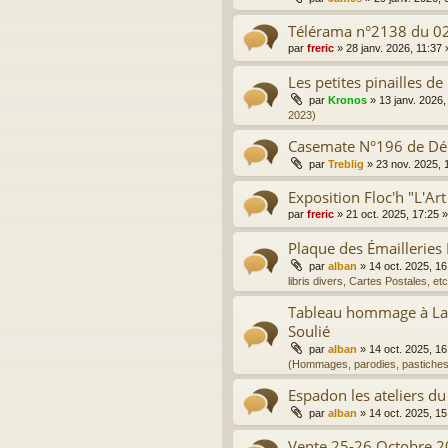
Télérama n°2138 du 0
par
freric
»
28 janv. 2026, 11:37
Les petites pinailles de
par
Kronos
»
13 janv. 2026,
2023)
Casemate N°196 de D
par
Treblig
»
23 nov. 2025, 
Exposition Floc'h "L'Art
par
freric
»
21 oct. 2025, 17:25
»
Plaque des Émailleries
par
alban
»
14 oct. 2025, 16
libris divers, Cartes Postales, etc
Tableau hommage à La 
Soulié
par
alban
»
14 oct. 2025, 16
(Hommages, parodies, pastiches
Espadon les ateliers du
par
alban
»
14 oct. 2025, 15
Vente 25-26 Octobre 2