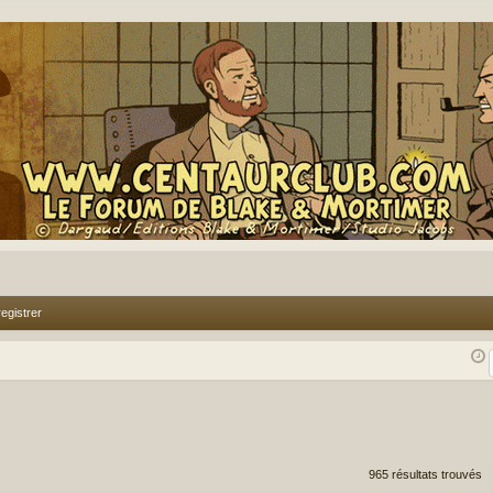
egistrer
rcher
echerche avancée
965 résultats trouvés