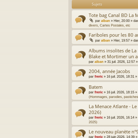
Sujets
Tote bag Canal BD La 
par
alban
»
Hier, 20:00
» da
divers, Cartes Postales, etc
Fariboles pour les 80 a
par
alban
»
Hier, 19:57
» da
Albums insolites de L
Blake et Mortimer un a
par
alban
»
31 juil. 2026, 12:57
»
2004, année Jacobs
par
freric
»
16 juil. 2026, 18:31
»
Batem
par
freric
»
16 juil. 2026, 18:15
»
(Hommages, parodies, pastiches
La Menace Atlante - Le
2026)
par
freric
»
16 juil. 2026, 16:14
»
2025)
Le nouveau planète n°9
par
freric
»
28 juin 2026, 14:39
»