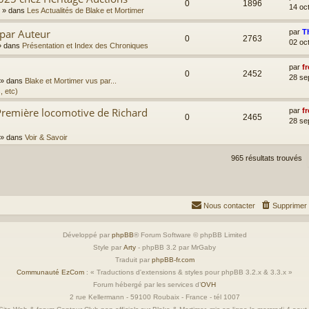
0
1896
14 oc
» dans
Les Actualités de Blake et Mortimer
 par Auteur
par
T
0
2763
02 oc
 dans
Présentation et Index des Chroniques
par
fr
0
2452
28 se
» dans
Blake et Mortimer vus par...
, etc)
Première locomotive de Richard
par
fr
0
2465
28 se
» dans
Voir & Savoir
965 résultats trouvés
Nous contacter
Supprimer 
Développé par
phpBB
® Forum Software © phpBB Limited
Style par
Arty
- phpBB 3.2 par MrGaby
Traduit par
phpBB-fr.com
Communauté EzCom
: « Traductions d'extensions & styles pour phpBB 3.2.x & 3.3.x »
Forum hébergé par les services d’
OVH
2 rue Kellermann - 59100 Roubaix - France - tél 1007