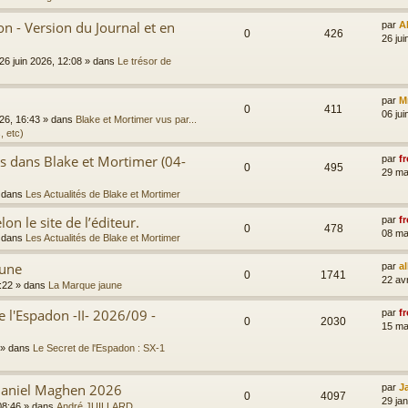
 - Version du Journal et en
par
A
0
426
26 jui
26 juin 2026, 12:08
» dans
Le trésor de
par
M
0
411
06 jui
026, 16:43
» dans
Blake et Mortimer vus par...
, etc)
es dans Blake et Mortimer (04-
par
fr
0
495
29 ma
 dans
Les Actualités de Blake et Mortimer
on le site de l’éditeur.
par
fr
0
478
08 ma
 dans
Les Actualités de Blake et Mortimer
aune
par
a
0
1741
22 av
:22
» dans
La Marque jaune
e l'Espadon -II- 2026/09 -
par
fr
0
2030
15 ma
» dans
Le Secret de l'Espadon : SX-1
 Daniel Maghen 2026
par
J
0
4097
29 ja
08:46
» dans
André JUILLARD