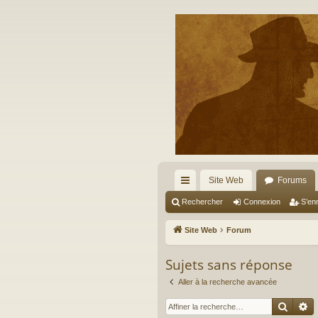
Site Web
Forums
cc
Rechercher
Connexion
S’enr
ès
Site Web
Forum
ra
Sujets sans réponse
pi
Aller à la recherche avancée
de
Reche
R