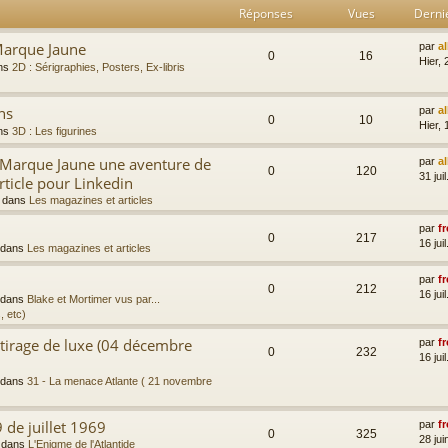
Réponses
Vues
Derni
Marque Jaune
par
a
0
16
Hier, 
ns
2D : Sérigraphies, Posters, Ex-libris
ns
par
a
0
10
Hier, 
ns
3D : Les figurines
a Marque Jaune une aventure de
par
a
0
120
31 jui
rticle pour Linkedin
 dans
Les magazines et articles
par
fr
0
217
16 jui
 dans
Les magazines et articles
par
fr
0
212
16 jui
 dans
Blake et Mortimer vus par...
, etc)
 tirage de luxe (04 décembre
par
fr
0
232
16 jui
 dans
31 - La menace Atlante ( 21 novembre
 de juillet 1969
par
fr
0
325
28 jui
 dans
L'Enigme de l'Atlantide