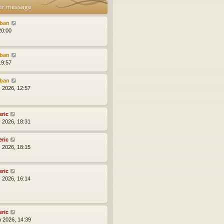
er message
lban
20:00
lban
19:57
lban
l. 2026, 12:57
eric
l. 2026, 18:31
eric
l. 2026, 18:15
eric
l. 2026, 16:14
eric
n 2026, 14:39