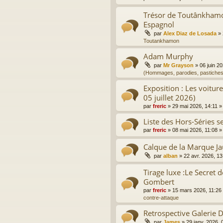
Trésor de Toutânkhamon
Espagnol
par
Alex Diaz de Losada
»
Toutankhamon
Adam Murphy
par
Mr Grayson
»
06 juin 2
(Hommages, parodies, pastiches
Exposition : Les voitur
05 juillet 2026)
par
freric
»
29 mai 2026, 14:11
»
Liste des Hors-Séries sel
par
freric
»
08 mai 2026, 11:08
»
Calque de la Marque J
par
alban
»
22 avr. 2026, 13
Tirage luxe :Le Secret d
Gombert
par
freric
»
15 mars 2026, 11:26
contre-attaque
Retrospective Galerie
par
James
»
29 janv. 2026, 