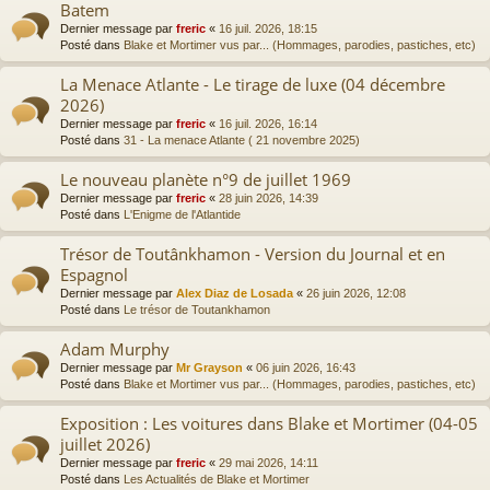
Batem
Dernier message par
freric
«
16 juil. 2026, 18:15
Posté dans
Blake et Mortimer vus par... (Hommages, parodies, pastiches, etc)
La Menace Atlante - Le tirage de luxe (04 décembre
2026)
Dernier message par
freric
«
16 juil. 2026, 16:14
Posté dans
31 - La menace Atlante ( 21 novembre 2025)
Le nouveau planète n°9 de juillet 1969
Dernier message par
freric
«
28 juin 2026, 14:39
Posté dans
L'Enigme de l'Atlantide
Trésor de Toutânkhamon - Version du Journal et en
Espagnol
Dernier message par
Alex Diaz de Losada
«
26 juin 2026, 12:08
Posté dans
Le trésor de Toutankhamon
Adam Murphy
Dernier message par
Mr Grayson
«
06 juin 2026, 16:43
Posté dans
Blake et Mortimer vus par... (Hommages, parodies, pastiches, etc)
Exposition : Les voitures dans Blake et Mortimer (04-05
juillet 2026)
Dernier message par
freric
«
29 mai 2026, 14:11
Posté dans
Les Actualités de Blake et Mortimer