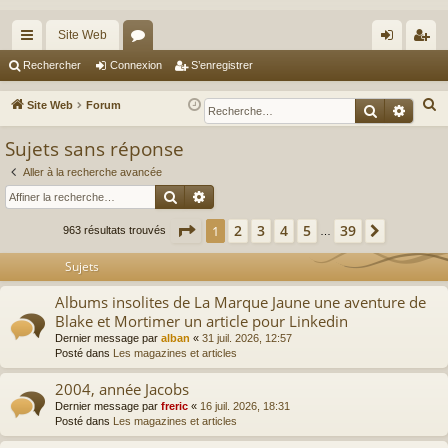
Site Web
cc
or
on
’e
Rechercher
Connexion
S’enregistrer
ès
u
ne
nr
R
Site Web
Forum
Recherche
Reche
ra
m
xi
eg
e
Sujets sans réponse
c
pi
s
on
ist
h
Aller à la recherche avancée
de
re
Rechercher
Recherche avancée
e
r
r
Page
1
sur
39
2
3
4
5
39
1
Suivante
963 résultats trouvés
…
c
h
Sujets
e
Albums insolites de La Marque Jaune une aventure de
r
Blake et Mortimer un article pour Linkedin
Dernier message par
alban
«
31 juil. 2026, 12:57
Posté dans
Les magazines et articles
2004, année Jacobs
Dernier message par
freric
«
16 juil. 2026, 18:31
Posté dans
Les magazines et articles