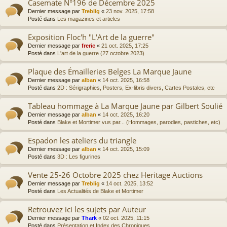
Casemate N°196 de Décembre 2025
Dernier message par
Treblig
«
23 nov. 2025, 17:58
Posté dans
Les magazines et articles
Exposition Floc'h "L'Art de la guerre"
Dernier message par
freric
«
21 oct. 2025, 17:25
Posté dans
L'art de la guerre (27 octobre 2023)
Plaque des Émailleries Belges La Marque Jaune
Dernier message par
alban
«
14 oct. 2025, 16:58
Posté dans
2D : Sérigraphies, Posters, Ex-libris divers, Cartes Postales, etc
Tableau hommage à La Marque Jaune par Gilbert Soulié
Dernier message par
alban
«
14 oct. 2025, 16:20
Posté dans
Blake et Mortimer vus par... (Hommages, parodies, pastiches, etc)
Espadon les ateliers du triangle
Dernier message par
alban
«
14 oct. 2025, 15:09
Posté dans
3D : Les figurines
Vente 25-26 Octobre 2025 chez Heritage Auctions
Dernier message par
Treblig
«
14 oct. 2025, 13:52
Posté dans
Les Actualités de Blake et Mortimer
Retrouvez ici les sujets par Auteur
Dernier message par
Thark
«
02 oct. 2025, 11:15
Posté dans
Présentation et Index des Chroniques