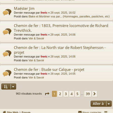
Maëster Jim
Dernier message par
freric
«
28 sept. 2025, 16:02
Posté dans
Blake et Mortimer vus par... (Hommages, parodies, pastiches, etc)
Chemin de fer : 1803, Première locomotive de Richard
Trevithick.
Dernier message par
freric
«
28 sept. 2025, 14:06
Posté dans
Voir & Savoir
Chemin de fer : La North star de Robert Stephenson -
projet
Dernier message par
freric
«
28 sept. 2025, 14:06
Posté dans
Voir & Savoir
Chemin de fer : Etude sur Calque - projet
Dernier message par
freric
«
28 sept. 2025, 14:05
Posté dans
Voir & Savoir
Page
1
sur
39
2
3
4
5
39
1
Suivante
963 résultats trouvés
…
Aller à
Site Web
Forum
Nous contacter