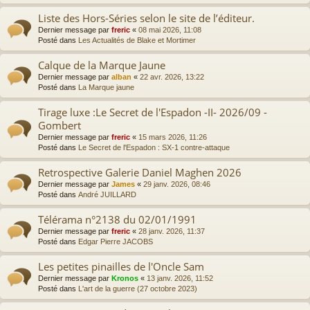
Liste des Hors-Séries selon le site de l’éditeur.
Dernier message par
freric
«
08 mai 2026, 11:08
Posté dans
Les Actualités de Blake et Mortimer
Calque de la Marque Jaune
Dernier message par
alban
«
22 avr. 2026, 13:22
Posté dans
La Marque jaune
Tirage luxe :Le Secret de l'Espadon -II- 2026/09 -
Gombert
Dernier message par
freric
«
15 mars 2026, 11:26
Posté dans
Le Secret de l'Espadon : SX-1 contre-attaque
Retrospective Galerie Daniel Maghen 2026
Dernier message par
James
«
29 janv. 2026, 08:46
Posté dans
André JUILLARD
Télérama n°2138 du 02/01/1991
Dernier message par
freric
«
28 janv. 2026, 11:37
Posté dans
Edgar Pierre JACOBS
Les petites pinailles de l'Oncle Sam
Dernier message par
Kronos
«
13 janv. 2026, 11:52
Posté dans
L'art de la guerre (27 octobre 2023)