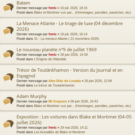
Batem
Dernier message par
freric
«
16 juil. 2026, 18:15
Posté dans
Blake et Mortimer vus par... (Hommages, parodies, pastiches, etc)
La Menace Atlante - Le tirage de luxe (04 décembre
2026)
Dernier message par
freric
«
16 juil. 2026, 16:14
Posté dans
31 - La menace Atlante ( 21 novembre 2025)
Le nouveau planète n°9 de juillet 1969
Dernier message par
freric
«
28 juin 2026, 14:39
Posté dans
L'Enigme de l'Atlantide
Trésor de Toutânkhamon - Version du Journal et en
Espagnol
Dernier message par
Alex Diaz de Losada
«
26 juin 2026, 12:08
Posté dans
Le trésor de Toutankhamon
Adam Murphy
Dernier message par
Mr Grayson
«
06 juin 2026, 16:43
Posté dans
Blake et Mortimer vus par... (Hommages, parodies, pastiches, etc)
Exposition : Les voitures dans Blake et Mortimer (04-05
juillet 2026)
Dernier message par
freric
«
29 mai 2026, 14:11
Posté dans
Les Actualités de Blake et Mortimer