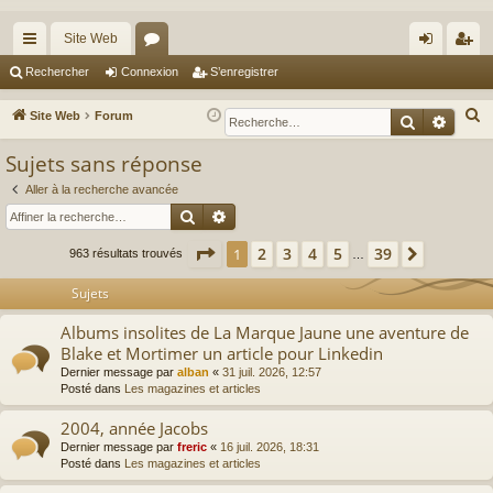
Site Web
cc
or
on
’e
Rechercher
Connexion
S’enregistrer
ès
u
ne
nr
R
Site Web
Forum
Recherche
Reche
ra
m
xi
eg
e
Sujets sans réponse
c
pi
s
on
ist
h
Aller à la recherche avancée
de
re
Rechercher
Recherche avancée
e
r
r
Page
1
sur
39
2
3
4
5
39
1
Suivante
963 résultats trouvés
…
c
h
Sujets
e
Albums insolites de La Marque Jaune une aventure de
r
Blake et Mortimer un article pour Linkedin
Dernier message par
alban
«
31 juil. 2026, 12:57
Posté dans
Les magazines et articles
2004, année Jacobs
Dernier message par
freric
«
16 juil. 2026, 18:31
Posté dans
Les magazines et articles