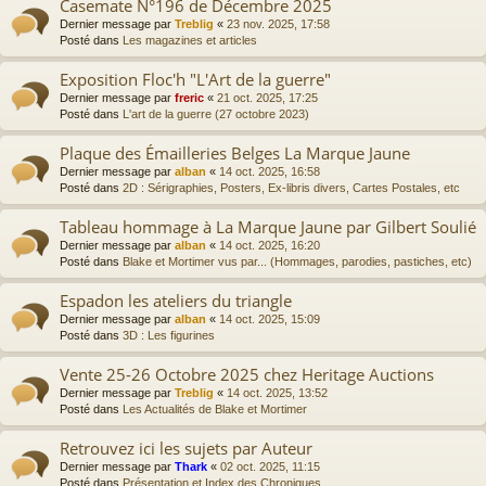
Casemate N°196 de Décembre 2025
Dernier message par
Treblig
«
23 nov. 2025, 17:58
Posté dans
Les magazines et articles
Exposition Floc'h "L'Art de la guerre"
Dernier message par
freric
«
21 oct. 2025, 17:25
Posté dans
L'art de la guerre (27 octobre 2023)
Plaque des Émailleries Belges La Marque Jaune
Dernier message par
alban
«
14 oct. 2025, 16:58
Posté dans
2D : Sérigraphies, Posters, Ex-libris divers, Cartes Postales, etc
Tableau hommage à La Marque Jaune par Gilbert Soulié
Dernier message par
alban
«
14 oct. 2025, 16:20
Posté dans
Blake et Mortimer vus par... (Hommages, parodies, pastiches, etc)
Espadon les ateliers du triangle
Dernier message par
alban
«
14 oct. 2025, 15:09
Posté dans
3D : Les figurines
Vente 25-26 Octobre 2025 chez Heritage Auctions
Dernier message par
Treblig
«
14 oct. 2025, 13:52
Posté dans
Les Actualités de Blake et Mortimer
Retrouvez ici les sujets par Auteur
Dernier message par
Thark
«
02 oct. 2025, 11:15
Posté dans
Présentation et Index des Chroniques