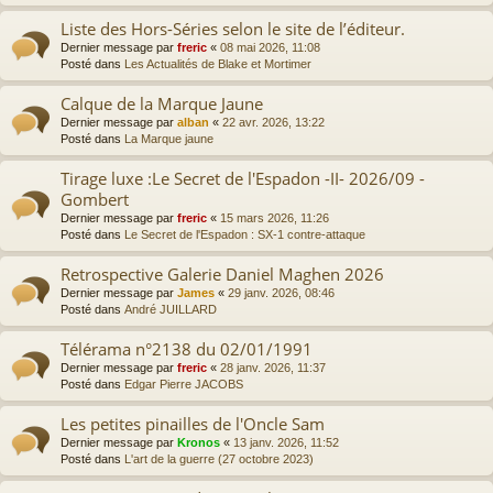
Liste des Hors-Séries selon le site de l’éditeur.
Dernier message par
freric
«
08 mai 2026, 11:08
Posté dans
Les Actualités de Blake et Mortimer
Calque de la Marque Jaune
Dernier message par
alban
«
22 avr. 2026, 13:22
Posté dans
La Marque jaune
Tirage luxe :Le Secret de l'Espadon -II- 2026/09 -
Gombert
Dernier message par
freric
«
15 mars 2026, 11:26
Posté dans
Le Secret de l'Espadon : SX-1 contre-attaque
Retrospective Galerie Daniel Maghen 2026
Dernier message par
James
«
29 janv. 2026, 08:46
Posté dans
André JUILLARD
Télérama n°2138 du 02/01/1991
Dernier message par
freric
«
28 janv. 2026, 11:37
Posté dans
Edgar Pierre JACOBS
Les petites pinailles de l'Oncle Sam
Dernier message par
Kronos
«
13 janv. 2026, 11:52
Posté dans
L'art de la guerre (27 octobre 2023)