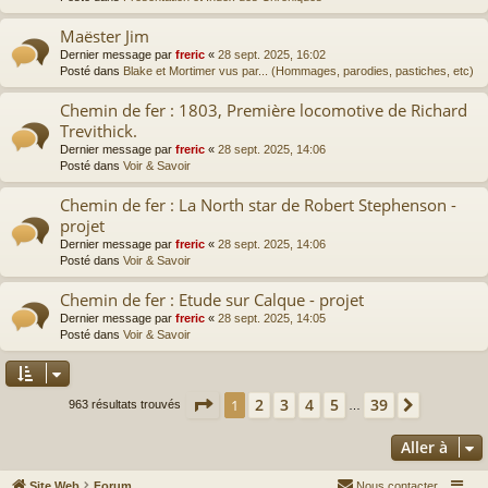
Maëster Jim
Dernier message par
freric
«
28 sept. 2025, 16:02
Posté dans
Blake et Mortimer vus par... (Hommages, parodies, pastiches, etc)
Chemin de fer : 1803, Première locomotive de Richard
Trevithick.
Dernier message par
freric
«
28 sept. 2025, 14:06
Posté dans
Voir & Savoir
Chemin de fer : La North star de Robert Stephenson -
projet
Dernier message par
freric
«
28 sept. 2025, 14:06
Posté dans
Voir & Savoir
Chemin de fer : Etude sur Calque - projet
Dernier message par
freric
«
28 sept. 2025, 14:05
Posté dans
Voir & Savoir
Page
1
sur
39
2
3
4
5
39
1
Suivante
963 résultats trouvés
…
Aller à
Site Web
Forum
Nous contacter