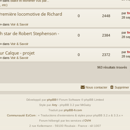
» dans
Blake et Mortimer vus par...
, etc)
Première locomotive de Richard
par
fr
0
2448
28 se
» dans
Voir & Savoir
th star de Robert Stephenson -
par
fr
0
2384
28 se
» dans
Voir & Savoir
ur Calque - projet
par
fr
0
2372
28 se
» dans
Voir & Savoir
963 résultats trouvés
Nous contacter
Supprimer 
Développé par
phpBB
® Forum Software © phpBB Limited
Style par
Arty
- phpBB 3.2 par MrGaby
Traduit par
phpBB-fr.com
Communauté EzCom
: « Traductions d'extensions & styles pour phpBB 3.2.x & 3.3.x »
Forum hébergé par les services d’
OVH
2 rue Kellermann - 59100 Roubaix - France - tél 1007