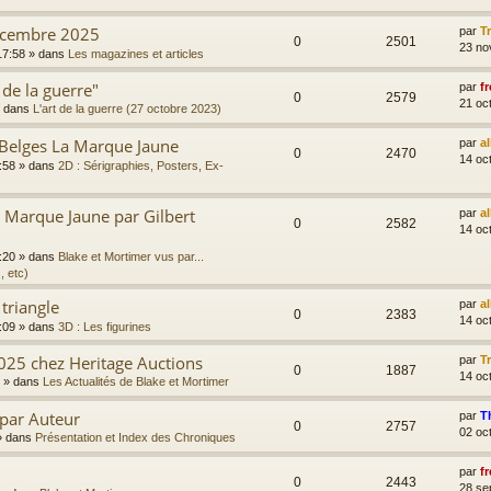
écembre 2025
par
T
0
2501
23 no
17:58
» dans
Les magazines et articles
 de la guerre"
par
fr
0
2579
21 oc
 dans
L'art de la guerre (27 octobre 2023)
 Belges La Marque Jaune
par
a
0
2470
14 oc
:58
» dans
2D : Sérigraphies, Posters, Ex-
Marque Jaune par Gilbert
par
a
0
2582
14 oc
:20
» dans
Blake et Mortimer vus par...
, etc)
 triangle
par
a
0
2383
14 oc
:09
» dans
3D : Les figurines
025 chez Heritage Auctions
par
T
0
1887
14 oc
» dans
Les Actualités de Blake et Mortimer
 par Auteur
par
T
0
2757
02 oc
 dans
Présentation et Index des Chroniques
par
fr
0
2443
28 se