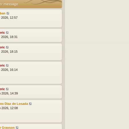
er message
lban
l. 2026, 12:57
eric
l. 2026, 18:31
eric
l. 2026, 18:15
eric
l. 2026, 16:14
eric
n 2026, 14:39
lex Diaz de Losada
n 2026, 12:08
r Grayson