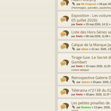
par
Mr Grayson
»
06 juin 2
(Hommages, parodies, pastiches
Exposition : Les voitur
05 juillet 2026)
par
freric
»
29 mai 2026, 14:11
»
Liste des Hors-Séries sel
par
freric
»
08 mai 2026, 11:08
»
Calque de la Marque J
par
alban
»
22 avr. 2026, 13
Tirage luxe :Le Secret d
Gombert
par
freric
»
15 mars 2026, 11:26
contre-attaque
Retrospective Galerie
par
James
»
29 janv. 2026, 
Télérama n°2138 du 0
par
freric
»
28 janv. 2026, 11:37
Les petites pinailles de
par
Kronos
»
13 janv. 2026,