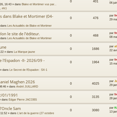
0
401
06 jui
026, 16:43
» dans
Blake et Mortimer vus par...
, etc)
es dans Blake et Mortimer (04-
par
fr
0
476
29 ma
 dans
Les Actualités de Blake et Mortimer
on le site de l’éditeur.
par
fr
0
468
08 ma
 dans
Les Actualités de Blake et Mortimer
aune
par
a
0
1686
22 av
:22
» dans
La Marque jaune
e l'Espadon -II- 2026/09 -
par
fr
0
1964
15 ma
» dans
Le Secret de l'Espadon : SX-1
 Daniel Maghen 2026
par
J
0
4025
29 ja
08:46
» dans
André JUILLARD
2/01/1991
par
fr
0
3135
28 jan
» dans
Edgar Pierre JACOBS
 l'Oncle Sam
par
K
0
3080
13 jan
 11:52
» dans
L'art de la guerre (27 octobre