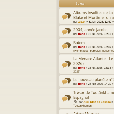
Sujets
Albums insolites de L
Blake et Mortimer un a
par
alban
»
31 juil. 2026, 12:57
»
2004, année Jacobs
par
freric
»
16 juil. 2026, 18:31
»
Batem
par
freric
»
16 juil. 2026, 18:15
»
(Hommages, parodies, pastiches
La Menace Atlante - Le
2026)
par
freric
»
16 juil. 2026, 16:14
»
2025)
Le nouveau planète n°9
par
freric
»
28 juin 2026, 14:39
»
Trésor de Toutânkhamon
Espagnol
par
Alex Diaz de Losada
»
Toutankhamon
Adam Murphy