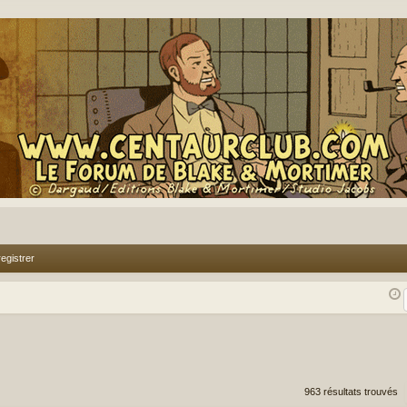
egistrer
rcher
echerche avancée
963 résultats trouvés