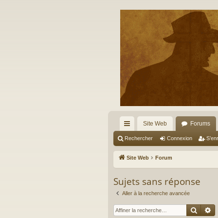
Site Web
Forums
cc
Rechercher
Connexion
S’enr
ès
Site Web
Forum
ra
Sujets sans réponse
pi
Aller à la recherche avancée
de
Reche
R