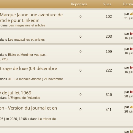
Réponses
Vues
Derni
a Marque Jaune une aventure de
par
a
0
102
31 jui
rticle pour Linkedin
 dans
Les magazines et articles
par
fr
0
203
16 jui
 dans
Les magazines et articles
par
fr
0
199
16 jui
 dans
Blake et Mortimer vus par...
, etc)
 tirage de luxe (04 décembre
par
fr
0
222
16 jui
 dans
31 - La menace Atlante ( 21 novembre
 de juillet 1969
par
fr
0
316
28 jui
 dans
L'Enigme de l'Atlantide
 - Version du Journal et en
par
A
0
411
26 jui
26 juin 2026, 12:08
» dans
Le trésor de
par
M