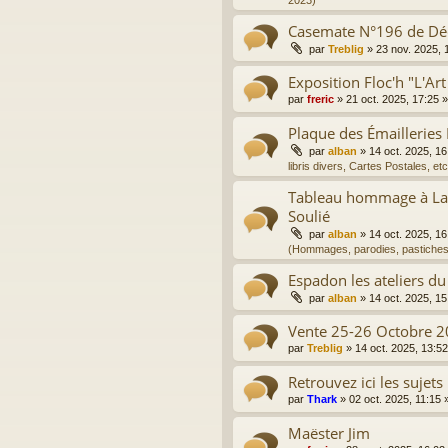
2023)
Casemate N°196 de D
par
Treblig
»
23 nov. 2025, 
Exposition Floc'h "L'Art
par
freric
»
21 oct. 2025, 17:25
»
Plaque des Émailleries
par
alban
»
14 oct. 2025, 16
libris divers, Cartes Postales, etc
Tableau hommage à La 
Soulié
par
alban
»
14 oct. 2025, 16
(Hommages, parodies, pastiches
Espadon les ateliers du
par
alban
»
14 oct. 2025, 15
Vente 25-26 Octobre 2
par
Treblig
»
14 oct. 2025, 13:52
Retrouvez ici les sujets
par
Thark
»
02 oct. 2025, 11:15
»
Maëster Jim