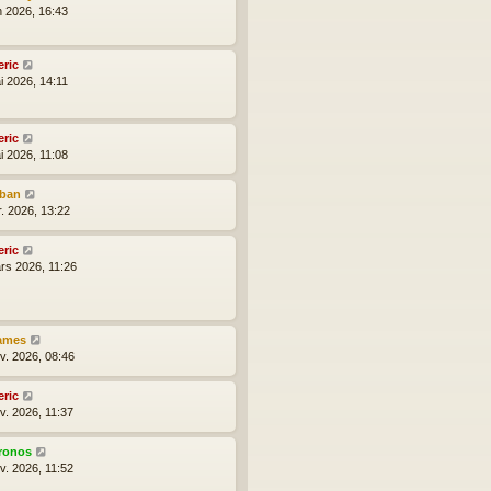
n 2026, 16:43
eric
i 2026, 14:11
eric
i 2026, 11:08
lban
r. 2026, 13:22
eric
rs 2026, 11:26
ames
nv. 2026, 08:46
eric
v. 2026, 11:37
ronos
v. 2026, 11:52