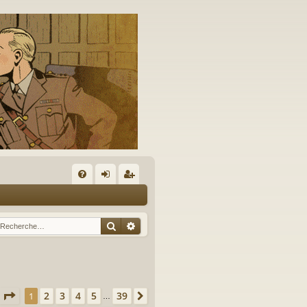
A
FA
on
’e
Q
ne
nr
Rechercher
Recherche avancée
xi
eg
on
ist
re
Page
1
sur
39
2
3
4
5
39
1
Suivante
…
r