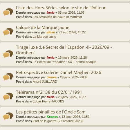
Liste des Hors-Séries selon le site de l’éditeur.
Dernier message par
freric
«
08 mai 2026, 11:08
Posté dans
Les Actualités de Blake et Mortimer
Calque de la Marque Jaune
Dernier message par
alban
«
22 avr. 2026, 13:22
Posté dans
La Marque jaune
Tirage luxe :Le Secret de l'Espadon -II- 2026/09 -
Gombert
Dernier message par
freric
«
15 mars 2026, 11:26
Posté dans
Le Secret de l'Espadon : SX-1 contre-attaque
Retrospective Galerie Daniel Maghen 2026
Dernier message par
James
«
29 janv. 2026, 08:46
Posté dans
André JUILLARD
Télérama n°2138 du 02/01/1991
Dernier message par
freric
«
28 janv. 2026, 11:37
Posté dans
Edgar Pierre JACOBS
Les petites pinailles de l'Oncle Sam
Dernier message par
Kronos
«
13 janv. 2026, 11:52
Posté dans
L'art de la guerre (27 octobre 2023)