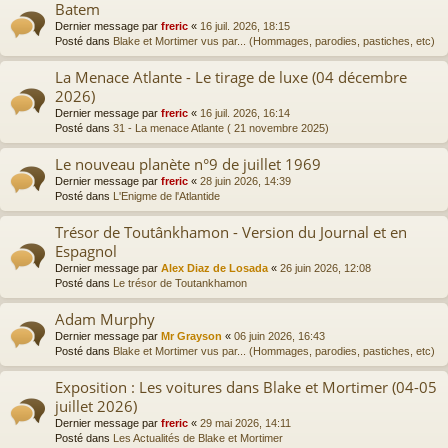
Batem
Dernier message par
freric
«
16 juil. 2026, 18:15
Posté dans
Blake et Mortimer vus par... (Hommages, parodies, pastiches, etc)
La Menace Atlante - Le tirage de luxe (04 décembre
2026)
Dernier message par
freric
«
16 juil. 2026, 16:14
Posté dans
31 - La menace Atlante ( 21 novembre 2025)
Le nouveau planète n°9 de juillet 1969
Dernier message par
freric
«
28 juin 2026, 14:39
Posté dans
L'Enigme de l'Atlantide
Trésor de Toutânkhamon - Version du Journal et en
Espagnol
Dernier message par
Alex Diaz de Losada
«
26 juin 2026, 12:08
Posté dans
Le trésor de Toutankhamon
Adam Murphy
Dernier message par
Mr Grayson
«
06 juin 2026, 16:43
Posté dans
Blake et Mortimer vus par... (Hommages, parodies, pastiches, etc)
Exposition : Les voitures dans Blake et Mortimer (04-05
juillet 2026)
Dernier message par
freric
«
29 mai 2026, 14:11
Posté dans
Les Actualités de Blake et Mortimer