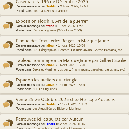
Casemate N°196 de Décembre 2025
Dernier message par
Treblig
«
23 nov. 2025, 17:58
Posté dans
Les magazines et articles
Exposition Floc'h "L'Art de la guerre"
Dernier message par
freric
«
21 oct. 2025, 17:25
Posté dans
L'art de la guerre (27 octobre 2023)
Plaque des Émailleries Belges La Marque Jaune
Dernier message par
alban
«
14 oct. 2025, 16:58
Posté dans
2D : Sérigraphies, Posters, Ex-libris divers, Cartes Postales, etc
Tableau hommage à La Marque Jaune par Gilbert Soulié
Dernier message par
alban
«
14 oct. 2025, 16:20
Posté dans
Blake et Mortimer vus par... (Hommages, parodies, pastiches, etc)
Espadon les ateliers du triangle
Dernier message par
alban
«
14 oct. 2025, 15:09
Posté dans
3D : Les figurines
Vente 25-26 Octobre 2025 chez Heritage Auctions
Dernier message par
Treblig
«
14 oct. 2025, 13:52
Posté dans
Les Actualités de Blake et Mortimer
Retrouvez ici les sujets par Auteur
Dernier message par
Thark
«
02 oct. 2025, 11:15
Posté dans
Présentation et Index des Chroniques