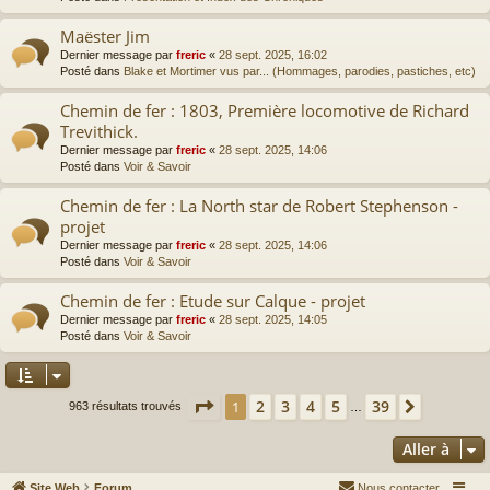
Maëster Jim
Dernier message par
freric
«
28 sept. 2025, 16:02
Posté dans
Blake et Mortimer vus par... (Hommages, parodies, pastiches, etc)
Chemin de fer : 1803, Première locomotive de Richard
Trevithick.
Dernier message par
freric
«
28 sept. 2025, 14:06
Posté dans
Voir & Savoir
Chemin de fer : La North star de Robert Stephenson -
projet
Dernier message par
freric
«
28 sept. 2025, 14:06
Posté dans
Voir & Savoir
Chemin de fer : Etude sur Calque - projet
Dernier message par
freric
«
28 sept. 2025, 14:05
Posté dans
Voir & Savoir
Page
1
sur
39
2
3
4
5
39
1
Suivante
963 résultats trouvés
…
Aller à
Site Web
Forum
Nous contacter