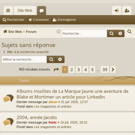
Site Web
cc
or
on
’e
Rechercher
Connexion
S’enregistrer
ès
u
ne
nr
R
Site Web
Forum
Recherche
Reche
ra
m
xi
eg
e
Sujets sans réponse
c
pi
s
on
ist
h
Aller à la recherche avancée
de
re
Rechercher
Recherche avancée
e
r
r
Page
1
sur
39
2
3
4
5
39
1
Suivante
963 résultats trouvés
…
c
h
Sujets
e
Albums insolites de La Marque Jaune une aventure de
r
Blake et Mortimer un article pour Linkedin
Dernier message par
alban
«
31 juil. 2026, 12:57
Posté dans
Les magazines et articles
2004, année Jacobs
Dernier message par
freric
«
16 juil. 2026, 18:31
Posté dans
Les magazines et articles