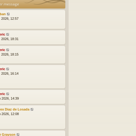
er message
lban
l. 2026, 12:57
eric
l. 2026, 18:31
eric
l. 2026, 18:15
eric
l. 2026, 16:14
eric
n 2026, 14:39
lex Diaz de Losada
n 2026, 12:08
r Grayson