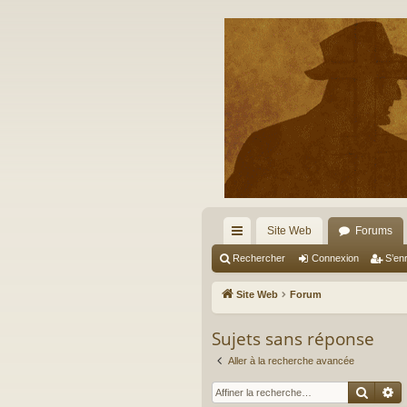
Site Web
Forums
cc
Rechercher
Connexion
S’enr
ès
Site Web
Forum
ra
Sujets sans réponse
pi
Aller à la recherche avancée
de
Reche
R