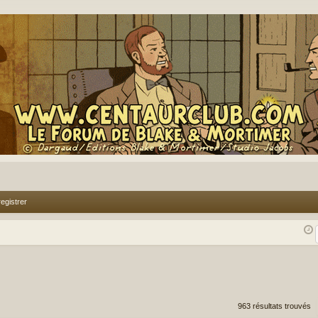
egistrer
rcher
echerche avancée
963 résultats trouvés