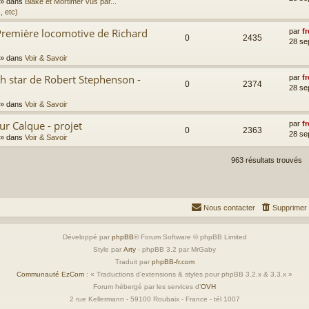
» dans
Blake et Mortimer vus par...
, etc)
Première locomotive de Richard
par
fr
0
2435
28 se
» dans
Voir & Savoir
th star de Robert Stephenson -
par
fr
0
2374
28 se
» dans
Voir & Savoir
ur Calque - projet
par
fr
0
2363
28 se
» dans
Voir & Savoir
963 résultats trouvés
Nous contacter
Supprimer 
Développé par
phpBB
® Forum Software © phpBB Limited
Style par
Arty
- phpBB 3.2 par MrGaby
Traduit par
phpBB-fr.com
Communauté EzCom
: « Traductions d'extensions & styles pour phpBB 3.2.x & 3.3.x »
Forum hébergé par les services d’
OVH
2 rue Kellermann - 59100 Roubaix - France - tél 1007