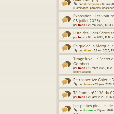
par
Mr Grayson
»
06 juin 2
(Hommages, parodies, pastiches
Exposition : Les voitur
05 juillet 2026)
par
freric
»
29 mai 2026, 14:11
»
Liste des Hors-Séries sel
par
freric
»
08 mai 2026, 11:08
»
Calque de la Marque J
par
alban
»
22 avr. 2026, 13
Tirage luxe :Le Secret d
Gombert
par
freric
»
15 mars 2026, 11:26
contre-attaque
Retrospective Galerie
par
James
»
29 janv. 2026, 
Télérama n°2138 du 0
par
freric
»
28 janv. 2026, 11:37
Les petites pinailles de
par
Kronos
»
13 janv. 2026,