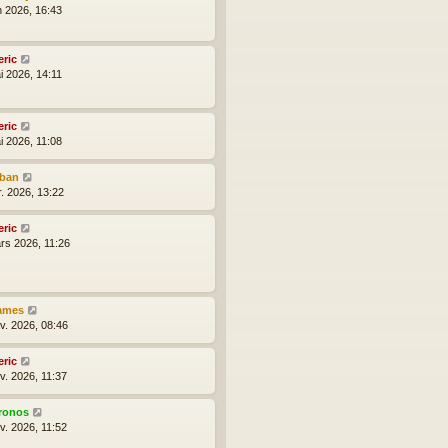
n 2026, 16:43
eric
i 2026, 14:11
eric
i 2026, 11:08
lban
r. 2026, 13:22
eric
rs 2026, 11:26
ames
nv. 2026, 08:46
eric
v. 2026, 11:37
ronos
v. 2026, 11:52