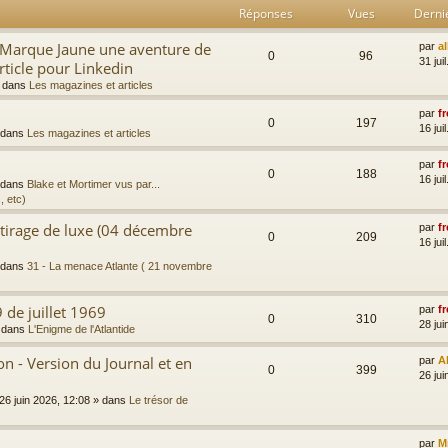
Réponses
Vues
Derni
a Marque Jaune une aventure de
par
a
0
96
31 jui
rticle pour Linkedin
 dans
Les magazines et articles
par
fr
0
197
16 jui
 dans
Les magazines et articles
par
fr
0
188
16 jui
 dans
Blake et Mortimer vus par...
, etc)
 tirage de luxe (04 décembre
par
fr
0
209
16 jui
 dans
31 - La menace Atlante ( 21 novembre
 de juillet 1969
par
fr
0
310
28 jui
 dans
L'Enigme de l'Atlantide
 - Version du Journal et en
par
A
0
399
26 jui
26 juin 2026, 12:08
» dans
Le trésor de
par
M