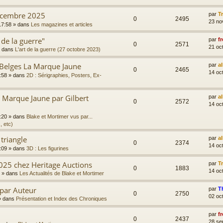
écembre 2025
par
T
0
2495
23 no
17:58
» dans
Les magazines et articles
 de la guerre"
par
fr
0
2571
21 oc
 dans
L'art de la guerre (27 octobre 2023)
 Belges La Marque Jaune
par
a
0
2465
14 oc
:58
» dans
2D : Sérigraphies, Posters, Ex-
Marque Jaune par Gilbert
par
a
0
2572
14 oc
:20
» dans
Blake et Mortimer vus par...
, etc)
 triangle
par
a
0
2374
14 oc
:09
» dans
3D : Les figurines
025 chez Heritage Auctions
par
T
0
1883
14 oc
» dans
Les Actualités de Blake et Mortimer
 par Auteur
par
T
0
2750
02 oc
 dans
Présentation et Index des Chroniques
par
fr
0
2437
28 se