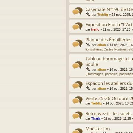
2023)
Casemate N°196 de D
par
Treblig
»
23 nov. 2025, 
Exposition Floc'h "L'Art
par
freric
»
21 oct. 2025, 17:25
»
Plaque des Émailleries
par
alban
»
14 oct. 2025, 16
libris divers, Cartes Postales, etc
Tableau hommage à La 
Soulié
par
alban
»
14 oct. 2025, 16
(Hommages, parodies, pastiches
Espadon les ateliers du
par
alban
»
14 oct. 2025, 15
Vente 25-26 Octobre 2
par
Treblig
»
14 oct. 2025, 13:52
Retrouvez ici les sujets
par
Thark
»
02 oct. 2025, 11:15
»
Maëster Jim