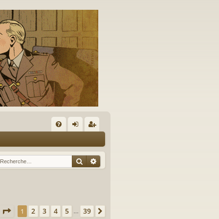
A
FA
on
’e
Q
ne
nr
Rechercher
Recherche avancée
xi
eg
on
ist
re
Page
1
sur
39
2
3
4
5
39
1
Suivante
…
r