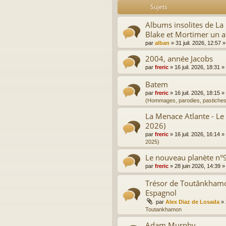
Sujets
Albums insolites de L
Blake et Mortimer un a
par
alban
»
31 juil. 2026, 12:57
»
2004, année Jacobs
par
freric
»
16 juil. 2026, 18:31
»
Batem
par
freric
»
16 juil. 2026, 18:15
»
(Hommages, parodies, pastiches
La Menace Atlante - Le
2026)
par
freric
»
16 juil. 2026, 16:14
»
2025)
Le nouveau planète n°9
par
freric
»
28 juin 2026, 14:39
»
Trésor de Toutânkhamon
Espagnol
par
Alex Diaz de Losada
»
Toutankhamon
Adam Murphy