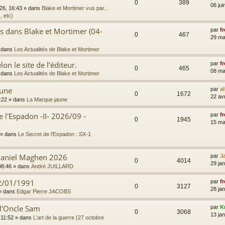
0
389
06 jui
026, 16:43
» dans
Blake et Mortimer vus par...
, etc)
es dans Blake et Mortimer (04-
par
fr
0
467
29 ma
 dans
Les Actualités de Blake et Mortimer
on le site de l’éditeur.
par
fr
0
465
08 ma
 dans
Les Actualités de Blake et Mortimer
aune
par
a
0
1672
22 av
:22
» dans
La Marque jaune
e l'Espadon -II- 2026/09 -
par
fr
0
1945
15 ma
» dans
Le Secret de l'Espadon : SX-1
 Daniel Maghen 2026
par
J
0
4014
29 ja
08:46
» dans
André JUILLARD
2/01/1991
par
fr
0
3127
28 jan
» dans
Edgar Pierre JACOBS
 l'Oncle Sam
par
K
0
3068
13 jan
 11:52
» dans
L'art de la guerre (27 octobre