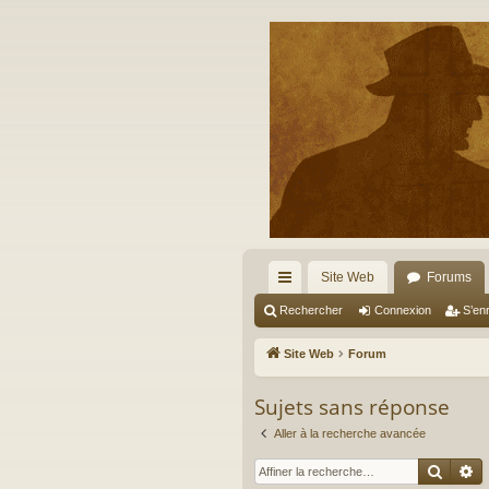
Site Web
Forums
cc
Rechercher
Connexion
S’enr
ès
Site Web
Forum
ra
Sujets sans réponse
pi
Aller à la recherche avancée
de
Reche
R