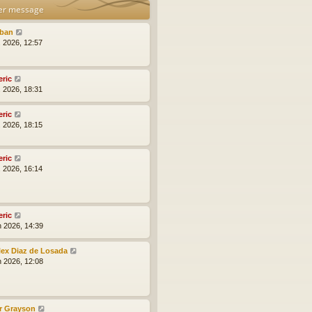
er message
lban
l. 2026, 12:57
eric
l. 2026, 18:31
eric
l. 2026, 18:15
eric
l. 2026, 16:14
eric
n 2026, 14:39
lex Diaz de Losada
n 2026, 12:08
r Grayson