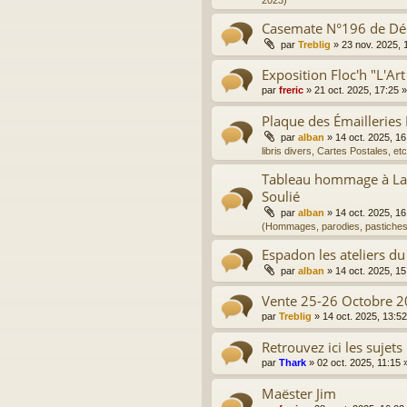
2023)
Casemate N°196 de D
par
Treblig
»
23 nov. 2025, 
Exposition Floc'h "L'Art
par
freric
»
21 oct. 2025, 17:25
»
Plaque des Émailleries
par
alban
»
14 oct. 2025, 16
libris divers, Cartes Postales, etc
Tableau hommage à La 
Soulié
par
alban
»
14 oct. 2025, 16
(Hommages, parodies, pastiches
Espadon les ateliers du
par
alban
»
14 oct. 2025, 15
Vente 25-26 Octobre 2
par
Treblig
»
14 oct. 2025, 13:52
Retrouvez ici les sujets
par
Thark
»
02 oct. 2025, 11:15
»
Maëster Jim