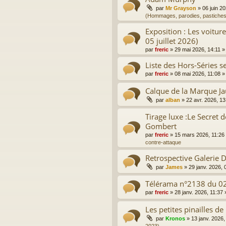
par
Mr Grayson
»
06 juin 2
(Hommages, parodies, pastiches
Exposition : Les voitur
05 juillet 2026)
par
freric
»
29 mai 2026, 14:11
»
Liste des Hors-Séries sel
par
freric
»
08 mai 2026, 11:08
»
Calque de la Marque J
par
alban
»
22 avr. 2026, 13
Tirage luxe :Le Secret d
Gombert
par
freric
»
15 mars 2026, 11:26
contre-attaque
Retrospective Galerie
par
James
»
29 janv. 2026, 
Télérama n°2138 du 0
par
freric
»
28 janv. 2026, 11:37
Les petites pinailles de
par
Kronos
»
13 janv. 2026,