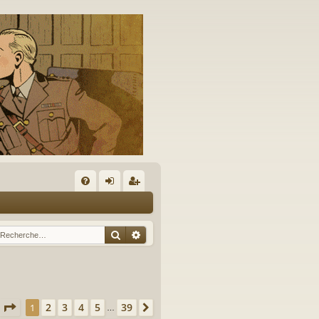
A
FA
on
’e
Q
ne
nr
Rechercher
Recherche avancée
xi
eg
on
ist
re
Page
1
sur
39
2
3
4
5
39
1
Suivante
…
r