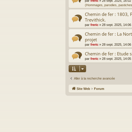
par
freric
»
28 sept. 2025, 16:02
(Hommages, parodies, pastiches
Chemin de fer : 1803, 
Trevithick.
par
freric
»
28 sept. 2025, 14:06
Chemin de fer : La Nor
projet
par
freric
»
28 sept. 2025, 14:06
Chemin de fer : Etude s
par
freric
»
28 sept. 2025, 14:05
Aller à la recherche avancée
Site Web
Forum