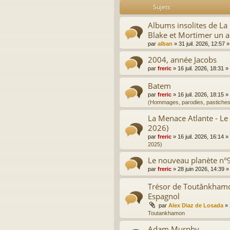
Sujets
Albums insolites de L
Blake et Mortimer un a
par
alban
»
31 juil. 2026, 12:57
»
2004, année Jacobs
par
freric
»
16 juil. 2026, 18:31
»
Batem
par
freric
»
16 juil. 2026, 18:15
»
(Hommages, parodies, pastiches
La Menace Atlante - Le
2026)
par
freric
»
16 juil. 2026, 16:14
»
2025)
Le nouveau planète n°9
par
freric
»
28 juin 2026, 14:39
»
Trésor de Toutânkhamon
Espagnol
par
Alex Diaz de Losada
»
Toutankhamon
Adam Murphy