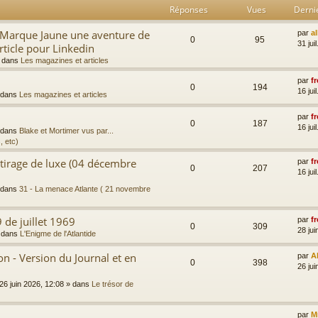
Réponses
Vues
Derni
a Marque Jaune une aventure de
par
a
0
95
31 jui
rticle pour Linkedin
 dans
Les magazines et articles
par
fr
0
194
16 jui
 dans
Les magazines et articles
par
fr
0
187
16 jui
 dans
Blake et Mortimer vus par...
, etc)
 tirage de luxe (04 décembre
par
fr
0
207
16 jui
 dans
31 - La menace Atlante ( 21 novembre
 de juillet 1969
par
fr
0
309
28 jui
 dans
L'Enigme de l'Atlantide
 - Version du Journal et en
par
A
0
398
26 jui
26 juin 2026, 12:08
» dans
Le trésor de
par
M