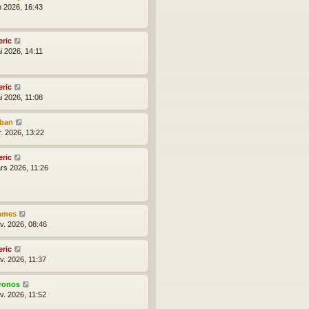
n 2026, 16:43
eric
i 2026, 14:11
eric
i 2026, 11:08
lban
r. 2026, 13:22
eric
rs 2026, 11:26
ames
nv. 2026, 08:46
eric
v. 2026, 11:37
ronos
v. 2026, 11:52