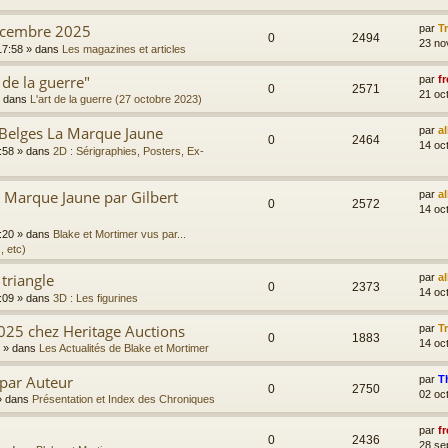
écembre 2025
par
T
0
2494
23 no
17:58
» dans
Les magazines et articles
 de la guerre"
par
fr
0
2571
21 oc
 dans
L'art de la guerre (27 octobre 2023)
 Belges La Marque Jaune
par
a
0
2464
14 oc
:58
» dans
2D : Sérigraphies, Posters, Ex-
Marque Jaune par Gilbert
par
a
0
2572
14 oc
:20
» dans
Blake et Mortimer vus par...
, etc)
 triangle
par
a
0
2373
14 oc
:09
» dans
3D : Les figurines
025 chez Heritage Auctions
par
T
0
1883
14 oc
» dans
Les Actualités de Blake et Mortimer
 par Auteur
par
T
0
2750
02 oc
 dans
Présentation et Index des Chroniques
par
fr
0
2436
28 se