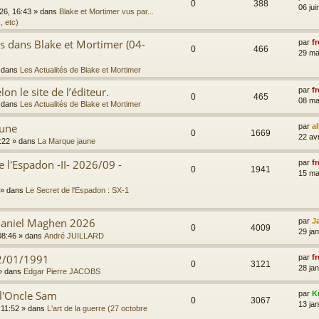
0
388
06 jui
026, 16:43
» dans
Blake et Mortimer vus par...
, etc)
es dans Blake et Mortimer (04-
par
fr
0
466
29 ma
 dans
Les Actualités de Blake et Mortimer
on le site de l’éditeur.
par
fr
0
465
08 ma
 dans
Les Actualités de Blake et Mortimer
aune
par
a
0
1669
22 av
:22
» dans
La Marque jaune
e l'Espadon -II- 2026/09 -
par
fr
0
1941
15 ma
» dans
Le Secret de l'Espadon : SX-1
 Daniel Maghen 2026
par
J
0
4009
29 ja
08:46
» dans
André JUILLARD
2/01/1991
par
fr
0
3121
28 jan
» dans
Edgar Pierre JACOBS
 l'Oncle Sam
par
K
0
3067
13 jan
 11:52
» dans
L'art de la guerre (27 octobre