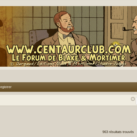
egistrer
rcher
echerche avancée
963 résultats trouvés