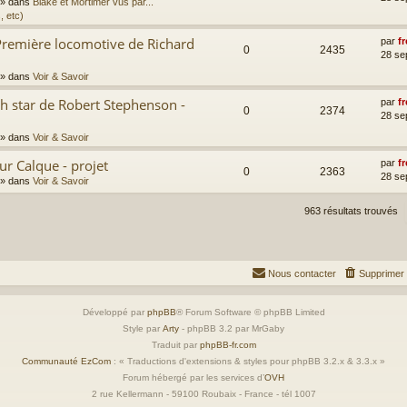
» dans
Blake et Mortimer vus par...
, etc)
Première locomotive de Richard
par
fr
0
2435
28 se
» dans
Voir & Savoir
th star de Robert Stephenson -
par
fr
0
2374
28 se
» dans
Voir & Savoir
ur Calque - projet
par
fr
0
2363
28 se
» dans
Voir & Savoir
963 résultats trouvés
Nous contacter
Supprimer 
Développé par
phpBB
® Forum Software © phpBB Limited
Style par
Arty
- phpBB 3.2 par MrGaby
Traduit par
phpBB-fr.com
Communauté EzCom
: « Traductions d'extensions & styles pour phpBB 3.2.x & 3.3.x »
Forum hébergé par les services d’
OVH
2 rue Kellermann - 59100 Roubaix - France - tél 1007