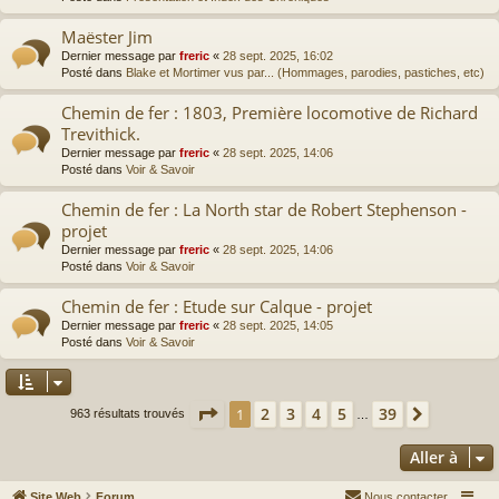
Maëster Jim
Dernier message par
freric
«
28 sept. 2025, 16:02
Posté dans
Blake et Mortimer vus par... (Hommages, parodies, pastiches, etc)
Chemin de fer : 1803, Première locomotive de Richard
Trevithick.
Dernier message par
freric
«
28 sept. 2025, 14:06
Posté dans
Voir & Savoir
Chemin de fer : La North star de Robert Stephenson -
projet
Dernier message par
freric
«
28 sept. 2025, 14:06
Posté dans
Voir & Savoir
Chemin de fer : Etude sur Calque - projet
Dernier message par
freric
«
28 sept. 2025, 14:05
Posté dans
Voir & Savoir
Page
1
sur
39
2
3
4
5
39
1
Suivante
963 résultats trouvés
…
Aller à
Site Web
Forum
Nous contacter