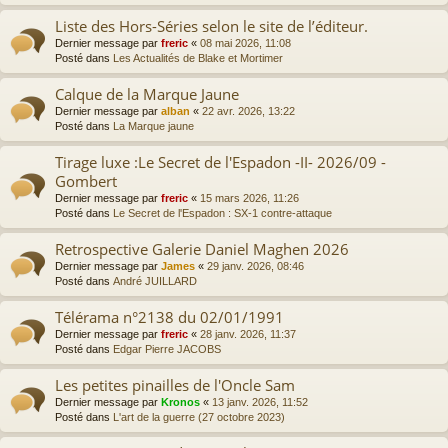
Liste des Hors-Séries selon le site de l’éditeur.
Dernier message par
freric
«
08 mai 2026, 11:08
Posté dans
Les Actualités de Blake et Mortimer
Calque de la Marque Jaune
Dernier message par
alban
«
22 avr. 2026, 13:22
Posté dans
La Marque jaune
Tirage luxe :Le Secret de l'Espadon -II- 2026/09 -
Gombert
Dernier message par
freric
«
15 mars 2026, 11:26
Posté dans
Le Secret de l'Espadon : SX-1 contre-attaque
Retrospective Galerie Daniel Maghen 2026
Dernier message par
James
«
29 janv. 2026, 08:46
Posté dans
André JUILLARD
Télérama n°2138 du 02/01/1991
Dernier message par
freric
«
28 janv. 2026, 11:37
Posté dans
Edgar Pierre JACOBS
Les petites pinailles de l'Oncle Sam
Dernier message par
Kronos
«
13 janv. 2026, 11:52
Posté dans
L'art de la guerre (27 octobre 2023)