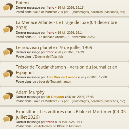
Batem
Dernier message par
freric
«
16 juil. 2026, 18:15
Posté dans
Blake et Mortimer vus par... (Hommages, parodies, pastiches, etc)
La Menace Atlante - Le tirage de luxe (04 décembre
2026)
Dernier message par
freric
«
16 juil. 2026, 16:14
Posté dans
31 - La menace Atlante ( 21 novembre 2025)
Le nouveau planète n°9 de juillet 1969
Dernier message par
freric
«
28 juin 2026, 14:39
Posté dans
L'Enigme de l'Atlantide
Trésor de Toutânkhamon - Version du Journal et en
Espagnol
Dernier message par
Alex Diaz de Losada
«
26 juin 2026, 12:08
Posté dans
Le trésor de Toutankhamon
Adam Murphy
Dernier message par
Mr Grayson
«
06 juin 2026, 16:43
Posté dans
Blake et Mortimer vus par... (Hommages, parodies, pastiches, etc)
Exposition : Les voitures dans Blake et Mortimer (04-05
juillet 2026)
Dernier message par
freric
«
29 mai 2026, 14:11
Posté dans
Les Actualités de Blake et Mortimer