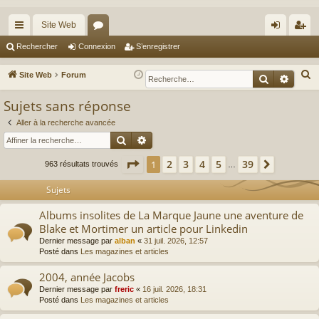
Site Web
cc
or
on
’e
Rechercher
Connexion
S’enregistrer
ès
u
ne
nr
R
Site Web
Forum
Recherche
Reche
ra
m
xi
eg
e
Sujets sans réponse
c
pi
s
on
ist
h
Aller à la recherche avancée
de
re
Rechercher
Recherche avancée
e
r
r
Page
1
sur
39
2
3
4
5
39
1
Suivante
963 résultats trouvés
…
c
h
Sujets
e
Albums insolites de La Marque Jaune une aventure de
r
Blake et Mortimer un article pour Linkedin
Dernier message par
alban
«
31 juil. 2026, 12:57
Posté dans
Les magazines et articles
2004, année Jacobs
Dernier message par
freric
«
16 juil. 2026, 18:31
Posté dans
Les magazines et articles