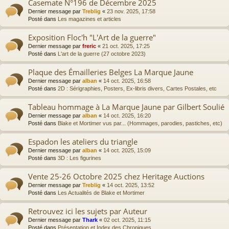
Casemate N°196 de Décembre 2025
Dernier message par
Treblig
«
23 nov. 2025, 17:58
Posté dans
Les magazines et articles
Exposition Floc'h "L'Art de la guerre"
Dernier message par
freric
«
21 oct. 2025, 17:25
Posté dans
L'art de la guerre (27 octobre 2023)
Plaque des Émailleries Belges La Marque Jaune
Dernier message par
alban
«
14 oct. 2025, 16:58
Posté dans
2D : Sérigraphies, Posters, Ex-libris divers, Cartes Postales, etc
Tableau hommage à La Marque Jaune par Gilbert Soulié
Dernier message par
alban
«
14 oct. 2025, 16:20
Posté dans
Blake et Mortimer vus par... (Hommages, parodies, pastiches, etc)
Espadon les ateliers du triangle
Dernier message par
alban
«
14 oct. 2025, 15:09
Posté dans
3D : Les figurines
Vente 25-26 Octobre 2025 chez Heritage Auctions
Dernier message par
Treblig
«
14 oct. 2025, 13:52
Posté dans
Les Actualités de Blake et Mortimer
Retrouvez ici les sujets par Auteur
Dernier message par
Thark
«
02 oct. 2025, 11:15
Posté dans
Présentation et Index des Chroniques