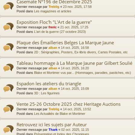
Casemate N°196 de Décembre 2025
Dernier message par
Treblig
«
23 nov. 2025, 17:58
Posté dans
Les magazines et articles
Exposition Floc'h "L'Art de la guerre"
Dernier message par
freric
«
21 oct. 2025, 17:25
Posté dans
L'art de la guerre (27 octobre 2023)
Plaque des Émailleries Belges La Marque Jaune
Dernier message par
alban
«
14 oct. 2025, 16:58
Posté dans
2D : Sérigraphies, Posters, Ex-libris divers, Cartes Postales, etc
Tableau hommage à La Marque Jaune par Gilbert Soulié
Dernier message par
alban
«
14 oct. 2025, 16:20
Posté dans
Blake et Mortimer vus par... (Hommages, parodies, pastiches, etc)
Espadon les ateliers du triangle
Dernier message par
alban
«
14 oct. 2025, 15:09
Posté dans
3D : Les figurines
Vente 25-26 Octobre 2025 chez Heritage Auctions
Dernier message par
Treblig
«
14 oct. 2025, 13:52
Posté dans
Les Actualités de Blake et Mortimer
Retrouvez ici les sujets par Auteur
Dernier message par
Thark
«
02 oct. 2025, 11:15
Posté dans
Présentation et Index des Chroniques