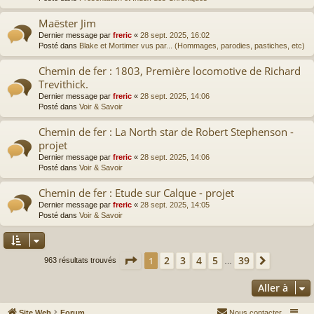
Maëster Jim
Dernier message par
freric
«
28 sept. 2025, 16:02
Posté dans
Blake et Mortimer vus par... (Hommages, parodies, pastiches, etc)
Chemin de fer : 1803, Première locomotive de Richard
Trevithick.
Dernier message par
freric
«
28 sept. 2025, 14:06
Posté dans
Voir & Savoir
Chemin de fer : La North star de Robert Stephenson -
projet
Dernier message par
freric
«
28 sept. 2025, 14:06
Posté dans
Voir & Savoir
Chemin de fer : Etude sur Calque - projet
Dernier message par
freric
«
28 sept. 2025, 14:05
Posté dans
Voir & Savoir
Page
1
sur
39
2
3
4
5
39
1
Suivante
963 résultats trouvés
…
Aller à
Site Web
Forum
Nous contacter