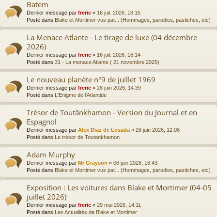
Batem
Dernier message par
freric
«
16 juil. 2026, 18:15
Posté dans
Blake et Mortimer vus par... (Hommages, parodies, pastiches, etc)
La Menace Atlante - Le tirage de luxe (04 décembre
2026)
Dernier message par
freric
«
16 juil. 2026, 16:14
Posté dans
31 - La menace Atlante ( 21 novembre 2025)
Le nouveau planète n°9 de juillet 1969
Dernier message par
freric
«
28 juin 2026, 14:39
Posté dans
L'Enigme de l'Atlantide
Trésor de Toutânkhamon - Version du Journal et en
Espagnol
Dernier message par
Alex Diaz de Losada
«
26 juin 2026, 12:08
Posté dans
Le trésor de Toutankhamon
Adam Murphy
Dernier message par
Mr Grayson
«
06 juin 2026, 16:43
Posté dans
Blake et Mortimer vus par... (Hommages, parodies, pastiches, etc)
Exposition : Les voitures dans Blake et Mortimer (04-05
juillet 2026)
Dernier message par
freric
«
29 mai 2026, 14:11
Posté dans
Les Actualités de Blake et Mortimer