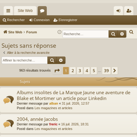
Site Web
cc
or
on
’e
Rechercher
Connexion
S’enregistrer
ès
u
ne
nr
R
Site Web
Forum
Recherche
Reche
ra
m
xi
eg
e
Sujets sans réponse
c
pi
s
on
ist
h
Aller à la recherche avancée
de
re
Rechercher
Recherche avancée
e
r
r
Page
1
sur
39
2
3
4
5
39
1
Suivante
963 résultats trouvés
…
c
h
Sujets
e
Albums insolites de La Marque Jaune une aventure de
r
Blake et Mortimer un article pour Linkedin
Dernier message par
alban
«
31 juil. 2026, 12:57
Posté dans
Les magazines et articles
2004, année Jacobs
Dernier message par
freric
«
16 juil. 2026, 18:31
Posté dans
Les magazines et articles