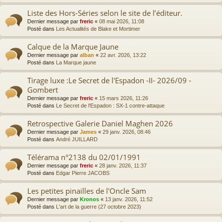
Liste des Hors-Séries selon le site de l’éditeur.
Dernier message par
freric
«
08 mai 2026, 11:08
Posté dans
Les Actualités de Blake et Mortimer
Calque de la Marque Jaune
Dernier message par
alban
«
22 avr. 2026, 13:22
Posté dans
La Marque jaune
Tirage luxe :Le Secret de l'Espadon -II- 2026/09 -
Gombert
Dernier message par
freric
«
15 mars 2026, 11:26
Posté dans
Le Secret de l'Espadon : SX-1 contre-attaque
Retrospective Galerie Daniel Maghen 2026
Dernier message par
James
«
29 janv. 2026, 08:46
Posté dans
André JUILLARD
Télérama n°2138 du 02/01/1991
Dernier message par
freric
«
28 janv. 2026, 11:37
Posté dans
Edgar Pierre JACOBS
Les petites pinailles de l'Oncle Sam
Dernier message par
Kronos
«
13 janv. 2026, 11:52
Posté dans
L'art de la guerre (27 octobre 2023)