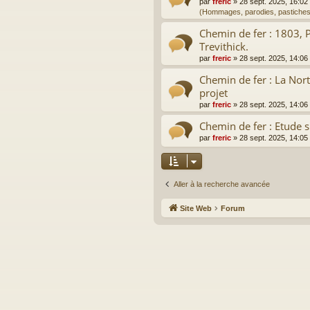
par
freric
»
28 sept. 2025, 16:02
(Hommages, parodies, pastiches
Chemin de fer : 1803, 
Trevithick.
par
freric
»
28 sept. 2025, 14:06
Chemin de fer : La Nor
projet
par
freric
»
28 sept. 2025, 14:06
Chemin de fer : Etude s
par
freric
»
28 sept. 2025, 14:05
Aller à la recherche avancée
Site Web
Forum