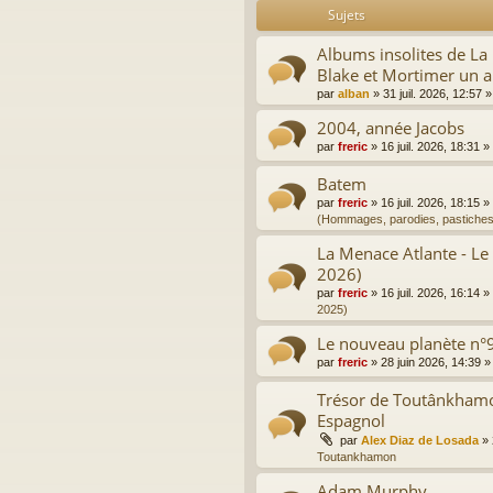
Sujets
Albums insolites de L
Blake et Mortimer un a
par
alban
»
31 juil. 2026, 12:57
»
2004, année Jacobs
par
freric
»
16 juil. 2026, 18:31
»
Batem
par
freric
»
16 juil. 2026, 18:15
»
(Hommages, parodies, pastiches
La Menace Atlante - Le
2026)
par
freric
»
16 juil. 2026, 16:14
»
2025)
Le nouveau planète n°9
par
freric
»
28 juin 2026, 14:39
»
Trésor de Toutânkhamon
Espagnol
par
Alex Diaz de Losada
»
Toutankhamon
Adam Murphy