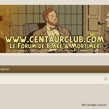
egistrer
rcher
echerche avancée
963 résultats trouvés