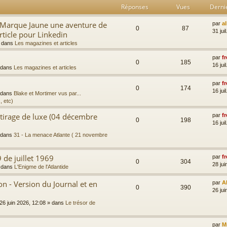
Réponses
Vues
Derni
a Marque Jaune une aventure de
par
a
0
87
31 jui
rticle pour Linkedin
 dans
Les magazines et articles
par
fr
0
185
16 jui
 dans
Les magazines et articles
par
fr
0
174
16 jui
 dans
Blake et Mortimer vus par...
, etc)
 tirage de luxe (04 décembre
par
fr
0
198
16 jui
 dans
31 - La menace Atlante ( 21 novembre
 de juillet 1969
par
fr
0
304
28 jui
 dans
L'Enigme de l'Atlantide
 - Version du Journal et en
par
A
0
390
26 jui
26 juin 2026, 12:08
» dans
Le trésor de
par
M