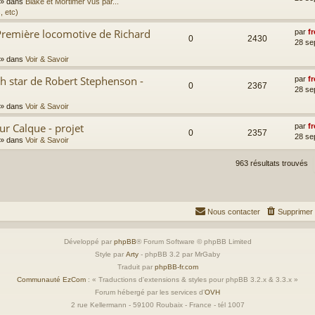
» dans
Blake et Mortimer vus par...
, etc)
Première locomotive de Richard
par
fr
0
2430
28 se
» dans
Voir & Savoir
th star de Robert Stephenson -
par
fr
0
2367
28 se
» dans
Voir & Savoir
ur Calque - projet
par
fr
0
2357
28 se
» dans
Voir & Savoir
963 résultats trouvés
Nous contacter
Supprimer 
Développé par
phpBB
® Forum Software © phpBB Limited
Style par
Arty
- phpBB 3.2 par MrGaby
Traduit par
phpBB-fr.com
Communauté EzCom
: « Traductions d'extensions & styles pour phpBB 3.2.x & 3.3.x »
Forum hébergé par les services d’
OVH
2 rue Kellermann - 59100 Roubaix - France - tél 1007