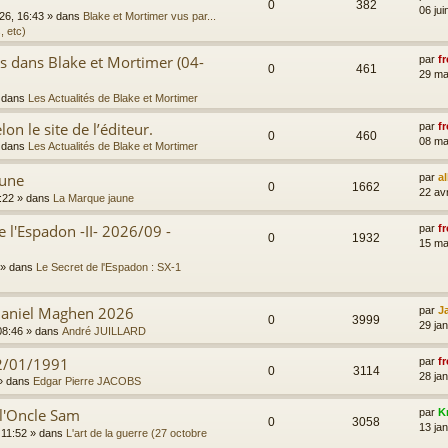
0
382
06 jui
026, 16:43
» dans
Blake et Mortimer vus par...
, etc)
es dans Blake et Mortimer (04-
par
fr
0
461
29 ma
 dans
Les Actualités de Blake et Mortimer
on le site de l’éditeur.
par
fr
0
460
08 ma
 dans
Les Actualités de Blake et Mortimer
aune
par
a
0
1662
22 av
:22
» dans
La Marque jaune
e l'Espadon -II- 2026/09 -
par
fr
0
1932
15 ma
» dans
Le Secret de l'Espadon : SX-1
 Daniel Maghen 2026
par
J
0
3999
29 ja
08:46
» dans
André JUILLARD
2/01/1991
par
fr
0
3114
28 jan
» dans
Edgar Pierre JACOBS
 l'Oncle Sam
par
K
0
3058
13 jan
 11:52
» dans
L'art de la guerre (27 octobre