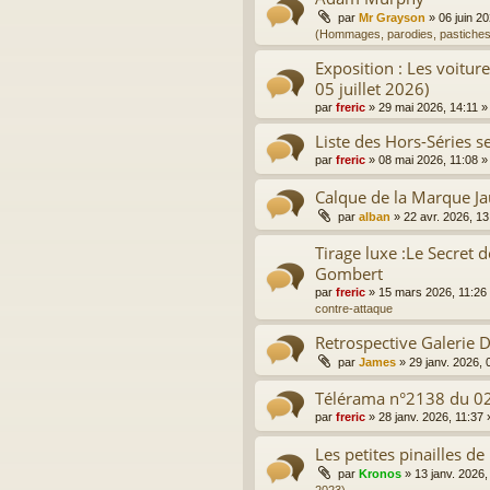
par
Mr Grayson
»
06 juin 2
(Hommages, parodies, pastiches
Exposition : Les voitur
05 juillet 2026)
par
freric
»
29 mai 2026, 14:11
»
Liste des Hors-Séries sel
par
freric
»
08 mai 2026, 11:08
»
Calque de la Marque J
par
alban
»
22 avr. 2026, 13
Tirage luxe :Le Secret d
Gombert
par
freric
»
15 mars 2026, 11:26
contre-attaque
Retrospective Galerie
par
James
»
29 janv. 2026, 
Télérama n°2138 du 0
par
freric
»
28 janv. 2026, 11:37
Les petites pinailles de
par
Kronos
»
13 janv. 2026,