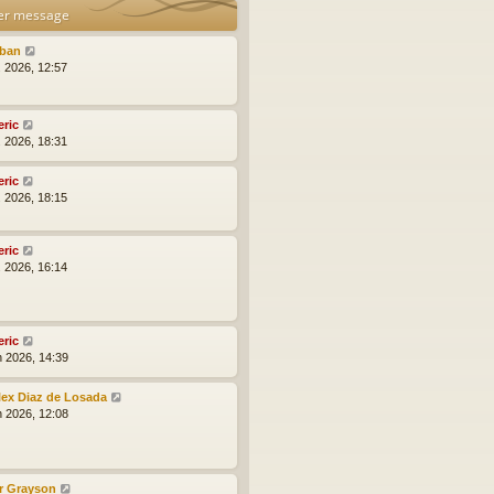
er message
lban
l. 2026, 12:57
eric
l. 2026, 18:31
eric
l. 2026, 18:15
eric
l. 2026, 16:14
eric
n 2026, 14:39
lex Diaz de Losada
n 2026, 12:08
r Grayson