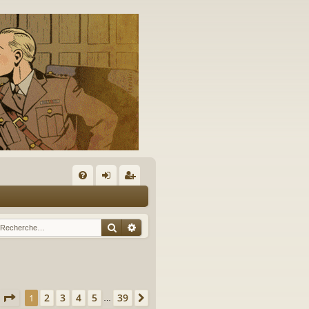
A
FA
on
’e
Q
ne
nr
Rechercher
Recherche avancée
xi
eg
on
ist
re
Page
1
sur
39
2
3
4
5
39
1
Suivante
…
r