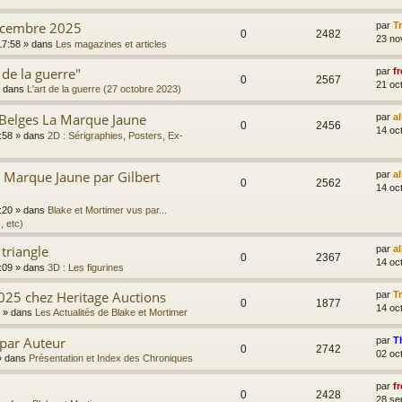
écembre 2025
par
T
0
2482
23 no
17:58
» dans
Les magazines et articles
 de la guerre"
par
fr
0
2567
21 oc
 dans
L'art de la guerre (27 octobre 2023)
 Belges La Marque Jaune
par
a
0
2456
14 oc
:58
» dans
2D : Sérigraphies, Posters, Ex-
Marque Jaune par Gilbert
par
a
0
2562
14 oc
:20
» dans
Blake et Mortimer vus par...
, etc)
 triangle
par
a
0
2367
14 oc
:09
» dans
3D : Les figurines
025 chez Heritage Auctions
par
T
0
1877
14 oc
» dans
Les Actualités de Blake et Mortimer
 par Auteur
par
T
0
2742
02 oc
 dans
Présentation et Index des Chroniques
par
fr
0
2428
28 se