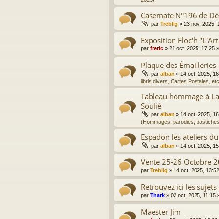
2023)
Casemate N°196 de D
par
Treblig
»
23 nov. 2025, 
Exposition Floc'h "L'Art
par
freric
»
21 oct. 2025, 17:25
»
Plaque des Émailleries
par
alban
»
14 oct. 2025, 16
libris divers, Cartes Postales, etc
Tableau hommage à La 
Soulié
par
alban
»
14 oct. 2025, 16
(Hommages, parodies, pastiches
Espadon les ateliers du
par
alban
»
14 oct. 2025, 15
Vente 25-26 Octobre 2
par
Treblig
»
14 oct. 2025, 13:52
Retrouvez ici les sujets
par
Thark
»
02 oct. 2025, 11:15
»
Maëster Jim