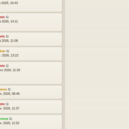
n 2026, 16:43
eric
i 2026, 14:11
eric
i 2026, 11:08
lban
r. 2026, 13:22
eric
rs 2026, 11:26
ames
nv. 2026, 08:46
eric
v. 2026, 11:37
ronos
v. 2026, 11:52