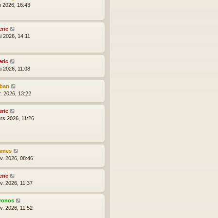
n 2026, 16:43
eric
i 2026, 14:11
eric
i 2026, 11:08
lban
r. 2026, 13:22
eric
rs 2026, 11:26
ames
nv. 2026, 08:46
eric
v. 2026, 11:37
ronos
v. 2026, 11:52