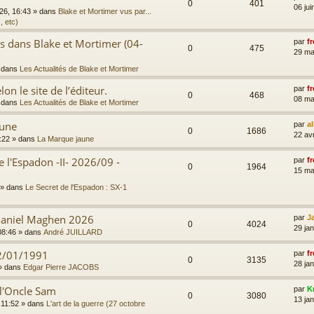
0
401
06 jui
026, 16:43
» dans
Blake et Mortimer vus par...
, etc)
es dans Blake et Mortimer (04-
par
fr
0
475
29 ma
 dans
Les Actualités de Blake et Mortimer
on le site de l’éditeur.
par
fr
0
468
08 ma
 dans
Les Actualités de Blake et Mortimer
aune
par
a
0
1686
22 av
:22
» dans
La Marque jaune
e l'Espadon -II- 2026/09 -
par
fr
0
1964
15 ma
» dans
Le Secret de l'Espadon : SX-1
 Daniel Maghen 2026
par
J
0
4024
29 ja
08:46
» dans
André JUILLARD
2/01/1991
par
fr
0
3135
28 jan
» dans
Edgar Pierre JACOBS
 l'Oncle Sam
par
K
0
3080
13 jan
 11:52
» dans
L'art de la guerre (27 octobre