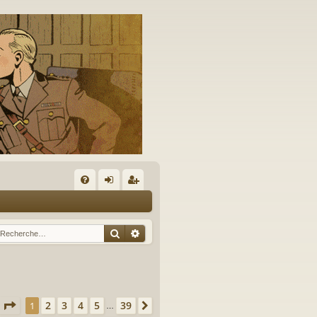
A
FA
on
’e
Q
ne
nr
Rechercher
Recherche avancée
xi
eg
on
ist
re
Page
1
sur
39
2
3
4
5
39
1
Suivante
…
r