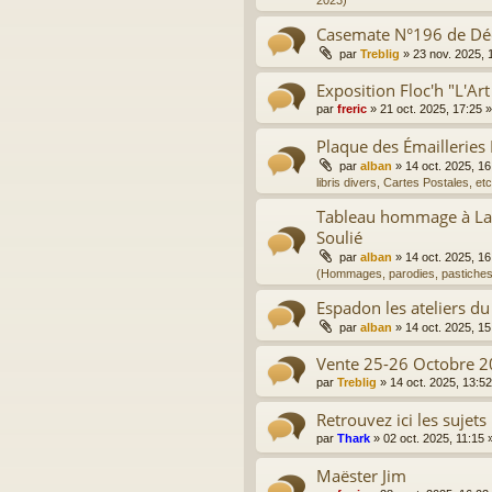
2023)
Casemate N°196 de D
par
Treblig
»
23 nov. 2025, 
Exposition Floc'h "L'Art
par
freric
»
21 oct. 2025, 17:25
»
Plaque des Émailleries
par
alban
»
14 oct. 2025, 16
libris divers, Cartes Postales, etc
Tableau hommage à La 
Soulié
par
alban
»
14 oct. 2025, 16
(Hommages, parodies, pastiches
Espadon les ateliers du
par
alban
»
14 oct. 2025, 15
Vente 25-26 Octobre 2
par
Treblig
»
14 oct. 2025, 13:52
Retrouvez ici les sujets
par
Thark
»
02 oct. 2025, 11:15
»
Maëster Jim