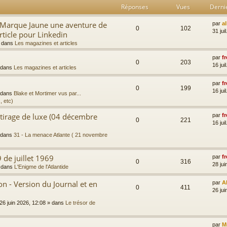
Réponses
Vues
Derni
a Marque Jaune une aventure de
par
a
0
102
31 jui
rticle pour Linkedin
 dans
Les magazines et articles
par
fr
0
203
16 jui
 dans
Les magazines et articles
par
fr
0
199
16 jui
 dans
Blake et Mortimer vus par...
, etc)
 tirage de luxe (04 décembre
par
fr
0
221
16 jui
 dans
31 - La menace Atlante ( 21 novembre
 de juillet 1969
par
fr
0
316
28 jui
 dans
L'Enigme de l'Atlantide
 - Version du Journal et en
par
A
0
411
26 jui
26 juin 2026, 12:08
» dans
Le trésor de
par
M