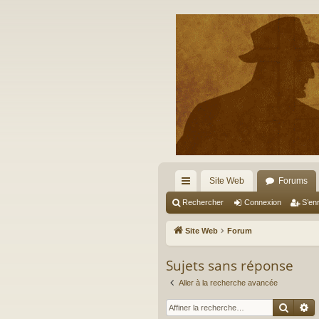
Site Web
Forums
cc
Rechercher
Connexion
S’enr
ès
Site Web
Forum
ra
Sujets sans réponse
pi
Aller à la recherche avancée
de
Reche
R