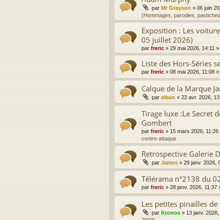
par
Mr Grayson
»
06 juin 2
(Hommages, parodies, pastiches
Exposition : Les voitur
05 juillet 2026)
par
freric
»
29 mai 2026, 14:11
»
Liste des Hors-Séries sel
par
freric
»
08 mai 2026, 11:08
»
Calque de la Marque J
par
alban
»
22 avr. 2026, 13
Tirage luxe :Le Secret d
Gombert
par
freric
»
15 mars 2026, 11:26
contre-attaque
Retrospective Galerie
par
James
»
29 janv. 2026, 
Télérama n°2138 du 0
par
freric
»
28 janv. 2026, 11:37
Les petites pinailles de
par
Kronos
»
13 janv. 2026,