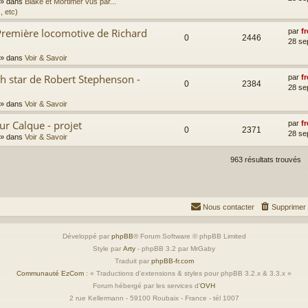
» dans
Blake et Mortimer vus par...
, etc)
Première locomotive de Richard
par
fr
0
2446
28 se
» dans
Voir & Savoir
th star de Robert Stephenson -
par
fr
0
2384
28 se
» dans
Voir & Savoir
ur Calque - projet
par
fr
0
2371
28 se
» dans
Voir & Savoir
963 résultats trouvés
Nous contacter
Supprimer 
Développé par
phpBB
® Forum Software © phpBB Limited
Style par
Arty
- phpBB 3.2 par MrGaby
Traduit par
phpBB-fr.com
Communauté EzCom
: « Traductions d'extensions & styles pour phpBB 3.2.x & 3.3.x »
Forum hébergé par les services d’
OVH
2 rue Kellermann - 59100 Roubaix - France - tél 1007