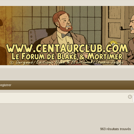
egistrer
rcher
echerche avancée
963 résultats trouvés