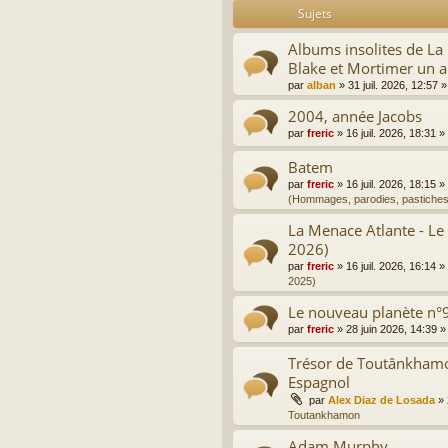
Sujets
Albums insolites de L
Blake et Mortimer un a
par
alban
»
31 juil. 2026, 12:57
»
2004, année Jacobs
par
freric
»
16 juil. 2026, 18:31
»
Batem
par
freric
»
16 juil. 2026, 18:15
»
(Hommages, parodies, pastiches
La Menace Atlante - Le
2026)
par
freric
»
16 juil. 2026, 16:14
»
2025)
Le nouveau planète n°9
par
freric
»
28 juin 2026, 14:39
»
Trésor de Toutânkhamon
Espagnol
par
Alex Diaz de Losada
»
Toutankhamon
Adam Murphy