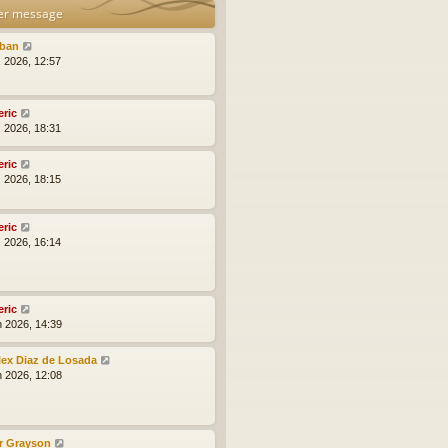
er message
lban
l. 2026, 12:57
eric
l. 2026, 18:31
eric
l. 2026, 18:15
eric
l. 2026, 16:14
eric
n 2026, 14:39
lex Diaz de Losada
n 2026, 12:08
r Grayson