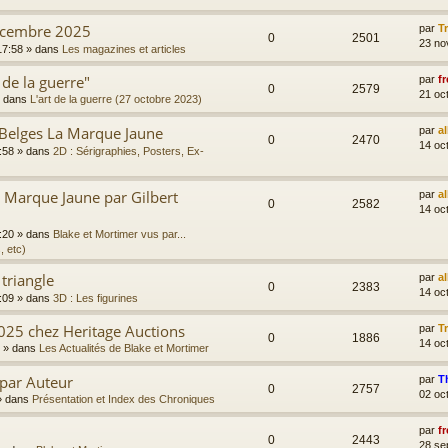
écembre 2025
par
T
0
2501
23 no
17:58
» dans
Les magazines et articles
 de la guerre"
par
fr
0
2579
21 oc
 dans
L'art de la guerre (27 octobre 2023)
 Belges La Marque Jaune
par
a
0
2470
14 oc
:58
» dans
2D : Sérigraphies, Posters, Ex-
Marque Jaune par Gilbert
par
a
0
2582
14 oc
:20
» dans
Blake et Mortimer vus par...
, etc)
 triangle
par
a
0
2383
14 oc
:09
» dans
3D : Les figurines
025 chez Heritage Auctions
par
T
0
1886
14 oc
» dans
Les Actualités de Blake et Mortimer
 par Auteur
par
T
0
2757
02 oc
 dans
Présentation et Index des Chroniques
par
fr
0
2443
28 se