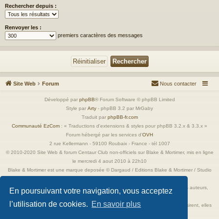
Rechercher depuis :
Renvoyer les :
premiers caractères des messages
Site Web
Forum
Nous contacter
Développé par
phpBB
® Forum Software © phpBB Limited
Style par
Arty
- phpBB 3.2 par MrGaby
Traduit par
phpBB-fr.com
Communauté EzCom
: « Traductions d'extensions & styles pour phpBB 3.2.x & 3.3.x »
Forum hébergé par les services d’
OVH
2 rue Kellermann - 59100 Roubaix - France - tél 1007
© 2010-2020 Site Web & forum Centaur Club non-officiels sur Blake & Mortimer, mis en ligne
le mercredi 4 aout 2010 à 22h10
Blake & Mortimer est une marque deposée © Dargaud / Editions Blake & Mortimer / Studio
Jacobs
Toutes les images incluses dans ces pages sont la propriété exclusive de leurs auteurs,
En poursuivant votre navigation, vous acceptez
ayant droits et/ou éditeurs.
l’utilisation de cookies.
En savoir plus
Elles ne sont ici qu'à titre de référence ou d'illustration. Si les propriétaires le désirent, elles
seront retirées immédiatement.