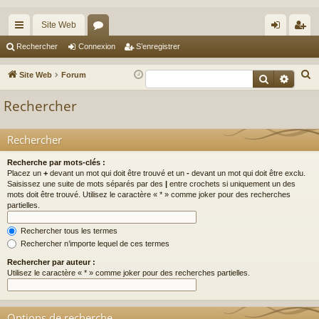
Site Web
cc
or
on
’e
Rechercher
Connexion
S’enregistrer
ès
u
ne
nr
R
Site Web
Forum
Recherche
Reche
ra
m
xi
eg
e
Rechercher
c
pi
s
on
ist
h
de
re
Rechercher
e
r
r
Recherche par mots-clés :
c
Placez un
+
devant un mot qui doit être trouvé et un
-
devant un mot qui doit être exclu.
Saisissez une suite de mots séparés par des
|
entre crochets si uniquement un des
h
mots doit être trouvé. Utilisez le caractère « * » comme joker pour des recherches
e
partielles.
r
Rechercher tous les termes
Rechercher n’importe lequel de ces termes
Rechercher par auteur :
Utilisez le caractère « * » comme joker pour des recherches partielles.
Options de recherche