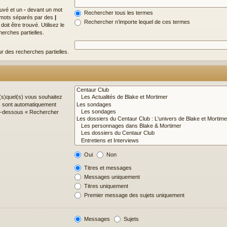
ouvé et un
-
devant un mot
Rechercher tous les termes
de mots séparés par des
|
Rechercher n’importe lequel de ces termes
it être trouvé. Utilisez le
erches partielles.
ur des recherches partielles.
(s)quel(s) vous souhaitez
s sont automatiquement
 ci-dessous « Rechercher
Oui
Non
Titres et messages
Messages uniquement
Titres uniquement
Premier message des sujets uniquement
Messages
Sujets