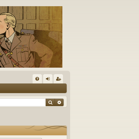
A
FA
on
’e
Q
ne
nr
Rechercher
Recherche avancée
xi
eg
on
ist
re
r