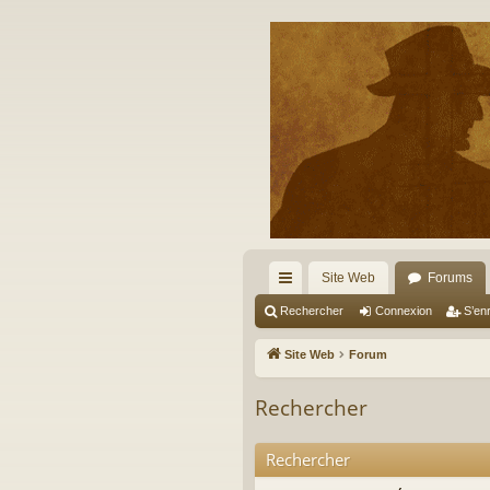
Site Web
Forums
cc
Rechercher
Connexion
S’enr
ès
Site Web
Forum
ra
Rechercher
pi
de
Rechercher