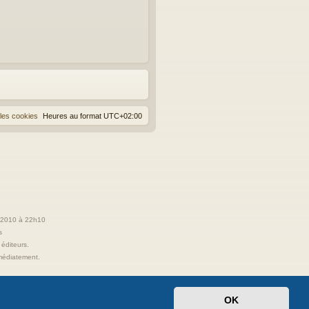
les cookies
Heures au format
UTC+02:00
t 2010 à 22h10
s
 éditeurs.
immédiatement.
OK