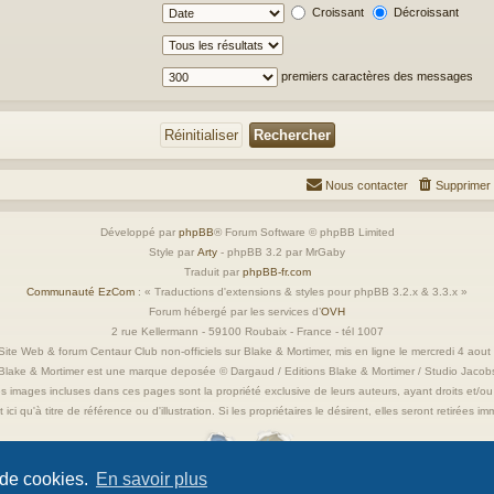
Croissant
Décroissant
premiers caractères des messages
Nous contacter
Supprimer 
Développé par
phpBB
® Forum Software © phpBB Limited
Style par
Arty
- phpBB 3.2 par MrGaby
Traduit par
phpBB-fr.com
Communauté EzCom
: « Traductions d'extensions & styles pour phpBB 3.2.x & 3.3.x »
Forum hébergé par les services d’
OVH
2 rue Kellermann - 59100 Roubaix - France - tél 1007
ite Web & forum Centaur Club non-officiels sur Blake & Mortimer, mis en ligne le mercredi 4 aou
Blake & Mortimer est une marque deposée © Dargaud / Editions Blake & Mortimer / Studio Jacob
s images incluses dans ces pages sont la propriété exclusive de leurs auteurs, ayant droits et/ou
 ici qu'à titre de référence ou d'illustration. Si les propriétaires le désirent, elles seront retirées 
 de cookies.
En savoir plus
Confidentialité
|
Conditions