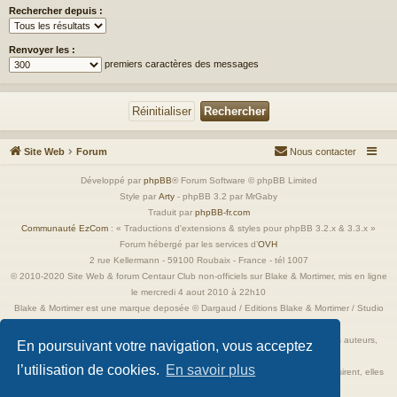
Rechercher depuis :
Renvoyer les :
premiers caractères des messages
Site Web
Forum
Nous contacter
Développé par
phpBB
® Forum Software © phpBB Limited
Style par
Arty
- phpBB 3.2 par MrGaby
Traduit par
phpBB-fr.com
Communauté EzCom
: « Traductions d'extensions & styles pour phpBB 3.2.x & 3.3.x »
Forum hébergé par les services d’
OVH
2 rue Kellermann - 59100 Roubaix - France - tél 1007
© 2010-2020 Site Web & forum Centaur Club non-officiels sur Blake & Mortimer, mis en ligne
le mercredi 4 aout 2010 à 22h10
Blake & Mortimer est une marque deposée © Dargaud / Editions Blake & Mortimer / Studio
Jacobs
Toutes les images incluses dans ces pages sont la propriété exclusive de leurs auteurs,
En poursuivant votre navigation, vous acceptez
ayant droits et/ou éditeurs.
l’utilisation de cookies.
En savoir plus
Elles ne sont ici qu'à titre de référence ou d'illustration. Si les propriétaires le désirent, elles
seront retirées immédiatement.