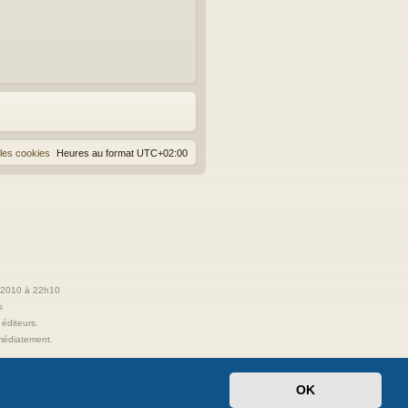
les cookies
Heures au format
UTC+02:00
t 2010 à 22h10
s
 éditeurs.
immédiatement.
OK