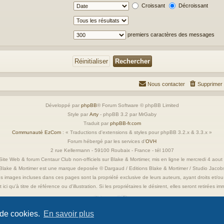
Croissant
Décroissant
premiers caractères des messages
Nous contacter
Supprimer 
Développé par
phpBB
® Forum Software © phpBB Limited
Style par
Arty
- phpBB 3.2 par MrGaby
Traduit par
phpBB-fr.com
Communauté EzCom
: « Traductions d'extensions & styles pour phpBB 3.2.x & 3.3.x »
Forum hébergé par les services d’
OVH
2 rue Kellermann - 59100 Roubaix - France - tél 1007
ite Web & forum Centaur Club non-officiels sur Blake & Mortimer, mis en ligne le mercredi 4 aou
Blake & Mortimer est une marque deposée © Dargaud / Editions Blake & Mortimer / Studio Jacob
s images incluses dans ces pages sont la propriété exclusive de leurs auteurs, ayant droits et/ou
 ici qu'à titre de référence ou d'illustration. Si les propriétaires le désirent, elles seront retirées 
 de cookies.
En savoir plus
Confidentialité
|
Conditions