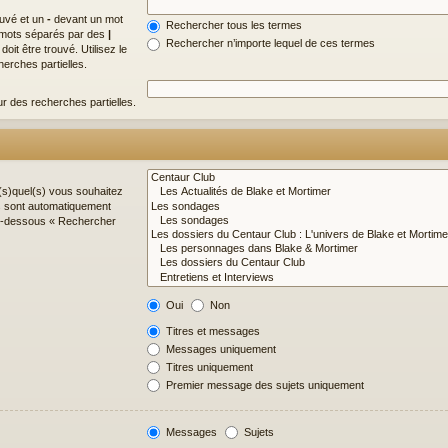
ouvé et un
-
devant un mot
Rechercher tous les termes
de mots séparés par des
|
Rechercher n’importe lequel de ces termes
it être trouvé. Utilisez le
erches partielles.
ur des recherches partielles.
(s)quel(s) vous souhaitez
s sont automatiquement
 ci-dessous « Rechercher
Oui
Non
Titres et messages
Messages uniquement
Titres uniquement
Premier message des sujets uniquement
Messages
Sujets