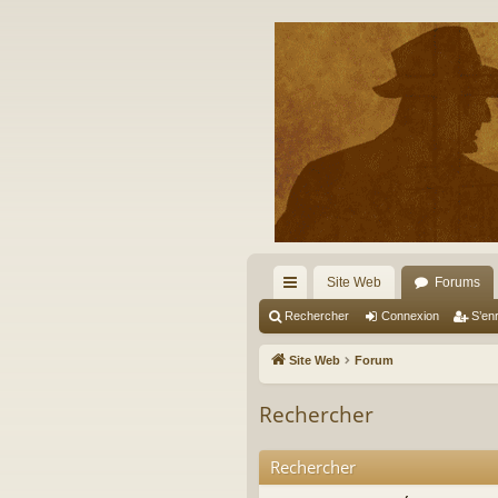
Site Web
Forums
cc
Rechercher
Connexion
S’enr
ès
Site Web
Forum
ra
Rechercher
pi
de
Rechercher