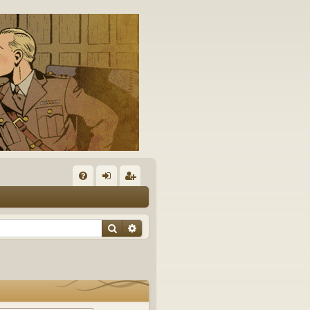
A
FA
on
’e
Q
ne
nr
Rechercher
Recherche avancée
xi
eg
on
ist
re
r