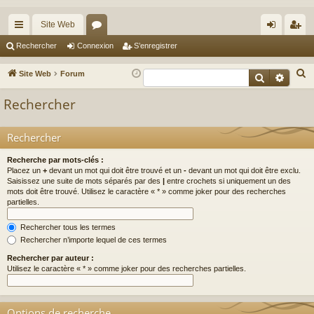
Site Web
cc
or
on
’e
Rechercher
Connexion
S’enregistrer
ès
u
ne
nr
R
Site Web
Forum
Recherche
Reche
ra
m
xi
eg
e
Rechercher
c
pi
s
on
ist
h
de
re
Rechercher
e
r
r
Recherche par mots-clés :
c
Placez un
+
devant un mot qui doit être trouvé et un
-
devant un mot qui doit être exclu.
Saisissez une suite de mots séparés par des
|
entre crochets si uniquement un des
h
mots doit être trouvé. Utilisez le caractère « * » comme joker pour des recherches
e
partielles.
r
Rechercher tous les termes
Rechercher n’importe lequel de ces termes
Rechercher par auteur :
Utilisez le caractère « * » comme joker pour des recherches partielles.
Options de recherche