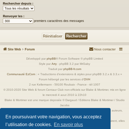
Rechercher depuis :
Renvoyer les :
premiers caractères des messages
Site Web
Forum
Nous contacter
Développé par
phpBB
® Forum Software © phpBB Limited
Style par
Arty
- phpBB 3.2 par MrGaby
Traduit par
phpBB-fr.com
Communauté EzCom
: « Traductions d'extensions & styles pour phpBB 3.2.x & 3.3.x »
Forum hébergé par les services d’
OVH
2 rue Kellermann - 59100 Roubaix - France - tél 1007
© 2010-2020 Site Web & forum Centaur Club non-officiels sur Blake & Mortimer, mis en ligne
le mercredi 4 aout 2010 à 22h10
Blake & Mortimer est une marque deposée © Dargaud / Editions Blake & Mortimer / Studio
Jacobs
Toutes les images incluses dans ces pages sont la propriété exclusive de leurs auteurs,
ayant droits et/ou éditeurs.
En poursuivant votre navigation, vous acceptez
Elles ne sont ici qu'à titre de référence ou d'illustration. Si les propriétaires le désirent, elles
l’utilisation de cookies.
En savoir plus
seront retirées immédiatement.