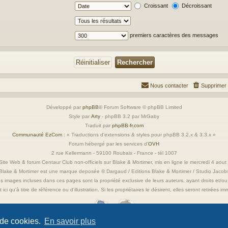
Croissant
Décroissant
premiers caractères des messages
Nous contacter
Supprimer 
Développé par
phpBB
® Forum Software © phpBB Limited
Style par
Arty
- phpBB 3.2 par MrGaby
Traduit par
phpBB-fr.com
Communauté EzCom
: « Traductions d'extensions & styles pour phpBB 3.2.x & 3.3.x »
Forum hébergé par les services d’
OVH
2 rue Kellermann - 59100 Roubaix - France - tél 1007
ite Web & forum Centaur Club non-officiels sur Blake & Mortimer, mis en ligne le mercredi 4 aou
Blake & Mortimer est une marque deposée © Dargaud / Editions Blake & Mortimer / Studio Jacob
s images incluses dans ces pages sont la propriété exclusive de leurs auteurs, ayant droits et/ou
 ici qu'à titre de référence ou d'illustration. Si les propriétaires le désirent, elles seront retirées 
 de cookies.
En savoir plus
Confidentialité
|
Conditions