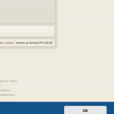
les cookies
Heures au format
UTC+02:00
t 2010 à 22h10
s
 éditeurs.
immédiatement.
OK