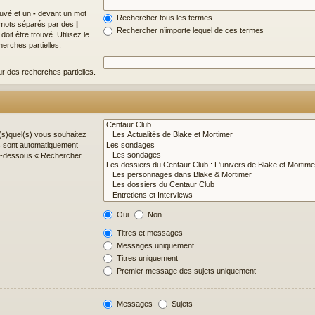
ouvé et un
-
devant un mot
Rechercher tous les termes
de mots séparés par des
|
Rechercher n’importe lequel de ces termes
it être trouvé. Utilisez le
erches partielles.
ur des recherches partielles.
(s)quel(s) vous souhaitez
s sont automatiquement
 ci-dessous « Rechercher
Oui
Non
Titres et messages
Messages uniquement
Titres uniquement
Premier message des sujets uniquement
Messages
Sujets