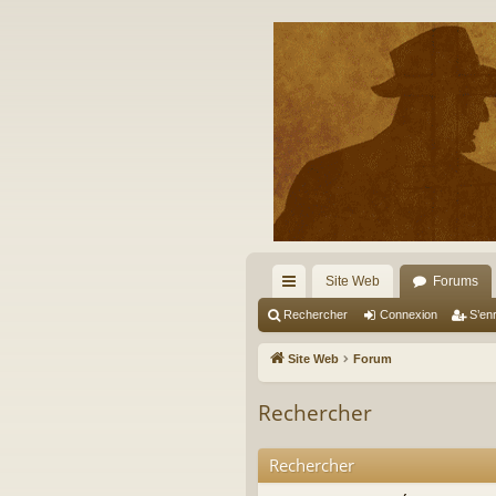
Site Web
Forums
cc
Rechercher
Connexion
S’enr
ès
Site Web
Forum
ra
Rechercher
pi
de
Rechercher