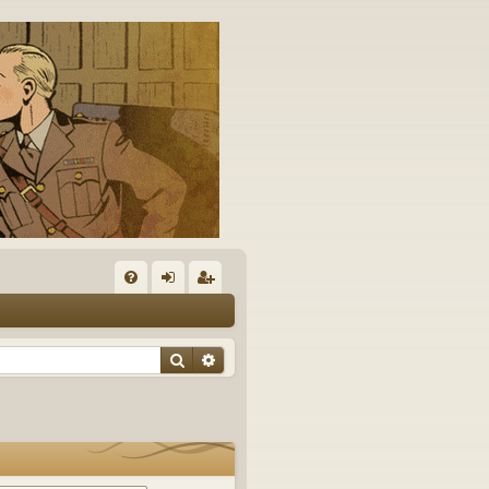
A
FA
on
’e
Q
ne
nr
Rechercher
Recherche avancée
xi
eg
on
ist
re
r