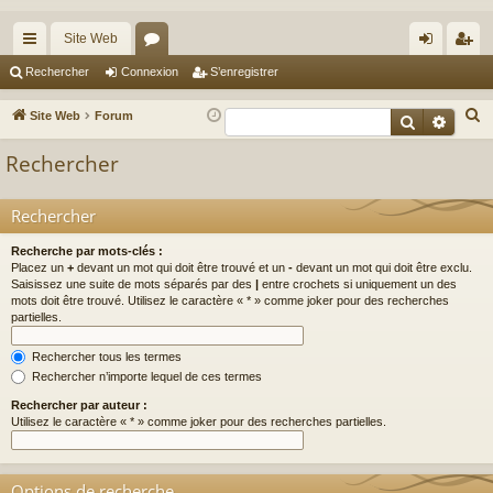
Site Web
cc
or
on
’e
Rechercher
Connexion
S’enregistrer
ès
u
ne
nr
R
Site Web
Forum
Recherche
Reche
ra
m
xi
eg
e
Rechercher
c
pi
s
on
ist
h
de
re
Rechercher
e
r
r
Recherche par mots-clés :
c
Placez un
+
devant un mot qui doit être trouvé et un
-
devant un mot qui doit être exclu.
Saisissez une suite de mots séparés par des
|
entre crochets si uniquement un des
h
mots doit être trouvé. Utilisez le caractère « * » comme joker pour des recherches
e
partielles.
r
Rechercher tous les termes
Rechercher n’importe lequel de ces termes
Rechercher par auteur :
Utilisez le caractère « * » comme joker pour des recherches partielles.
Options de recherche