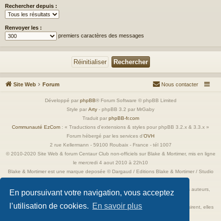
Rechercher depuis :
Renvoyer les :
premiers caractères des messages
Site Web
Forum
Nous contacter
Développé par
phpBB
® Forum Software © phpBB Limited
Style par
Arty
- phpBB 3.2 par MrGaby
Traduit par
phpBB-fr.com
Communauté EzCom
: « Traductions d'extensions & styles pour phpBB 3.2.x & 3.3.x »
Forum hébergé par les services d’
OVH
2 rue Kellermann - 59100 Roubaix - France - tél 1007
© 2010-2020 Site Web & forum Centaur Club non-officiels sur Blake & Mortimer, mis en ligne
le mercredi 4 aout 2010 à 22h10
Blake & Mortimer est une marque deposée © Dargaud / Editions Blake & Mortimer / Studio
Jacobs
Toutes les images incluses dans ces pages sont la propriété exclusive de leurs auteurs,
En poursuivant votre navigation, vous acceptez
ayant droits et/ou éditeurs.
l’utilisation de cookies.
En savoir plus
Elles ne sont ici qu'à titre de référence ou d'illustration. Si les propriétaires le désirent, elles
seront retirées immédiatement.