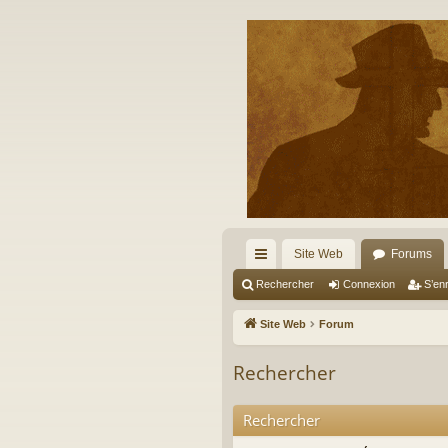
Site Web
Forums
cc
Rechercher
Connexion
S’enr
ès
Site Web
Forum
ra
Rechercher
pi
de
Rechercher