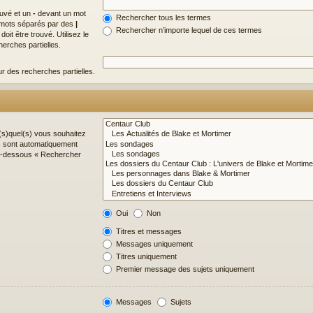
ouvé et un
-
devant un mot
Rechercher tous les termes
de mots séparés par des
|
Rechercher n’importe lequel de ces termes
it être trouvé. Utilisez le
erches partielles.
ur des recherches partielles.
(s)quel(s) vous souhaitez
s sont automatiquement
 ci-dessous « Rechercher
Oui
Non
Titres et messages
Messages uniquement
Titres uniquement
Premier message des sujets uniquement
Messages
Sujets