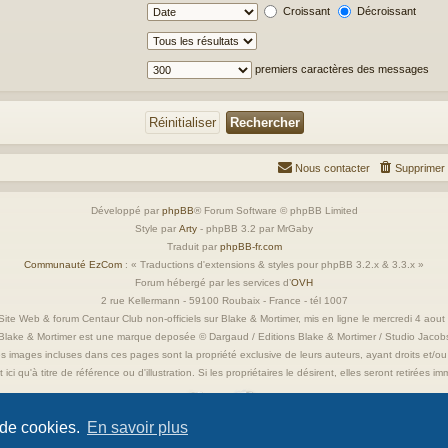
Croissant
Décroissant
premiers caractères des messages
Nous contacter
Supprimer 
Développé par
phpBB
® Forum Software © phpBB Limited
Style par
Arty
- phpBB 3.2 par MrGaby
Traduit par
phpBB-fr.com
Communauté EzCom
: « Traductions d'extensions & styles pour phpBB 3.2.x & 3.3.x »
Forum hébergé par les services d’
OVH
2 rue Kellermann - 59100 Roubaix - France - tél 1007
ite Web & forum Centaur Club non-officiels sur Blake & Mortimer, mis en ligne le mercredi 4 aou
Blake & Mortimer est une marque deposée © Dargaud / Editions Blake & Mortimer / Studio Jacob
s images incluses dans ces pages sont la propriété exclusive de leurs auteurs, ayant droits et/ou
 ici qu'à titre de référence ou d'illustration. Si les propriétaires le désirent, elles seront retirées 
 de cookies.
En savoir plus
Confidentialité
|
Conditions