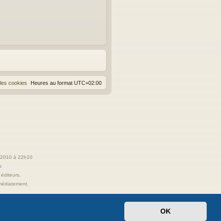
les cookies
Heures au format
UTC+02:00
t 2010 à 22h10
s
 éditeurs.
immédiatement.
OK