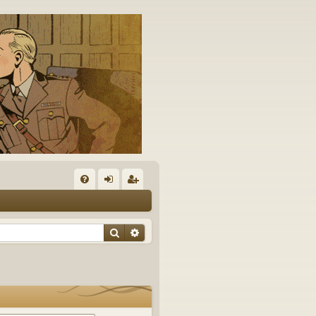
A
FA
on
’e
Q
ne
nr
Rechercher
Recherche avancée
xi
eg
on
ist
re
r