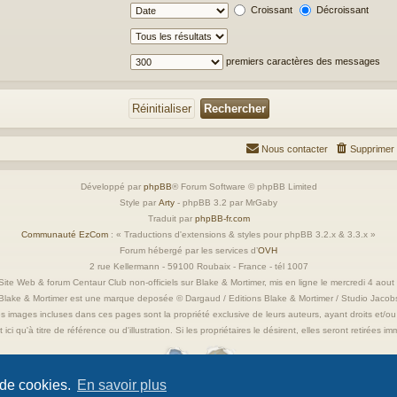
Croissant
Décroissant
premiers caractères des messages
Nous contacter
Supprimer 
Développé par
phpBB
® Forum Software © phpBB Limited
Style par
Arty
- phpBB 3.2 par MrGaby
Traduit par
phpBB-fr.com
Communauté EzCom
: « Traductions d'extensions & styles pour phpBB 3.2.x & 3.3.x »
Forum hébergé par les services d’
OVH
2 rue Kellermann - 59100 Roubaix - France - tél 1007
ite Web & forum Centaur Club non-officiels sur Blake & Mortimer, mis en ligne le mercredi 4 aou
Blake & Mortimer est une marque deposée © Dargaud / Editions Blake & Mortimer / Studio Jacob
s images incluses dans ces pages sont la propriété exclusive de leurs auteurs, ayant droits et/ou
 ici qu'à titre de référence ou d'illustration. Si les propriétaires le désirent, elles seront retirées 
 de cookies.
En savoir plus
Confidentialité
|
Conditions