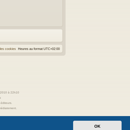
les cookies
Heures au format
UTC+02:00
t 2010 à 22h10
s
 éditeurs.
immédiatement.
OK