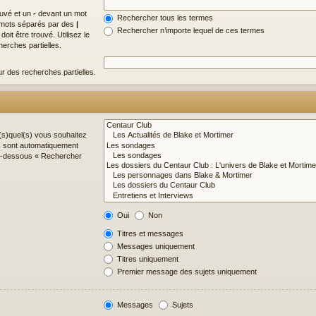
ouvé et un
-
devant un mot
Rechercher tous les termes
de mots séparés par des
|
Rechercher n’importe lequel de ces termes
it être trouvé. Utilisez le
erches partielles.
ur des recherches partielles.
(s)quel(s) vous souhaitez
s sont automatiquement
 ci-dessous « Rechercher
Oui
Non
Titres et messages
Messages uniquement
Titres uniquement
Premier message des sujets uniquement
Messages
Sujets