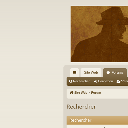
Site Web
Forums
cc
Rechercher
Connexion
S’enr
ès
Site Web
Forum
ra
Rechercher
pi
de
Rechercher