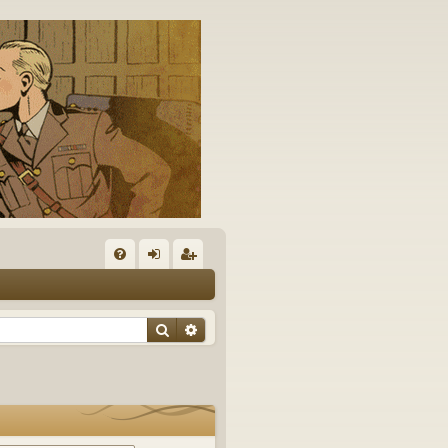
A
FA
on
’e
Q
ne
nr
Rechercher
Recherche avancée
xi
eg
on
ist
re
r