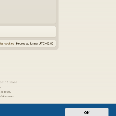
les cookies
Heures au format
UTC+02:00
t 2010 à 22h10
s
 éditeurs.
immédiatement.
OK