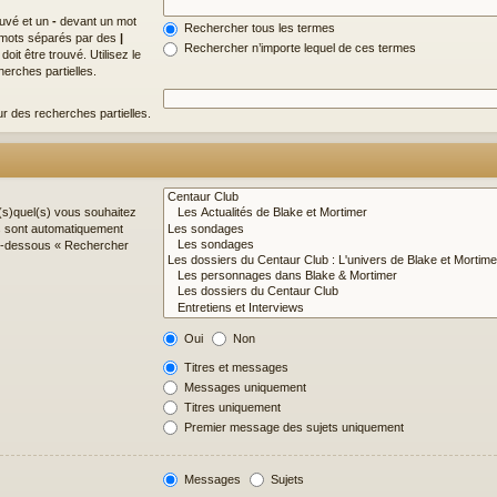
ouvé et un
-
devant un mot
Rechercher tous les termes
de mots séparés par des
|
Rechercher n’importe lequel de ces termes
it être trouvé. Utilisez le
erches partielles.
ur des recherches partielles.
(s)quel(s) vous souhaitez
s sont automatiquement
 ci-dessous « Rechercher
Oui
Non
Titres et messages
Messages uniquement
Titres uniquement
Premier message des sujets uniquement
Messages
Sujets