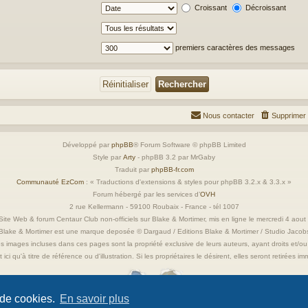
Croissant
Décroissant
premiers caractères des messages
Nous contacter
Supprimer 
Développé par
phpBB
® Forum Software © phpBB Limited
Style par
Arty
- phpBB 3.2 par MrGaby
Traduit par
phpBB-fr.com
Communauté EzCom
: « Traductions d'extensions & styles pour phpBB 3.2.x & 3.3.x »
Forum hébergé par les services d’
OVH
2 rue Kellermann - 59100 Roubaix - France - tél 1007
ite Web & forum Centaur Club non-officiels sur Blake & Mortimer, mis en ligne le mercredi 4 aou
Blake & Mortimer est une marque deposée © Dargaud / Editions Blake & Mortimer / Studio Jacob
s images incluses dans ces pages sont la propriété exclusive de leurs auteurs, ayant droits et/ou
 ici qu'à titre de référence ou d'illustration. Si les propriétaires le désirent, elles seront retirées 
 de cookies.
En savoir plus
Confidentialité
|
Conditions