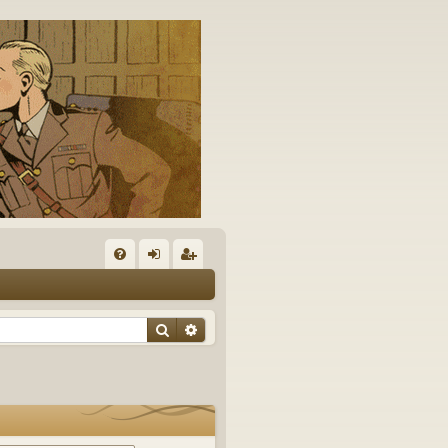
A
FA
on
’e
Q
ne
nr
Rechercher
Recherche avancée
xi
eg
on
ist
re
r