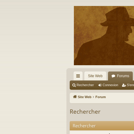
Site Web
Forums
cc
Rechercher
Connexion
S’enr
ès
Site Web
Forum
ra
Rechercher
pi
de
Rechercher