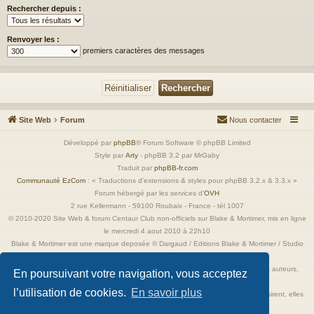
Rechercher depuis :
Renvoyer les :
premiers caractères des messages
Site Web
Forum
Nous contacter
Développé par
phpBB
® Forum Software © phpBB Limited
Style par
Arty
- phpBB 3.2 par MrGaby
Traduit par
phpBB-fr.com
Communauté EzCom
: « Traductions d'extensions & styles pour phpBB 3.2.x & 3.3.x »
Forum hébergé par les services d’
OVH
2 rue Kellermann - 59100 Roubaix - France - tél 1007
© 2010-2020 Site Web & forum Centaur Club non-officiels sur Blake & Mortimer, mis en ligne
le mercredi 4 aout 2010 à 22h10
Blake & Mortimer est une marque deposée © Dargaud / Editions Blake & Mortimer / Studio
Jacobs
Toutes les images incluses dans ces pages sont la propriété exclusive de leurs auteurs,
En poursuivant votre navigation, vous acceptez
ayant droits et/ou éditeurs.
l’utilisation de cookies.
En savoir plus
Elles ne sont ici qu'à titre de référence ou d'illustration. Si les propriétaires le désirent, elles
seront retirées immédiatement.