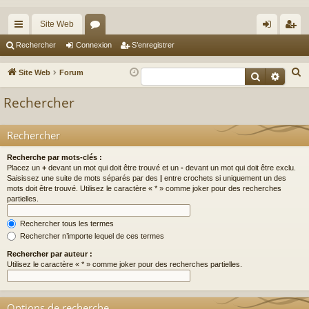
Site Web
cc
or
on
’e
Rechercher
Connexion
S’enregistrer
ès
u
ne
nr
R
Site Web
Forum
Recherche
Reche
ra
m
xi
eg
e
Rechercher
c
pi
s
on
ist
h
de
re
Rechercher
e
r
r
Recherche par mots-clés :
c
Placez un
+
devant un mot qui doit être trouvé et un
-
devant un mot qui doit être exclu.
Saisissez une suite de mots séparés par des
|
entre crochets si uniquement un des
h
mots doit être trouvé. Utilisez le caractère « * » comme joker pour des recherches
e
partielles.
r
Rechercher tous les termes
Rechercher n’importe lequel de ces termes
Rechercher par auteur :
Utilisez le caractère « * » comme joker pour des recherches partielles.
Options de recherche