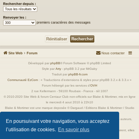
Rechercher depuis :
Renvoyer les :
premiers caractères des messages
Site Web
Forum
Nous contacter
Développé par
phpBB
® Forum Software © phpBB Limited
Style par
Arty
- phpBB 3.2 par MrGaby
Traduit par
phpBB-fr.com
Communauté EzCom
: « Traductions d'extensions & styles pour phpBB 3.2.x & 3.3.x »
Forum hébergé par les services d’
OVH
2 rue Kellermann - 59100 Roubaix - France - tél 1007
© 2010-2020 Site Web & forum Centaur Club non-officiels sur Blake & Mortimer, mis en ligne
le mercredi 4 aout 2010 à 22h10
Blake & Mortimer est une marque deposée © Dargaud / Editions Blake & Mortimer / Studio
Jacobs
Toutes les images incluses dans ces pages sont la propriété exclusive de leurs auteurs,
En poursuivant votre navigation, vous acceptez
ayant droits et/ou éditeurs.
l’utilisation de cookies.
En savoir plus
Elles ne sont ici qu'à titre de référence ou d'illustration. Si les propriétaires le désirent, elles
seront retirées immédiatement.