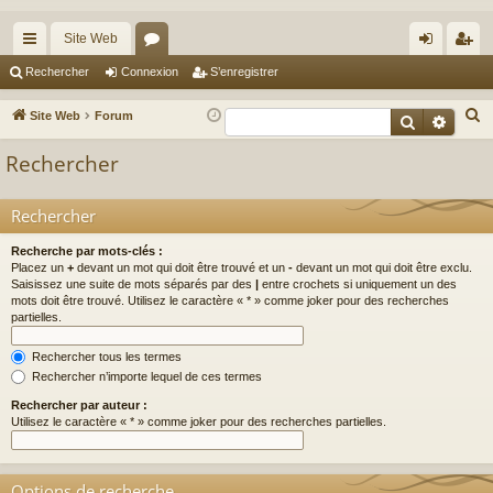
Site Web
cc
or
on
’e
Rechercher
Connexion
S’enregistrer
ès
u
ne
nr
R
Site Web
Forum
Recherche
Reche
ra
m
xi
eg
e
Rechercher
c
pi
s
on
ist
h
de
re
Rechercher
e
r
r
Recherche par mots-clés :
c
Placez un
+
devant un mot qui doit être trouvé et un
-
devant un mot qui doit être exclu.
Saisissez une suite de mots séparés par des
|
entre crochets si uniquement un des
h
mots doit être trouvé. Utilisez le caractère « * » comme joker pour des recherches
e
partielles.
r
Rechercher tous les termes
Rechercher n’importe lequel de ces termes
Rechercher par auteur :
Utilisez le caractère « * » comme joker pour des recherches partielles.
Options de recherche