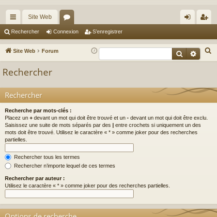
Site Web
cc
or
on
’e
Rechercher
Connexion
S’enregistrer
ès
u
ne
nr
R
Site Web
Forum
Recherche
Reche
ra
m
xi
eg
e
Rechercher
c
pi
s
on
ist
h
de
re
Rechercher
e
r
r
Recherche par mots-clés :
c
Placez un
+
devant un mot qui doit être trouvé et un
-
devant un mot qui doit être exclu.
Saisissez une suite de mots séparés par des
|
entre crochets si uniquement un des
h
mots doit être trouvé. Utilisez le caractère « * » comme joker pour des recherches
e
partielles.
r
Rechercher tous les termes
Rechercher n’importe lequel de ces termes
Rechercher par auteur :
Utilisez le caractère « * » comme joker pour des recherches partielles.
Options de recherche