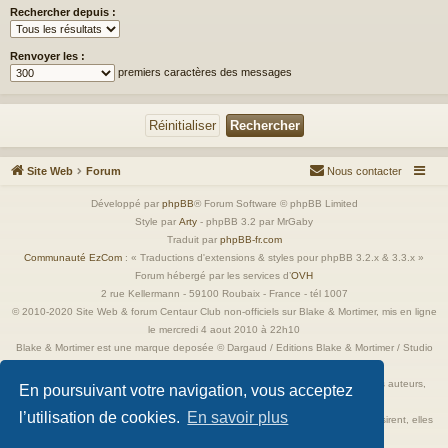
Rechercher depuis :
Renvoyer les :
premiers caractères des messages
Site Web
Forum
Nous contacter
Développé par
phpBB
® Forum Software © phpBB Limited
Style par
Arty
- phpBB 3.2 par MrGaby
Traduit par
phpBB-fr.com
Communauté EzCom
: « Traductions d'extensions & styles pour phpBB 3.2.x & 3.3.x »
Forum hébergé par les services d’
OVH
2 rue Kellermann - 59100 Roubaix - France - tél 1007
© 2010-2020 Site Web & forum Centaur Club non-officiels sur Blake & Mortimer, mis en ligne
le mercredi 4 aout 2010 à 22h10
Blake & Mortimer est une marque deposée © Dargaud / Editions Blake & Mortimer / Studio
Jacobs
Toutes les images incluses dans ces pages sont la propriété exclusive de leurs auteurs,
En poursuivant votre navigation, vous acceptez
ayant droits et/ou éditeurs.
l’utilisation de cookies.
En savoir plus
Elles ne sont ici qu'à titre de référence ou d'illustration. Si les propriétaires le désirent, elles
seront retirées immédiatement.