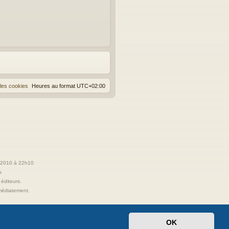
les cookies
Heures au format
UTC+02:00
t 2010 à 22h10
s
 éditeurs.
immédiatement.
OK