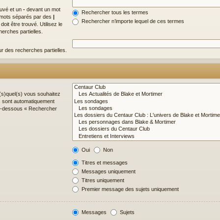
ouvé et un
-
devant un mot
Rechercher tous les termes
de mots séparés par des
|
Rechercher n’importe lequel de ces termes
it être trouvé. Utilisez le
erches partielles.
ur des recherches partielles.
(s)quel(s) vous souhaitez
s sont automatiquement
 ci-dessous « Rechercher
Oui
Non
Titres et messages
Messages uniquement
Titres uniquement
Premier message des sujets uniquement
Messages
Sujets