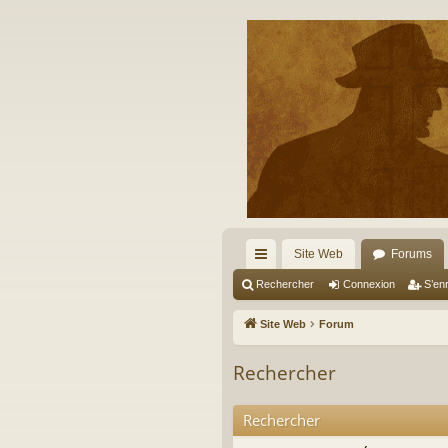
Site Web
Forums
cc
Rechercher
Connexion
S’enr
ès
Site Web
Forum
ra
Rechercher
pi
de
Rechercher