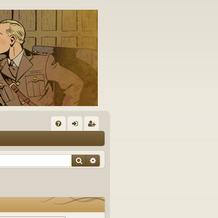
A
FA
on
’e
Q
ne
nr
Rechercher
Recherche avancée
xi
eg
on
ist
re
r