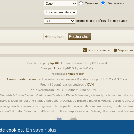
Croissant
Décroissant
premiers caractères des messages
Nous contacter
Supprimer 
Développé par
phpBB
® Forum Software © phpBB Limited
Style par
Arty
- phpBB 3.2 par MrGaby
Traduit par
phpBB-fr.com
Communauté EzCom
: « Traductions d'extensions & styles pour phpBB 3.2.x & 3.3.x »
Forum hébergé par les services d’
OVH
2 rue Kellermann - 59100 Roubaix - France - tél 1007
ite Web & forum Centaur Club non-officiels sur Blake & Mortimer, mis en ligne le mercredi 4 aou
Blake & Mortimer est une marque deposée © Dargaud / Editions Blake & Mortimer / Studio Jacob
s images incluses dans ces pages sont la propriété exclusive de leurs auteurs, ayant droits et/ou
 ici qu'à titre de référence ou d'illustration. Si les propriétaires le désirent, elles seront retirées 
 de cookies.
En savoir plus
Confidentialité
|
Conditions