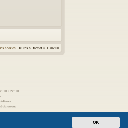
les cookies
Heures au format
UTC+02:00
t 2010 à 22h10
s
 éditeurs.
immédiatement.
OK