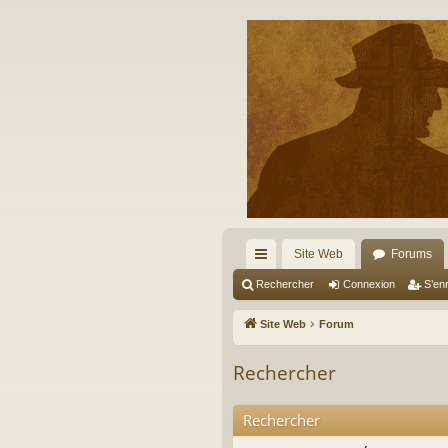
Site Web
Forums
cc
Rechercher
Connexion
S’enr
ès
Site Web
Forum
ra
Rechercher
pi
de
Rechercher