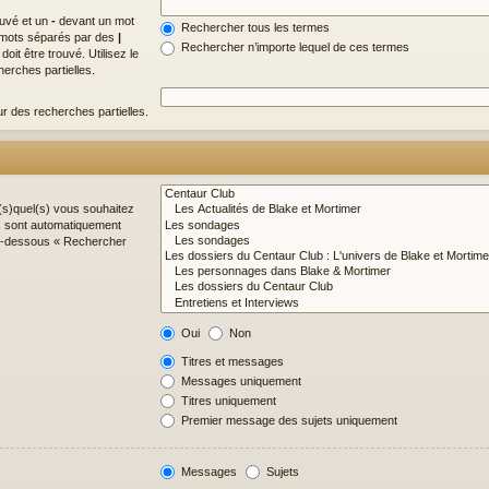
ouvé et un
-
devant un mot
Rechercher tous les termes
de mots séparés par des
|
Rechercher n’importe lequel de ces termes
it être trouvé. Utilisez le
erches partielles.
ur des recherches partielles.
(s)quel(s) vous souhaitez
s sont automatiquement
 ci-dessous « Rechercher
Oui
Non
Titres et messages
Messages uniquement
Titres uniquement
Premier message des sujets uniquement
Messages
Sujets